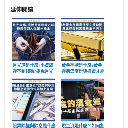
延伸閱讀
月光族是什麼?小資族
黃金存摺是什麼?黃金
存不到錢嗎?擺脫月光
存摺怎麼玩與投資才能
族方法教學，輕鬆存到
賺錢?黃金存摺跟體黃
人生第一桶金
金不同?
股票除權與除息是什麼
現金流是什麼？如何創