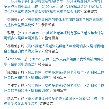
「
月配息基金是什麼與該怎麼挑?基金年化配息率與績效怎麼看?月
配息與累積型基金比較 | 2100next
」於〈
月配息基金是什麼?基金
年化配息率與績效怎麼看?月配息與累積型基金比較
〉發佈留言
「
張振豪
」於〈
勞退新制與舊制的退休金可同時領嗎？舊制與新制
的退休金差異與比較？
〉發佈留言
「
雅惠
」於〈
2025年台北65歲以上老年福利有那些？老人年金津貼
可領多少錢與申請資格？
〉發佈留言
「
林月仙
」於〈
滿65歲老人敬老津貼與老人年金可領多少錢?領敬老
金資格查詢與準備文件？
〉發佈留言
「
Amanda
」於〈
2025年退休軍公教人員與榮民子女教育補助費標
準、金額與申請辦法
〉發佈留言
「
臧興國
」於〈
勞工退休可以領多少錢?勞保老年給付、新制勞工退
休金的三種領法，哪種最划算?
〉發佈留言
「
余雅雯
」於〈
勞工退休可以領多少錢?勞保老年給付、新制勞工退
休金的三種領法，哪種最划算?
〉發佈留言
「
路人丁
」於〈
軍人終身俸可領多少錢？取消不再發放嗎?上校、中
校與少校薪水多少錢?
〉發佈留言