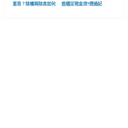
意思？除權與除息如何
造穩定現金流?透過記
計算？交易日、最後過
帳和母子基金投資法，
戶日查詢
創造生活現金流