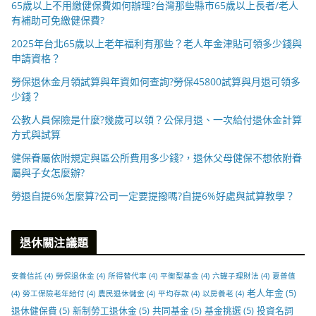
65歲以上不用繳健保費如何辦理?台灣那些縣市65歲以上長者/老人
有補助可免繳健保費?
2025年台北65歲以上老年福利有那些？老人年金津貼可領多少錢與
申請資格？
勞保退休金月領試算與年資如何查詢?勞保45800試算與月退可領多
少錢？
公教人員保險是什麼?幾歲可以領？公保月退、一次給付退休金計算
方式與試算
健保眷屬依附規定與區公所費用多少錢?，退休父母健保不想依附眷
屬與子女怎麼辦?
勞退自提6%怎麼算?公司一定要提撥嗎?自提6%好處與試算教學？
退休關注議題
安養信託
(4)
勞保退休金
(4)
所得替代率
(4)
平衡型基金
(4)
六罐子理財法
(4)
夏普值
老人年金
(5)
(4)
勞工保險老年給付
(4)
農民退休儲金
(4)
平均存款
(4)
以房養老
(4)
退休健保費
(5)
新制勞工退休金
(5)
共同基金
(5)
基金挑選
(5)
投資名詞