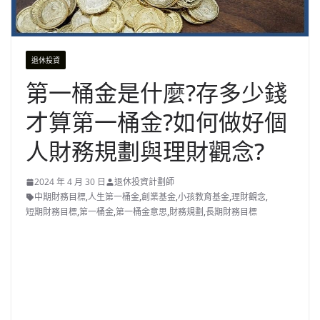
退休投資
第一桶金是什麼?存多少錢
才算第一桶金?如何做好個
人財務規劃與理財觀念?
2024 年 4 月 30 日
退休投資計劃師
中期財務目標
,
人生第一桶金
,
創業基金
,
小孩教育基金
,
理財觀念
,
短期財務目標
,
第一桶金
,
第一桶金意思
,
財務規劃
,
長期財務目標