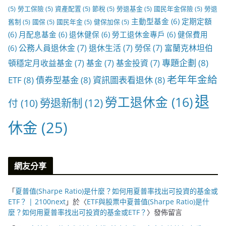
(5)
勞工保險
(5)
資產配置
(5)
節稅
(5)
勞退基金
(5)
國民年金保險
(5)
勞退
主動型基金
(6)
定期定額
舊制
(5)
國保
(5)
國民年金
(5)
健保加保
(5)
(6)
月配息基金
(6)
退休健保
(6)
勞工退休金專戶
(6)
健保費用
公務人員退休金
(7)
退休生活
(7)
勞保
(7)
富蘭克林坦伯
(6)
專題企劃
(8)
頓穩定月收益基金
(7)
基金
(7)
基金投資
(7)
老年年金給
ETF
(8)
債券型基金
(8)
資訊圖表看退休
(8)
退
勞工退休金
(16)
勞退新制
(12)
付
(10)
休金
(25)
網友分享
「
夏普值(Sharpe Ratio)是什麼？如何用夏普率找出可投資的基金或
ETF？ | 2100next
」於〈
ETF與股票中夏普值(Sharpe Ratio)是什
麼？如何用夏普率找出可投資的基金或ETF？
〉發佈留言