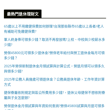
最熱門退休理財文
65歲以上不用繳健保費如何辦理?台灣那些縣市65歲以上長者/老人
有補助可免繳健保費?
軍人終身俸可領多少錢？取消不再發放嗎?上校、中校與少校薪水多
少錢?
勞保45800元可領多少退休金?勞保老年給付與勞工退休金每月可領
多少錢？
2025年勞保新制退休金月領試算與計算公式，勞退月領可以領多久
與領多少錢?
2025年公務人員幾歲可領退休金？公務員退休年齡、工作年資計算
方式
健保眷屬依附規定與區公所費用多少錢?，退休父母健保不想依附眷
屬與子女怎麼辦?
勞保退休金月領試算與年資如何查詢?勞保45800試算與月退可領多