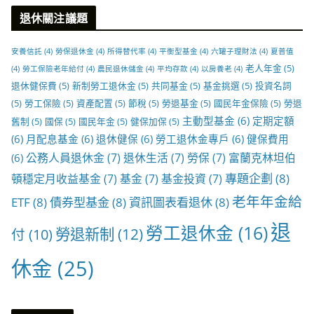
退休關注議題
安養信託
(4)
勞保退休金
(4)
所得替代率
(4)
平衡型基金
(4)
六罐子理財法
(4)
夏普值
老人年金
(5)
(4)
勞工保險老年給付
(4)
農民退休儲金
(4)
平均存款
(4)
以房養老
(4)
退休健保費
(5)
新制勞工退休金
(5)
共同基金
(5)
基金挑選
(5)
投資名詞
(5)
勞工保險
(5)
資產配置
(5)
節稅
(5)
勞退基金
(5)
國民年金保險
(5)
勞退
主動型基金
(6)
定期定額
舊制
(5)
國保
(5)
國民年金
(5)
健保加保
(5)
(6)
月配息基金
(6)
退休健保
(6)
勞工退休金專戶
(6)
健保費用
公務人員退休金
(7)
退休生活
(7)
勞保
(7)
富蘭克林坦伯
(6)
專題企劃
(8)
頓穩定月收益基金
(7)
基金
(7)
基金投資
(7)
老年年金給
ETF
(8)
債券型基金
(8)
資訊圖表看退休
(8)
退
勞工退休金
(16)
勞退新制
(12)
付
(10)
休金
(25)