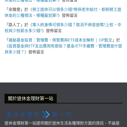
「
余雅雯
」於〈
勞工退休可以領多少錢?勞保老年給付、新制勞工退
休金的三種領法，哪種最划算?
〉發佈留言
「
路人丁
」於〈
軍人終身俸可領多少錢？取消不再發放嗎?上校、中
校與少校薪水多少錢?
〉發佈留言
「
揭秘基金投資：管理費、保管費與ETF成本全解析 | OP凱文
」於
〈
投資基金與ETF支出費用有那些？基金/ETF手續費、管理費是什麼
與多少錢？
〉發佈留言
關於退休金理財第一站
退休金理財第一站提供關於退休生活各種理財方面的資訊，不論是