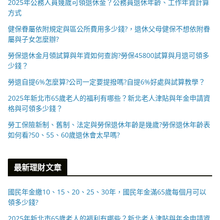
2025年公務人員幾歲可領退休金？公務員退休年齡、工作年資計算
方式
健保眷屬依附規定與區公所費用多少錢?，退休父母健保不想依附眷
屬與子女怎麼辦?
勞保退休金月領試算與年資如何查詢?勞保45800試算與月退可領多
少錢？
勞退自提6%怎麼算?公司一定要提撥嗎?自提6%好處與試算教學？
2025年新北市65歲老人的福利有哪些？新北老人津貼與年金申請資
格與可領多少錢？
勞工保險新制、舊制、法定與勞保退休年齡是幾歲?勞保退休年齡表
如何看?50、55、60歲退休會太早嗎?
最新理財文章
國民年金繳10、15、20、25、30年，國民年金滿65歲每個月可以
領多少錢?
2025年新北市65歲老人的福利有哪些？新北老人津貼與年金申請資