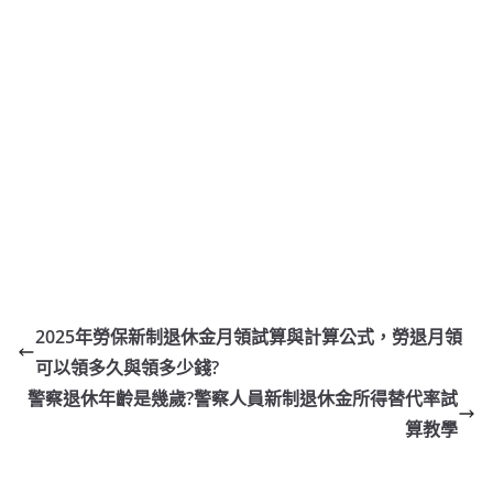
2025年勞保新制退休金月領試算與計算公式，勞退月領
可以領多久與領多少錢?
警察退休年齡是幾歲?警察人員新制退休金所得替代率試
算教學