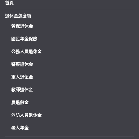
首頁
退休金怎麼領
勞保退休金
國民年金保險
公務人員退休金
警察退休金
軍人退伍金
教師退休金
農退儲金
消防人員退休金
老人年金