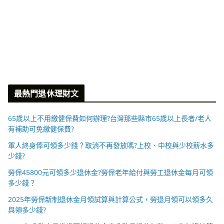
最熱門退休理財文
65歲以上不用繳健保費如何辦理?台灣那些縣市65歲以上長者/老人
有補助可免繳健保費?
軍人終身俸可領多少錢？取消不再發放嗎?上校、中校與少校薪水多
少錢?
勞保45800元可領多少退休金?勞保老年給付與勞工退休金每月可領
多少錢？
2025年勞保新制退休金月領試算與計算公式，勞退月領可以領多久
與領多少錢?