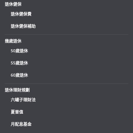
退休健保
退休健保費
退休健保補助
幾歲退休
50歲退休
55歲退休
60歲退休
退休理財規劃
六罐子理財法
夏普值
月配息基金