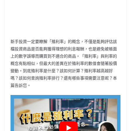
新手投資一定要瞭解「殖利率」的概念，不僅是能夠評估該
檔投資商品是否能夠獲得理想的利息報酬，也是避免被帳面
上的數字誤導而購買到不適合的商品。「殖利率」與利率的
概念有點相似，但最大的差異在於殖利率的數值會隨著股價
變動。到底殖利率是什麼？該如何計算？殖利率越高越好
嗎？該如何查詢殖利率排行？還有哪些事項需要注意呢？本
篇告訴您。