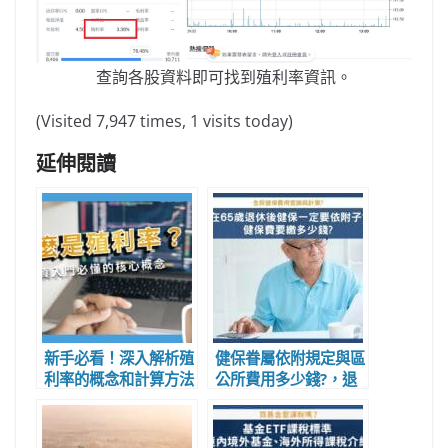
查詢各股資料即可找到殖利率資訊。
(Visited 7,947 times, 1 visits today)
延伸閱讀
新手必看！深入解析殖
健保眷屬依附規定與區
利率的概念和計算方法
公所費用多少錢?，退
休父母健保不想依附眷
屬與子女怎麼辦?