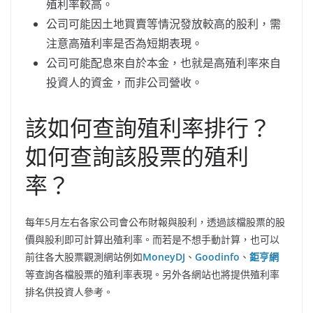
殖利率較高。
公司可能因土地買賣等情況發放較高的股利，需
注意高殖利率是否為短期表現。
公司可能配息來自於本金，也就是高殖利率來自
投資人的資金，而非公司營收。
該如何查詢殖利率排行？
如何查詢該股票的殖利
率？
每年5月左右各家公司會公布財報與股利，透過該檔股票的股
價與股利即可計算出殖利率。而若是不想手動計算，也可以
前往各大股票觀測網站例如
MoneyDJ
、
Goodinfo
、
鉅亨網
等查詢各檔股票的殖利率表現。另外各網站也將提供殖利率
排名供投資人參考。