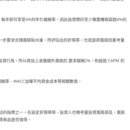
，每年即可享受4%的年化報酬率。因此投資標的至少需要賺取超過4%的
，進一步要求合理風險貼水後，所評估出的折現率。也就是把風險因素考量
資行為，所以再加上承擔額外風險的 要求報酬2%，則經過 CAPM 的
報酬率、WACC加權平均資金成本等相關數值。
估的指標之一。在設定折現率時，投資人也需考量投資風險高低，風險
資商品是否值得。