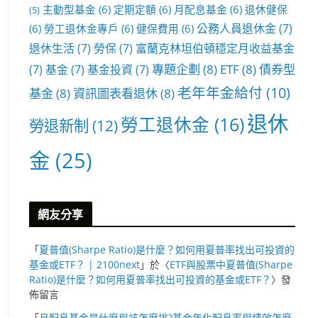
主動型基金
(6)
定期定額
(6)
月配息基金
(6)
退休健保
(5)
公務人員退休金
(7)
(6)
勞工退休金專戶
(6)
健保費用
(6)
退休生活
(7)
勞保
(7)
富蘭克林坦伯頓穩定月收益基金
專題企劃
(8)
ETF
(8)
債券型
(7)
基金
(7)
基金投資
(7)
老年年金給付
(10)
基金
(8)
資訊圖表看退休
(8)
退休
勞工退休金
(16)
勞退新制
(12)
金
(25)
網友分享
「
夏普值(Sharpe Ratio)是什麼？如何用夏普率找出可投資的
基金或ETF？ | 2100next
」於〈
ETF與股票中夏普值(Sharpe
Ratio)是什麼？如何用夏普率找出可投資的基金或ETF？
〉發
佈留言
「
月配息基金是什麼與該怎麼挑?基金年化配息率與績效怎麼