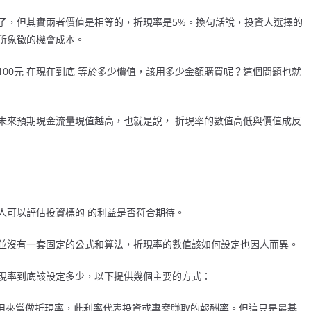
增加了，但其實兩者價值是相等的，折現率是5%。換句話說，投資人選擇的
所象徵的機會成本。
100元 在現在到底 等於多少價值，該用多少金額購買呢？這個問題也就
未來預期現金流量現值越高，也就是說， 折現率的數值高低與價值成反
資人可以評估投資標的 的利益是否符合期待。
並沒有一套固定的公式和算法，折現率的數值該如何設定也因人而異。
現率到底該設定多少，以下提供幾個主要的方式：
被用來當做折現率，此利率代表投資或專案賺取的報酬率。但這只是最基