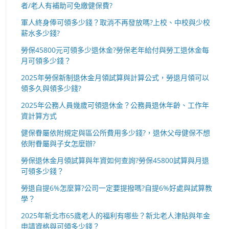
者/老人有補助可免繳健保費?
軍人終身俸可領多少錢？取消不再發放嗎?上校、中校與少校
薪水多少錢?
勞保45800元可領多少退休金?勞保老年給付與勞工退休金每
月可領多少錢？
2025年勞保新制退休金月領試算與計算公式，勞退月領可以
領多久與領多少錢?
2025年公務人員幾歲可領退休金？公務員退休年齡、工作年
資計算方式
健保眷屬依附規定與區公所費用多少錢?，退休父母健保不想
依附眷屬與子女怎麼辦?
勞保退休金月領試算與年資如何查詢?勞保45800試算與月退
可領多少錢？
勞退自提6%怎麼算?公司一定要提撥嗎?自提6%好處與試算教
學？
2025年新北市65歲老人的福利有哪些？新北老人津貼與年金
申請資格與可領多少錢？