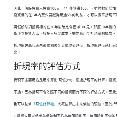
因此，假設投資人投資100元，1年後獲得105元，雖然數值
投資標的在1年內至少要獲得超過5%的利益，才可以攤平折現率
再假設某項投資標的在10年後確定會獲得100元，那麼10年後的
牽涉到投資人當下該投入多少成本，需要應用到折現率的概念。
折現率越高代表未來預期現金流量現值越低；折現率越低就代表
比。
折現率的評估方式
折現率主要用途是用來算出 現值(PV)，透過折現率的計算，投
不過，因為折現率會依照不同的投資而有不同的評估方式，因此
也可以點擊「
現值計算機
」大概估算出未來價值的現值。至於折
1,投資人可以參考美債殖利率作為無風險利率，無風險利率常