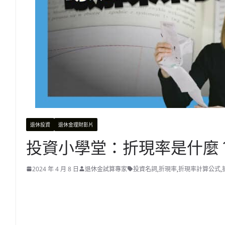
退休投資
退休金理財影片
投資小學堂：折現率是什麼
2024 年 4 月 8 日
退休金試算專家
投資名詞
,
折現率
,
折現率計算公式
,