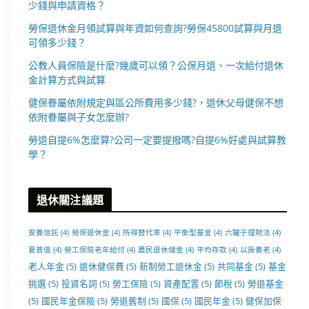
少錢與申請資格？
勞保退休金月領試算與年資如何查詢?勞保45800試算與月退
可領多少錢？
公教人員保險是什麼?幾歲可以領？公保月退、一次給付退休
金計算方式與試算
健保眷屬依附規定與區公所費用多少錢?，退休父母健保不想
依附眷屬與子女怎麼辦?
勞退自提6%怎麼算?公司一定要提撥嗎?自提6%好處與試算教
學？
退休關注議題
安養信託
(4)
勞保退休金
(4)
所得替代率
(4)
平衡型基金
(4)
六罐子理財法
(4)
夏普值
(4)
勞工保險老年給付
(4)
農民退休儲金
(4)
平均存款
(4)
以房養老
(4)
老人年金
(5)
退休健保費
(5)
新制勞工退休金
(5)
共同基金
(5)
基金
挑選
(5)
投資名詞
(5)
勞工保險
(5)
資產配置
(5)
節稅
(5)
勞退基金
(5)
國民年金保險
(5)
勞退舊制
(5)
國保
(5)
國民年金
(5)
健保加保