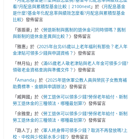
看?月配息與累積型基金比較 | 2100next
」於〈
月配息基金
是什麼?基金年化配息率與績效怎麼看?月配息與累積型基金
比較
〉發佈留言
「
張振豪
」於〈
勞退新制與舊制的退休金可同時領嗎？舊制
與新制的退休金差異與比較？
〉發佈留言
「
雅惠
」於〈
2025年台北65歲以上老年福利有那些？老人年
金津貼可領多少錢與申請資格？
〉發佈留言
「
林月仙
」於〈
滿65歲老人敬老津貼與老人年金可領多少錢?
領敬老金資格查詢與準備文件？
〉發佈留言
「
Amanda
」於〈
2025年退休軍公教人員與榮民子女教育補
助費標準、金額與申請辦法
〉發佈留言
「
臧興國
」於〈
勞工退休可以領多少錢?勞保老年給付、新制
勞工退休金的三種領法，哪種最划算?
〉發佈留言
「
余雅雯
」於〈
勞工退休可以領多少錢?勞保老年給付、新制
勞工退休金的三種領法，哪種最划算?
〉發佈留言
「
路人丁
」於〈
軍人終身俸可領多少錢？取消不再發放嗎?上
校、中校與少校薪水多少錢?
〉發佈留言