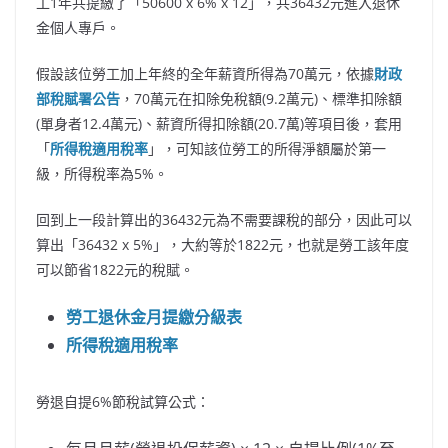
工1年共提繳了「50600 x 6% x 12」，共36432元進入退休
金個人專戶。
假設該位勞工加上年終的全年薪資所得為70萬元，依據
財政
部稅賦署公告
，70萬元在扣除免稅額(9.2萬元)、標準扣除額
(單身者12.4萬元)、薪資所得扣除額(20.7萬)等項目後，套用
「
所得稅適用稅率
」，可知該位勞工的所得淨額屬於第一
級，所得稅率為5%。
回到上一段計算出的36432元為不需要課稅的部分，因此可以
算出「36432 x 5%」，大約等於1822元，也就是勞工該年度
可以節省1822元的稅賦。
勞工退休金月提繳分級表
所得稅適用稅率
勞退自提6%節稅試算公式：