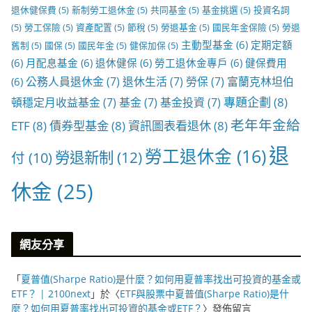
退休健保費
(5)
新制勞工退休金
(5)
共同基金
(5)
基金挑選
(5)
投資名詞
(5)
勞工保險
(5)
資產配置
(5)
節稅
(5)
勞退基金
(5)
國民年金保險
(5)
勞退
主動型基金
(6)
定期定額
舊制
(5)
國保
(5)
國民年金
(5)
健保加保
(5)
(6)
月配息基金
(6)
退休健保
(6)
勞工退休金專戶
(6)
健保費用
公務人員退休金
(7)
退休生活
(7)
勞保
(7)
富蘭克林坦伯
(6)
專題企劃
(8)
頓穩定月收益基金
(7)
基金
(7)
基金投資
(7)
老年年金給
ETF
(8)
債券型基金
(8)
資訊圖表看退休
(8)
退
勞工退休金
(16)
勞退新制
(12)
付
(10)
休金
(25)
網友分享
「
夏普值(Sharpe Ratio)是什麼？如何用夏普率找出可投資的基金或
ETF？ | 2100next
」於〈
ETF與股票中夏普值(Sharpe Ratio)是什
麼？如何用夏普率找出可投資的基金或ETF？
〉發佈留言