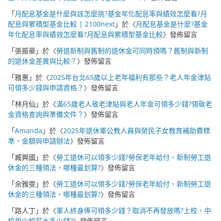
「
月配息基金是什麼與該怎麼挑?基金年化配息率與績效怎麼看?月
配息與累積型基金比較 | 2100next
」於〈
月配息基金是什麼?基金
年化配息率與績效怎麼看?月配息與累積型基金比較
〉發佈留言
「
張振豪
」於〈
勞退新制與舊制的退休金可同時領嗎？舊制與新制
的退休金差異與比較？
〉發佈留言
「
雅惠
」於〈
2025年台北65歲以上老年福利有那些？老人年金津貼
可領多少錢與申請資格？
〉發佈留言
「
林月仙
」於〈
滿65歲老人敬老津貼與老人年金可領多少錢?領敬老
金資格查詢與準備文件？
〉發佈留言
「
Amanda
」於〈
2025年退休軍公教人員與榮民子女教育補助費標
準、金額與申請辦法
〉發佈留言
「
臧興國
」於〈
勞工退休可以領多少錢?勞保老年給付、新制勞工退
休金的三種領法，哪種最划算?
〉發佈留言
「
余雅雯
」於〈
勞工退休可以領多少錢?勞保老年給付、新制勞工退
休金的三種領法，哪種最划算?
〉發佈留言
「
路人丁
」於〈
軍人終身俸可領多少錢？取消不再發放嗎?上校、中
校與少校薪水多少錢?
〉發佈留言