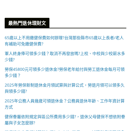
最熱門退休理財文
65歲以上不用繳健保費如何辦理?台灣那些縣市65歲以上長者/老人
有補助可免繳健保費?
軍人終身俸可領多少錢？取消不再發放嗎?上校、中校與少校薪水多
少錢?
勞保45800元可領多少退休金?勞保老年給付與勞工退休金每月可領
多少錢？
2025年勞保新制退休金月領試算與計算公式，勞退月領可以領多久
與領多少錢?
2025年公務人員幾歲可領退休金？公務員退休年齡、工作年資計算
方式
健保眷屬依附規定與區公所費用多少錢?，退休父母健保不想依附眷
屬與子女怎麼辦?