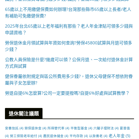
65歲以上不用繳健保費如何辦理?台灣那些縣市65歲以上長者/老人
有補助可免繳健保費?
2025年台北65歲以上老年福利有那些？老人年金津貼可領多少錢與
申請資格？
勞保退休金月領試算與年資如何查詢?勞保45800試算與月退可領多
少錢？
公教人員保險是什麼?幾歲可以領？公保月退、一次給付退休金計算
方式與試算
健保眷屬依附規定與區公所費用多少錢?，退休父母健保不想依附眷
屬與子女怎麼辦?
勞退自提6%怎麼算?公司一定要提撥嗎?自提6%好處與試算教學？
退休關注議題
安養信託
(4)
勞保退休金
(4)
所得替代率
(4)
平衡型基金
(4)
六罐子理財法
(4)
夏普值
老人年金
(5)
(4)
勞工保險老年給付
(4)
農民退休儲金
(4)
平均存款
(4)
以房養老
(4)