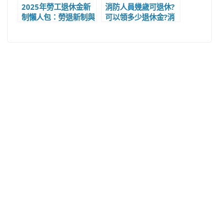
2025年勞工退休金新
消防人員幾歲可退休?
制懶人包：勞退新制與
可以領多少退休金?消
6%退休金誰能領、可
防員退休年齡和退休金
領多少錢和計算基數
計算