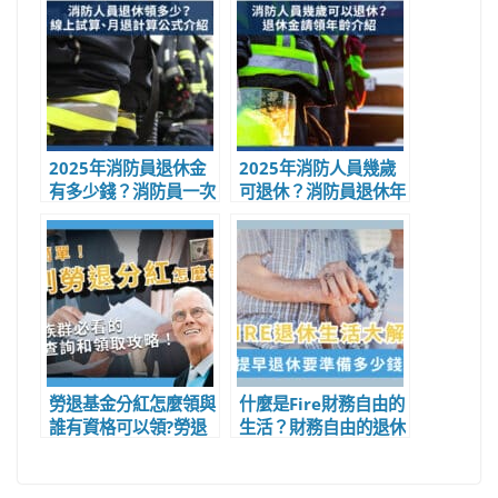
2025年消防員退休金
2025年消防人員幾歲
有多少錢？消防員一次
可退休？消防員退休年
領、月退退休金計算公
齡與退休金請領年齡?
式
勞退基金分紅怎麼領與
什麼是Fire財務自由的
誰有資格可以領?勞退
生活？財務自由的退休
基金分紅如何查詢與領
生活要怎麼才能做到
取?