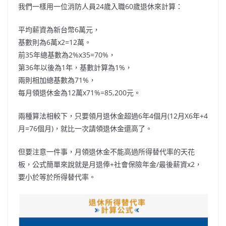
我們一樣用一位消防人員24歲入職60歲退休來計算：
平均薪資為新台幣6萬元，
基數則為6萬x2=12萬。
前35年總基數為2%x35=70%，
第36年以後為1年，基數計算為1%，
兩則相加總基數為71%，
每月領退休金為12萬x71%=85,200元。
兩種算法相較下，只要領月退休金超過6年4個月(12月X6年+4
月=76個月)，就比一次請領退休金還高了。
但要注意一件事，月領退休金不能高過所得替代率的天花
板，公式簡單來說就是月退俸+社會保險年金/最後薪資x2，
要小於等於所得替代率。