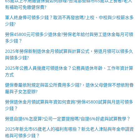
65歲以上不用繳健保費如何辦理?台灣那些縣市65歲以上長者/老人
有補助可免繳健保費?
軍人終身俸可領多少錢？取消不再發放嗎?上校、中校與少校薪水多
少錢?
勞保45800元可領多少退休金?勞保老年給付與勞工退休金每月可領
多少錢？
2025年勞保新制退休金月領試算與計算公式，勞退月領可以領多久
與領多少錢?
2025年公務人員幾歲可領退休金？公務員退休年齡、工作年資計算
方式
健保眷屬依附規定與區公所費用多少錢?，退休父母健保不想依附眷
屬與子女怎麼辦?
勞保退休金月領試算與年資如何查詢?勞保45800試算與月退可領多
少錢？
勞退自提6%怎麼算?公司一定要提撥嗎?自提6%好處與試算教學？
2025年新北市65歲老人的福利有哪些？新北老人津貼與年金申請資
格與可領多少錢？