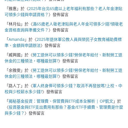
「
雅惠
」於〈
2025年台北65歲以上老年福利有那些？老人年金津貼
可領多少錢與申請資格？
〉發佈留言
「
林月仙
」於〈
滿65歲老人敬老津貼與老人年金可領多少錢?領敬老
金資格查詢與準備文件？
〉發佈留言
「
Amanda
」於〈
2025年退休軍公教人員與榮民子女教育補助費標
準、金額與申請辦法
〉發佈留言
「
臧興國
」於〈
勞工退休可以領多少錢?勞保老年給付、新制勞工退
休金的三種領法，哪種最划算?
〉發佈留言
「
余雅雯
」於〈
勞工退休可以領多少錢?勞保老年給付、新制勞工退
休金的三種領法，哪種最划算?
〉發佈留言
「
路人丁
」於〈
軍人終身俸可領多少錢？取消不再發放嗎?上校、中
校與少校薪水多少錢?
〉發佈留言
「
揭秘基金投資：管理費、保管費與ETF成本全解析 | OP凱文
」於
〈
投資基金與ETF支出費用有那些？基金/ETF手續費、管理費是什麼
與多少錢？
〉發佈留言