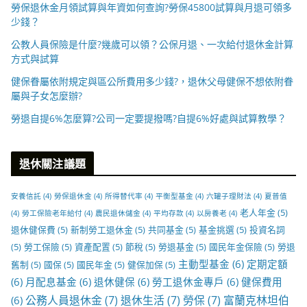
勞保退休金月領試算與年資如何查詢?勞保45800試算與月退可領多
少錢？
公教人員保險是什麼?幾歲可以領？公保月退、一次給付退休金計算
方式與試算
健保眷屬依附規定與區公所費用多少錢?，退休父母健保不想依附眷
屬與子女怎麼辦?
勞退自提6%怎麼算?公司一定要提撥嗎?自提6%好處與試算教學？
退休關注議題
安養信託
(4)
勞保退休金
(4)
所得替代率
(4)
平衡型基金
(4)
六罐子理財法
(4)
夏普值
老人年金
(5)
(4)
勞工保險老年給付
(4)
農民退休儲金
(4)
平均存款
(4)
以房養老
(4)
退休健保費
(5)
新制勞工退休金
(5)
共同基金
(5)
基金挑選
(5)
投資名詞
(5)
勞工保險
(5)
資產配置
(5)
節稅
(5)
勞退基金
(5)
國民年金保險
(5)
勞退
主動型基金
(6)
定期定額
舊制
(5)
國保
(5)
國民年金
(5)
健保加保
(5)
(6)
月配息基金
(6)
退休健保
(6)
勞工退休金專戶
(6)
健保費用
公務人員退休金
(7)
退休生活
(7)
勞保
(7)
富蘭克林坦伯
(6)