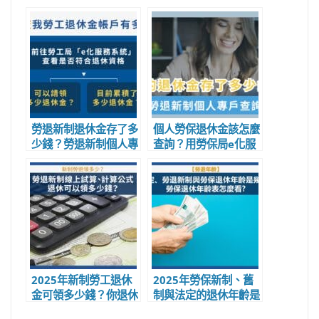
勞退新制退休金存了多
個人勞保退休金該怎麼
少錢？勞退新制個人專
查詢？用勞保局e化服
戶怎麼查詢、e化服務
務系統查詢勞保退休金
系統登入教學
步驟教學！
2025年新制勞工退休
2025年勞保新制、舊
金可領多少錢？你退休
制與法定的退休年齡是
金可領多少錢了？新制
幾歲?勞保退休年齡表