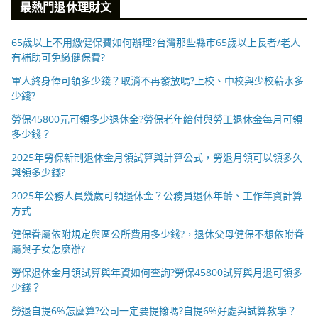
最熱門退休理財文
65歲以上不用繳健保費如何辦理?台灣那些縣市65歲以上長者/老人
有補助可免繳健保費?
軍人終身俸可領多少錢？取消不再發放嗎?上校、中校與少校薪水多
少錢?
勞保45800元可領多少退休金?勞保老年給付與勞工退休金每月可領
多少錢？
2025年勞保新制退休金月領試算與計算公式，勞退月領可以領多久
與領多少錢?
2025年公務人員幾歲可領退休金？公務員退休年齡、工作年資計算
方式
健保眷屬依附規定與區公所費用多少錢?，退休父母健保不想依附眷
屬與子女怎麼辦?
勞保退休金月領試算與年資如何查詢?勞保45800試算與月退可領多
少錢？
勞退自提6%怎麼算?公司一定要提撥嗎?自提6%好處與試算教學？