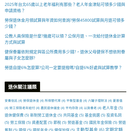
2025年台北65歲以上老年福利有那些？老人年金津貼可領多少錢與
申請資格？
勞保退休金月領試算與年資如何查詢?勞保45800試算與月退可領多
少錢？
公教人員保險是什麼?幾歲可以領？公保月退、一次給付退休金計算
方式與試算
健保眷屬依附規定與區公所費用多少錢?，退休父母健保不想依附眷
屬與子女怎麼辦?
勞退自提6%怎麼算?公司一定要提撥嗎?自提6%好處與試算教學？
退休關注議題
安養信託
(4)
勞保退休金
(4)
所得替代率
(4)
平衡型基金
(4)
六罐子理財法
(4)
夏普值
老人年金
(5)
(4)
勞工保險老年給付
(4)
農民退休儲金
(4)
平均存款
(4)
以房養老
(4)
退休健保費
(5)
新制勞工退休金
(5)
共同基金
(5)
基金挑選
(5)
投資名詞
(5)
勞工保險
(5)
資產配置
(5)
節稅
(5)
勞退基金
(5)
國民年金保險
(5)
勞退
主動型基金
(6)
定期定額
舊制
(5)
國保
(5)
國民年金
(5)
健保加保
(5)