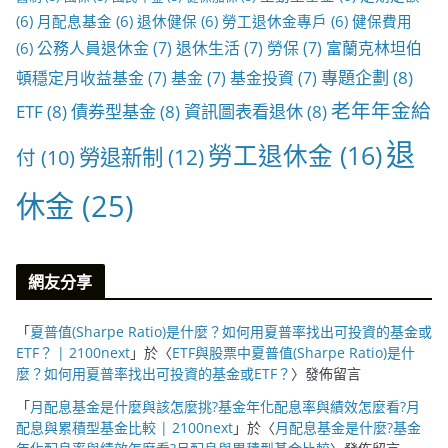
(6)
月配息基金
(6)
退休健保
(6)
勞工退休金專戶
(6)
健保費用
公務人員退休金
(7)
退休生活
(7)
勞保
(7)
富蘭克林坦伯
(6)
專題企劃
(8)
頓穩定月收益基金
(7)
基金
(7)
基金投資
(7)
老年年金給
ETF
(8)
債券型基金
(8)
資訊圖表看退休
(8)
退
勞工退休金
(16)
勞退新制
(12)
付
(10)
休金
(25)
網友分享
「
夏普值(Sharpe Ratio)是什麼？如何用夏普率找出可投資的基金或
ETF？ | 2100next
」於〈
ETF與股票中夏普值(Sharpe Ratio)是什
麼？如何用夏普率找出可投資的基金或ETF？
〉發佈留言
「
月配息基金是什麼與該怎麼挑?基金年化配息率與績效怎麼看?月
配息與累積型基金比較 | 2100next
」於〈
月配息基金是什麼?基金