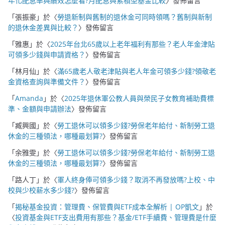
年化配息率與績效怎麼看?月配息與累積型基金比較
〉發佈留言
「
張振豪
」於〈
勞退新制與舊制的退休金可同時領嗎？舊制與新制
的退休金差異與比較？
〉發佈留言
「
雅惠
」於〈
2025年台北65歲以上老年福利有那些？老人年金津貼
可領多少錢與申請資格？
〉發佈留言
「
林月仙
」於〈
滿65歲老人敬老津貼與老人年金可領多少錢?領敬老
金資格查詢與準備文件？
〉發佈留言
「
Amanda
」於〈
2025年退休軍公教人員與榮民子女教育補助費標
準、金額與申請辦法
〉發佈留言
「
臧興國
」於〈
勞工退休可以領多少錢?勞保老年給付、新制勞工退
休金的三種領法，哪種最划算?
〉發佈留言
「
余雅雯
」於〈
勞工退休可以領多少錢?勞保老年給付、新制勞工退
休金的三種領法，哪種最划算?
〉發佈留言
「
路人丁
」於〈
軍人終身俸可領多少錢？取消不再發放嗎?上校、中
校與少校薪水多少錢?
〉發佈留言
「
揭秘基金投資：管理費、保管費與ETF成本全解析 | OP凱文
」於
〈
投資基金與ETF支出費用有那些？基金/ETF手續費、管理費是什麼