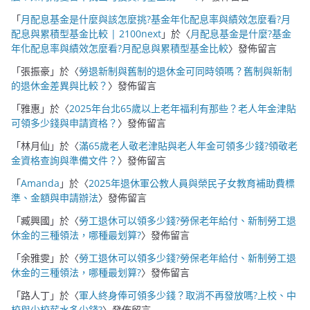
「
月配息基金是什麼與該怎麼挑?基金年化配息率與績效怎麼看?月
配息與累積型基金比較 | 2100next
」於〈
月配息基金是什麼?基金
年化配息率與績效怎麼看?月配息與累積型基金比較
〉發佈留言
「
張振豪
」於〈
勞退新制與舊制的退休金可同時領嗎？舊制與新制
的退休金差異與比較？
〉發佈留言
「
雅惠
」於〈
2025年台北65歲以上老年福利有那些？老人年金津貼
可領多少錢與申請資格？
〉發佈留言
「
林月仙
」於〈
滿65歲老人敬老津貼與老人年金可領多少錢?領敬老
金資格查詢與準備文件？
〉發佈留言
「
Amanda
」於〈
2025年退休軍公教人員與榮民子女教育補助費標
準、金額與申請辦法
〉發佈留言
「
臧興國
」於〈
勞工退休可以領多少錢?勞保老年給付、新制勞工退
休金的三種領法，哪種最划算?
〉發佈留言
「
余雅雯
」於〈
勞工退休可以領多少錢?勞保老年給付、新制勞工退
休金的三種領法，哪種最划算?
〉發佈留言
「
路人丁
」於〈
軍人終身俸可領多少錢？取消不再發放嗎?上校、中
校與少校薪水多少錢?
〉發佈留言