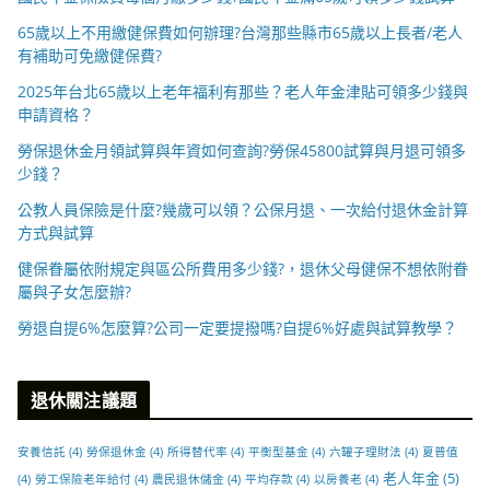
65歲以上不用繳健保費如何辦理?台灣那些縣市65歲以上長者/老人
有補助可免繳健保費?
2025年台北65歲以上老年福利有那些？老人年金津貼可領多少錢與
申請資格？
勞保退休金月領試算與年資如何查詢?勞保45800試算與月退可領多
少錢？
公教人員保險是什麼?幾歲可以領？公保月退、一次給付退休金計算
方式與試算
健保眷屬依附規定與區公所費用多少錢?，退休父母健保不想依附眷
屬與子女怎麼辦?
勞退自提6%怎麼算?公司一定要提撥嗎?自提6%好處與試算教學？
退休關注議題
安養信託
(4)
勞保退休金
(4)
所得替代率
(4)
平衡型基金
(4)
六罐子理財法
(4)
夏普值
老人年金
(5)
(4)
勞工保險老年給付
(4)
農民退休儲金
(4)
平均存款
(4)
以房養老
(4)