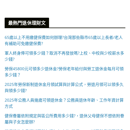
最熱門退休理財文
65歲以上不用繳健保費如何辦理?台灣那些縣市65歲以上長者/老人
有補助可免繳健保費?
軍人終身俸可領多少錢？取消不再發放嗎?上校、中校與少校薪水多
少錢?
勞保45800元可領多少退休金?勞保老年給付與勞工退休金每月可領
多少錢？
2025年勞保新制退休金月領試算與計算公式，勞退月領可以領多久
與領多少錢?
2025年公務人員幾歲可領退休金？公務員退休年齡、工作年資計算
方式
健保眷屬依附規定與區公所費用多少錢?，退休父母健保不想依附眷
屬與子女怎麼辦?