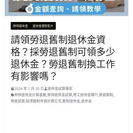
勞保退休金
退休金理財影片
請領勞退舊制退休金資
格？採勞退舊制可領多少
退休金？勞退舊制換工作
有影響嗎？
2024 年 1 月 20 日
退休金試算專家
勞保退休金計算基數
,
勞保退休金試算
,
勞工退休金專戶
,
勞退舊制
,
勞退試算
,
結清舊制年資計算公式
,
舊制退休金
,
退休金