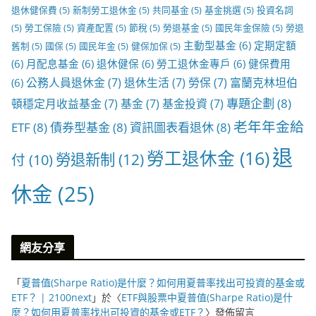
退休健保費
(5)
新制勞工退休金
(5)
共同基金
(5)
基金挑選
(5)
投資名詞
(5)
勞工保險
(5)
資產配置
(5)
節稅
(5)
勞退基金
(5)
國民年金保險
(5)
勞退
主動型基金
(6)
定期定額
舊制
(5)
國保
(5)
國民年金
(5)
健保加保
(5)
(6)
月配息基金
(6)
退休健保
(6)
勞工退休金專戶
(6)
健保費用
公務人員退休金
(7)
退休生活
(7)
勞保
(7)
富蘭克林坦伯
(6)
專題企劃
(8)
頓穩定月收益基金
(7)
基金
(7)
基金投資
(7)
老年年金給
ETF
(8)
債券型基金
(8)
資訊圖表看退休
(8)
退
勞工退休金
(16)
勞退新制
(12)
付
(10)
休金
(25)
網友分享
「
夏普值(Sharpe Ratio)是什麼？如何用夏普率找出可投資的基金或
ETF？ | 2100next
」於〈
ETF與股票中夏普值(Sharpe Ratio)是什
麼？如何用夏普率找出可投資的基金或ETF？
〉發佈留言