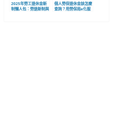
2025年勞工退休金新
個人勞保退休金該怎麼
制懶人包：勞退新制與
查詢？用勞保局e化服
6%退休金誰能領、可
務系統查詢勞保退休金
領多少錢和計算基數
步驟教學！