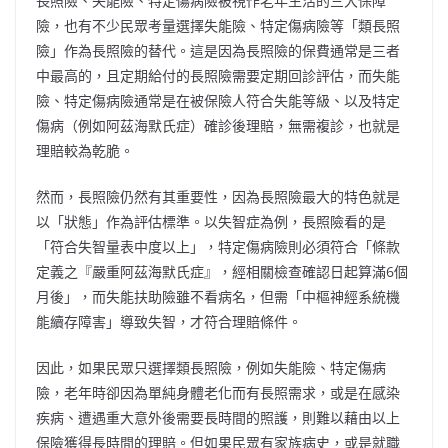
長照險、失能險、特定傷病險被視作老年生活的三大保障
險，也有不少民眾考量選擇失能險、特定傷病險等「類長照
險」作為長照險的替代。這是因為長照險的保費通常是三者
中最高的，且定期給付的長照險需要定期回診評估，而失能
險、特定傷病險通常是在被保險人符合失能等級、以及特定
傷病（例如阿茲海默氏症）確診後理賠，無需複診，也就是
理賠較為乾脆。
然而，長照險仍然有其重要性，因為長照險最大的特色就是
以「狀態」作為評估標準。以失智症為例，長照險看的是
「符合失智量表中度以上」，特定傷病險則必須符合「條款
定義之『嚴重阿茲海默氏症』，經相關檢查確認日起算滿6個
月後」，而失能扶助險雖不看病名，但需「中樞神經系統機
能續存障害」導致失智，才符合理賠條件。
因此，如果民眾只選擇類長照險，例如失能險、特定傷病
險，老年時卻因為單純身體老化而有長照需求，或是在感染
疾病、遭遇重大意外後需要長時間的照護，則難以藉由以上
保險獲得長時間的理賠。但如果民眾有家族病史，或是就職