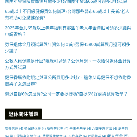
國民年金保險費每個月繳多少錢?國民年金滿65歲可領多少錢試算
65歲以上不用繳健保費如何辦理?台灣那些縣市65歲以上長者/老人
有補助可免繳健保費?
2025年台北65歲以上老年福利有那些？老人年金津貼可領多少錢與
申請資格？
勞保退休金月領試算與年資如何查詢?勞保45800試算與月退可領多
少錢？
公教人員保險是什麼?幾歲可以領？公保月退、一次給付退休金計算
方式與試算
健保眷屬依附規定與區公所費用多少錢?，退休父母健保不想依附眷
屬與子女怎麼辦?
勞退自提6%怎麼算?公司一定要提撥嗎?自提6%好處與試算教學？
退休關注議題
安養信託
(4)
勞保退休金
(4)
所得替代率
(4)
平衡型基金
(4)
六罐子理財法
(4)
夏普值
老人年金
(5)
(4)
勞工保險老年給付
(4)
農民退休儲金
(4)
平均存款
(4)
以房養老
(4)