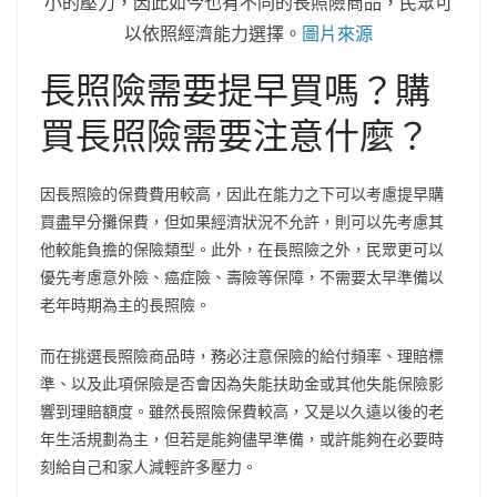
小的壓力，因此如今也有不同的長照險商品，民眾可
以依照經濟能力選擇。
圖片來源
長照險需要提早買嗎？購
買長照險需要注意什麼？
因長照險的保費費用較高，因此在能力之下可以考慮提早購
買盡早分攤保費，但如果經濟狀況不允許，則可以先考慮其
他較能負擔的保險類型。此外，在長照險之外，民眾更可以
優先考慮意外險、癌症險、壽險等保障，不需要太早準備以
老年時期為主的長照險。
而在挑選長照險商品時，務必注意保險的給付頻率、理賠標
準、以及此項保險是否會因為失能扶助金或其他失能保險影
響到理賠額度。雖然長照險保費較高，又是以久遠以後的老
年生活規劃為主，但若是能夠儘早準備，或許能夠在必要時
刻給自己和家人減輕許多壓力。