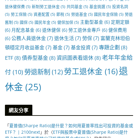
退休健保費
(5)
新制勞工退休金
(5)
共同基金
(5)
基金挑選
(5)
投資名詞
(5)
勞工保險
(5)
資產配置
(5)
節稅
(5)
勞退基金
(5)
國民年金保險
(5)
勞退
主動型基金
(6)
定期定額
舊制
(5)
國保
(5)
國民年金
(5)
健保加保
(5)
(6)
月配息基金
(6)
退休健保
(6)
勞工退休金專戶
(6)
健保費用
公務人員退休金
(7)
退休生活
(7)
勞保
(7)
富蘭克林坦伯
(6)
專題企劃
(8)
頓穩定月收益基金
(7)
基金
(7)
基金投資
(7)
老年年金給
ETF
(8)
債券型基金
(8)
資訊圖表看退休
(8)
退
勞工退休金
(16)
勞退新制
(12)
付
(10)
休金
(25)
網友分享
「
夏普值(Sharpe Ratio)是什麼？如何用夏普率找出可投資的基金或
ETF？ | 2100next
」於〈
ETF與股票中夏普值(Sharpe Ratio)是什