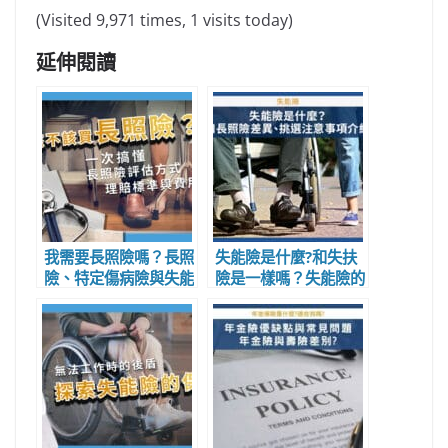
(Visited 9,971 times, 1 visits today)
延伸閱讀
我需要長照險嗎？長照
失能險是什麼?和失扶
險、特定傷病險與失能
險是一樣嗎？失能險的
險的對象與不同點?
優缺點？失扶險和長照
險的差別？