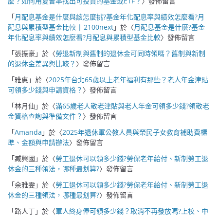
麼？如何用夏普率找出可投資的基金或ETF？
〉發佈留言
「
月配息基金是什麼與該怎麼挑?基金年化配息率與績效怎麼看?月
配息與累積型基金比較 | 2100next
」於〈
月配息基金是什麼?基金
年化配息率與績效怎麼看?月配息與累積型基金比較
〉發佈留言
「
張振豪
」於〈
勞退新制與舊制的退休金可同時領嗎？舊制與新制
的退休金差異與比較？
〉發佈留言
「
雅惠
」於〈
2025年台北65歲以上老年福利有那些？老人年金津貼
可領多少錢與申請資格？
〉發佈留言
「
林月仙
」於〈
滿65歲老人敬老津貼與老人年金可領多少錢?領敬老
金資格查詢與準備文件？
〉發佈留言
「
Amanda
」於〈
2025年退休軍公教人員與榮民子女教育補助費標
準、金額與申請辦法
〉發佈留言
「
臧興國
」於〈
勞工退休可以領多少錢?勞保老年給付、新制勞工退
休金的三種領法，哪種最划算?
〉發佈留言
「
余雅雯
」於〈
勞工退休可以領多少錢?勞保老年給付、新制勞工退
休金的三種領法，哪種最划算?
〉發佈留言
「
路人丁
」於〈
軍人終身俸可領多少錢？取消不再發放嗎?上校、中