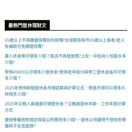
最熱門退休理財文
65歲以上不用繳健保費如何辦理?台灣那些縣市65歲以上長者/老人
有補助可免繳健保費?
軍人終身俸可領多少錢？取消不再發放嗎?上校、中校與少校薪水多
少錢?
勞保45800元可領多少退休金?勞保老年給付與勞工退休金每月可領
多少錢？
2025年勞保新制退休金月領試算與計算公式，勞退月領可以領多久
與領多少錢?
2025年公務人員幾歲可領退休金？公務員退休年齡、工作年資計算
方式
健保眷屬依附規定與區公所費用多少錢?，退休父母健保不想依附眷
屬與子女怎麼辦?