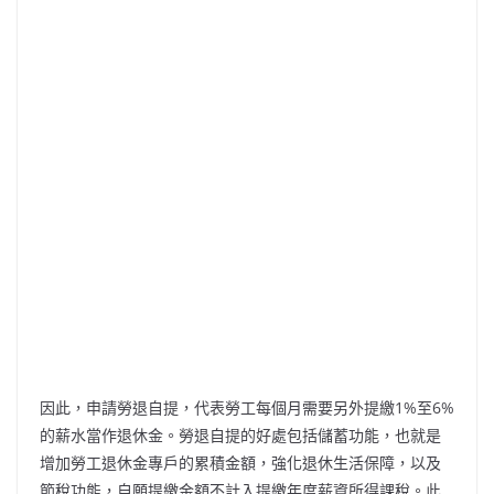
因此，申請勞退自提，代表勞工每個月需要另外提繳1%至6%
的薪水當作退休金。勞退自提的好處包括儲蓄功能，也就是
增加勞工退休金專戶的累積金額，強化退休生活保障，以及
節稅功能，自願提繳金額不計入提繳年度薪資所得課稅。此