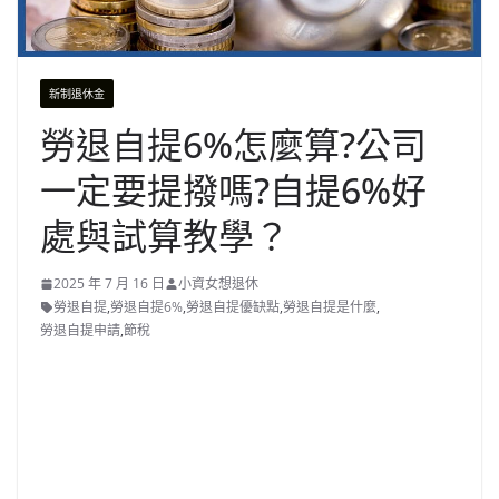
新制退休金
勞退自提6%怎麼算?公司
一定要提撥嗎?自提6%好
處與試算教學？
2025 年 7 月 16 日
小資女想退休
勞退自提
,
勞退自提6%
,
勞退自提優缺點
,
勞退自提是什麼
,
勞退自提申請
,
節稅