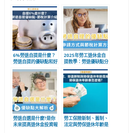
6%勞退自提是什麼？
2025年勞工退休金自
勞退自提的優缺點和好
提教學：勞退優缺點分
處？自提勞退節稅方法
析、申請步驟與節稅策
教學
略全解析
勞退自選是什麼?是你
勞工保險新制、舊制、
未來提高退休金投資報
法定與勞保退休年齡是
酬率的關鍵
幾歲?勞保退休年齡表