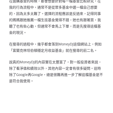
在選購基金的時候，都會想要針對每一檔基金比較研究，在
我的行為流程中，通常不是從眾多基金中選一檔自己想要
的，因為太多太難了。選擇的流程應該是反過來，記得同事
的媽媽跟她推薦一檔生技基金覺得不錯，她也有跟著買，我
聽了也有些心動，但通常不會馬上下單，而是先搜尋這檔基
金的現況。
在搜尋的過程中，幾乎都會落到MoneyDJ這個網站上，例如
「富蘭克林坦伯頓穩定月收益基金」就在搜尋的前二名。
說真的MoneyDJ的內容實在太豐富了，對一般投資者來說，
除了看淨值和績效以外，其他內容一定會有很多疑問。這時
除了Google再Google，總是很難再進一步了解這檔基金是不
是符合我使用。