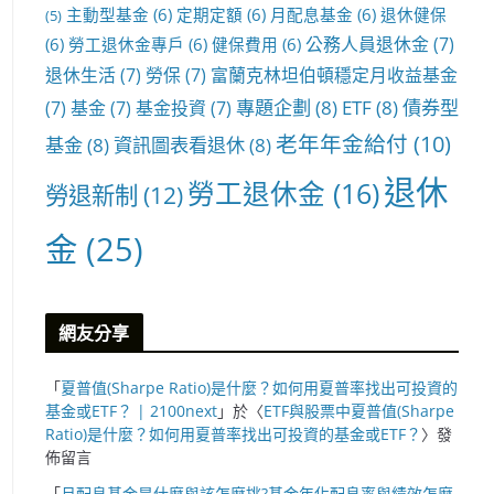
主動型基金
(6)
定期定額
(6)
月配息基金
(6)
退休健保
(5)
公務人員退休金
(7)
(6)
勞工退休金專戶
(6)
健保費用
(6)
退休生活
(7)
勞保
(7)
富蘭克林坦伯頓穩定月收益基金
專題企劃
(8)
ETF
(8)
債券型
(7)
基金
(7)
基金投資
(7)
老年年金給付
(10)
基金
(8)
資訊圖表看退休
(8)
退休
勞工退休金
(16)
勞退新制
(12)
金
(25)
網友分享
「
夏普值(Sharpe Ratio)是什麼？如何用夏普率找出可投資的
基金或ETF？ | 2100next
」於〈
ETF與股票中夏普值(Sharpe
Ratio)是什麼？如何用夏普率找出可投資的基金或ETF？
〉發
佈留言
「
月配息基金是什麼與該怎麼挑?基金年化配息率與績效怎麼