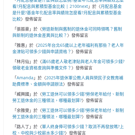
看?月配息與累積型基金比較 | 2100next
」於〈
月配息基金
是什麼?基金年化配息率與績效怎麼看?月配息與累積型基金
比較
〉發佈留言
「
張振豪
」於〈
勞退新制與舊制的退休金可同時領嗎？舊制
與新制的退休金差異與比較？
〉發佈留言
「
雅惠
」於〈
2025年台北65歲以上老年福利有那些？老人年
金津貼可領多少錢與申請資格？
〉發佈留言
「
林月仙
」於〈
滿65歲老人敬老津貼與老人年金可領多少錢?
領敬老金資格查詢與準備文件？
〉發佈留言
「
Amanda
」於〈
2025年退休軍公教人員與榮民子女教育補
助費標準、金額與申請辦法
〉發佈留言
「
臧興國
」於〈
勞工退休可以領多少錢?勞保老年給付、新制
勞工退休金的三種領法，哪種最划算?
〉發佈留言
「
余雅雯
」於〈
勞工退休可以領多少錢?勞保老年給付、新制
勞工退休金的三種領法，哪種最划算?
〉發佈留言
「
路人丁
」於〈
軍人終身俸可領多少錢？取消不再發放嗎?上
校、中校與少校薪水多少錢?
〉發佈留言