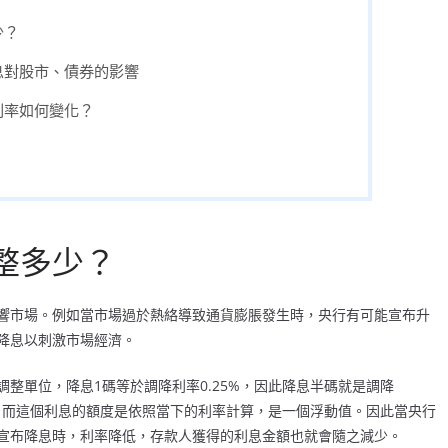
少？
息對股市、債券的影響
利率如何變化？
整多少？
響市場。例如當市場過於熱絡導致通貨膨脹發生時，央行有可能宣布升
降息以刺激市場經濟。
整單位，降息1碼等於調降利率0.25%，因此降息半碼就是調降
息，而這個利息的額度是依照當下的利率計算，是一個浮動值。因此當央行
宣布降息時，利率降低，存款人獲得的利息金額也就會隨之減少。