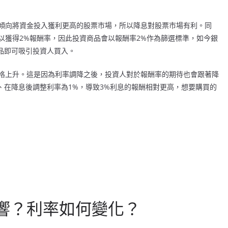
傾向將資金投入獲利更高的股票市場，所以降息對股票市場有利。同
以獲得2%報酬率，因此投資商品會以報酬率2%作為篩選標準，如今銀
品即可吸引投資人買入。
格上升。這是因為利率調降之後，投資人對於報酬率的期待也會跟著降
、在降息後調整利率為1%，導致3%利息的報酬相對更高，想要購買的
。
響？利率如何變化？