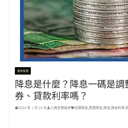
退休投資
降息是什麼？降息一碼是調
券、貸款利率嗎？
2024 年 1 月 23 日
小資女想退休
信貸降息
,
房貸降息
,
降息
,
降息利率
,