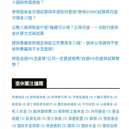
少錢與申請資格？
勞保退休金月領試算與年資如何查詢?勞保45800試算與月退
可領多少錢？
公教人員保險是什麼?幾歲可以領？公保月退、一次給付退休
金計算方式與試算
健保眷屬依附規定與區公所費用多少錢?，退休父母健保不想
依附眷屬與子女怎麼辦?
勞退自提6%怎麼算?公司一定要提撥嗎?自提6%好處與試算教
學？
退休關注議題
安養信託
(4)
勞保退休金
(4)
所得替代率
(4)
平衡型基金
(4)
六罐子理財法
(4)
夏普值
(4)
勞工保險老年給付
(4)
農民退休儲金
(4)
平均存款
(4)
以房養老
(4)
老人年金
(5)
退休健保費
(5)
新制勞工退休金
(5)
共同基金
(5)
基金
挑選
(5)
投資名詞
(5)
勞工保險
(5)
資產配置
(5)
節稅
(5)
勞退基金
(5)
國民年金保險
(5)
勞退舊制
(5)
國保
(5)
國民年金
(5)
健保加保