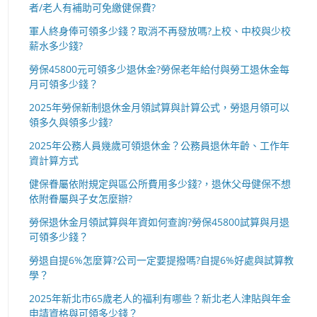
者/老人有補助可免繳健保費?
軍人終身俸可領多少錢？取消不再發放嗎?上校、中校與少校
薪水多少錢?
勞保45800元可領多少退休金?勞保老年給付與勞工退休金每
月可領多少錢？
2025年勞保新制退休金月領試算與計算公式，勞退月領可以
領多久與領多少錢?
2025年公務人員幾歲可領退休金？公務員退休年齡、工作年
資計算方式
健保眷屬依附規定與區公所費用多少錢?，退休父母健保不想
依附眷屬與子女怎麼辦?
勞保退休金月領試算與年資如何查詢?勞保45800試算與月退
可領多少錢？
勞退自提6%怎麼算?公司一定要提撥嗎?自提6%好處與試算教
學？
2025年新北市65歲老人的福利有哪些？新北老人津貼與年金
申請資格與可領多少錢？