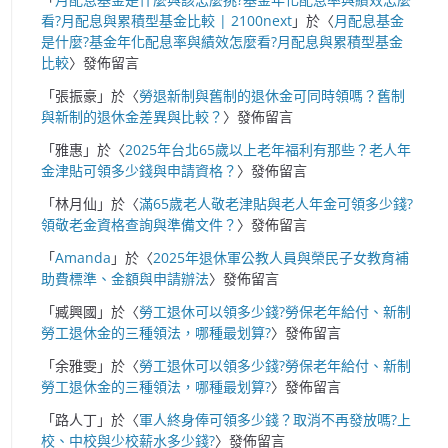
看?月配息與累積型基金比較 | 2100next
」於〈
月配息基金
是什麼?基金年化配息率與績效怎麼看?月配息與累積型基金
比較
〉發佈留言
「
張振豪
」於〈
勞退新制與舊制的退休金可同時領嗎？舊制
與新制的退休金差異與比較？
〉發佈留言
「
雅惠
」於〈
2025年台北65歲以上老年福利有那些？老人年
金津貼可領多少錢與申請資格？
〉發佈留言
「
林月仙
」於〈
滿65歲老人敬老津貼與老人年金可領多少錢?
領敬老金資格查詢與準備文件？
〉發佈留言
「
Amanda
」於〈
2025年退休軍公教人員與榮民子女教育補
助費標準、金額與申請辦法
〉發佈留言
「
臧興國
」於〈
勞工退休可以領多少錢?勞保老年給付、新制
勞工退休金的三種領法，哪種最划算?
〉發佈留言
「
余雅雯
」於〈
勞工退休可以領多少錢?勞保老年給付、新制
勞工退休金的三種領法，哪種最划算?
〉發佈留言
「
路人丁
」於〈
軍人終身俸可領多少錢？取消不再發放嗎?上
校、中校與少校薪水多少錢?
〉發佈留言