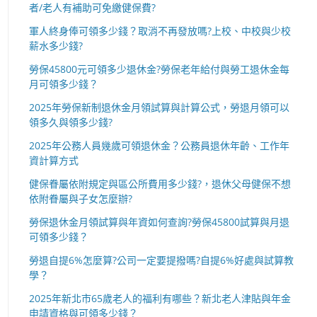
者/老人有補助可免繳健保費?
軍人終身俸可領多少錢？取消不再發放嗎?上校、中校與少校
薪水多少錢?
勞保45800元可領多少退休金?勞保老年給付與勞工退休金每
月可領多少錢？
2025年勞保新制退休金月領試算與計算公式，勞退月領可以
領多久與領多少錢?
2025年公務人員幾歲可領退休金？公務員退休年齡、工作年
資計算方式
健保眷屬依附規定與區公所費用多少錢?，退休父母健保不想
依附眷屬與子女怎麼辦?
勞保退休金月領試算與年資如何查詢?勞保45800試算與月退
可領多少錢？
勞退自提6%怎麼算?公司一定要提撥嗎?自提6%好處與試算教
學？
2025年新北市65歲老人的福利有哪些？新北老人津貼與年金
申請資格與可領多少錢？