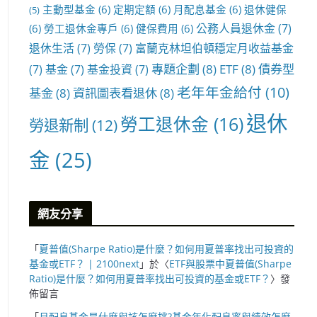
主動型基金
(6)
定期定額
(6)
月配息基金
(6)
退休健保
(5)
公務人員退休金
(7)
(6)
勞工退休金專戶
(6)
健保費用
(6)
退休生活
(7)
勞保
(7)
富蘭克林坦伯頓穩定月收益基金
專題企劃
(8)
ETF
(8)
債券型
(7)
基金
(7)
基金投資
(7)
老年年金給付
(10)
基金
(8)
資訊圖表看退休
(8)
退休
勞工退休金
(16)
勞退新制
(12)
金
(25)
網友分享
「
夏普值(Sharpe Ratio)是什麼？如何用夏普率找出可投資的
基金或ETF？ | 2100next
」於〈
ETF與股票中夏普值(Sharpe
Ratio)是什麼？如何用夏普率找出可投資的基金或ETF？
〉發
佈留言
「
月配息基金是什麼與該怎麼挑?基金年化配息率與績效怎麼