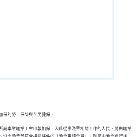
加保的勞工保險與全民健保。
所屬本業職業工會申報加保。因此從事漁業相關工作的人民，將由職業
、沿岸漁業等符合相關條件的「漁會甲類會員」，則是由漁會進行加