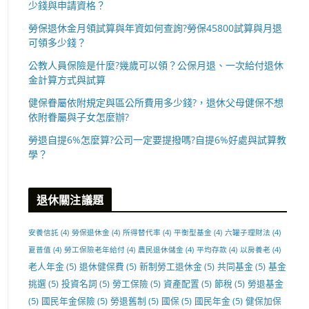
少錢與申請資格？
勞保退休金月領試算與年資如何查詢?勞保45800試算與月退
可領多少錢？
公教人員保險是什麼?幾歲可以領？公保月退、一次給付退休
金計算方式與試算
健保眷屬依附規定與區公所費用多少錢?，退休父母健保不想
依附眷屬與子女怎麼辦?
勞退自提6%怎麼算?公司一定要提撥嗎?自提6%好處與試算教
學？
退休關注議題
安養信託
(4)
勞保退休金
(4)
所得替代率
(4)
平衡型基金
(4)
六罐子理財法
(4)
夏普值
(4)
勞工保險老年給付
(4)
農民退休儲金
(4)
平均存款
(4)
以房養老
(4)
老人年金
(5)
退休健保費
(5)
新制勞工退休金
(5)
共同基金
(5)
基金
挑選
(5)
投資名詞
(5)
勞工保險
(5)
資產配置
(5)
節稅
(5)
勞退基金
(5)
國民年金保險
(5)
勞退舊制
(5)
國保
(5)
國民年金
(5)
健保加保