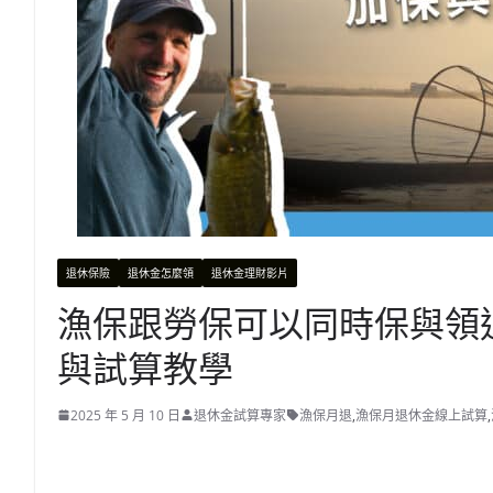
退休保險
退休金怎麼領
退休金理財影片
漁保跟勞保可以同時保與領
與試算教學
2025 年 5 月 10 日
退休金試算專家
漁保月退
,
漁保月退休金線上試算
,