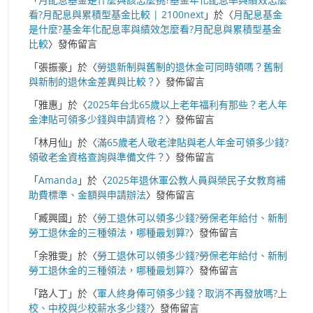
看?月配息與累積型基金比較 | 2100next
」於〈
月配息基金
是什麼?基金年化配息率與績效怎麼看?月配息與累積型基金
比較
〉發佈留言
「
張振豪
」於〈
勞退新制與舊制的退休金可同時領嗎？舊制
與新制的退休金差異與比較？
〉發佈留言
「
雅惠
」於〈
2025年台北65歲以上老年福利有那些？老人年
金津貼可領多少錢與申請資格？
〉發佈留言
「
林月仙
」於〈
滿65歲老人敬老津貼與老人年金可領多少錢?
領敬老金資格查詢與準備文件？
〉發佈留言
「
Amanda
」於〈
2025年退休軍公教人員與榮民子女教育補
助費標準、金額與申請辦法
〉發佈留言
「
臧興國
」於〈
勞工退休可以領多少錢?勞保老年給付、新制
勞工退休金的三種領法，哪種最划算?
〉發佈留言
「
余雅雯
」於〈
勞工退休可以領多少錢?勞保老年給付、新制
勞工退休金的三種領法，哪種最划算?
〉發佈留言
「
路人丁
」於〈
軍人終身俸可領多少錢？取消不再發放嗎?上
校、中校與少校薪水多少錢?
〉發佈留言