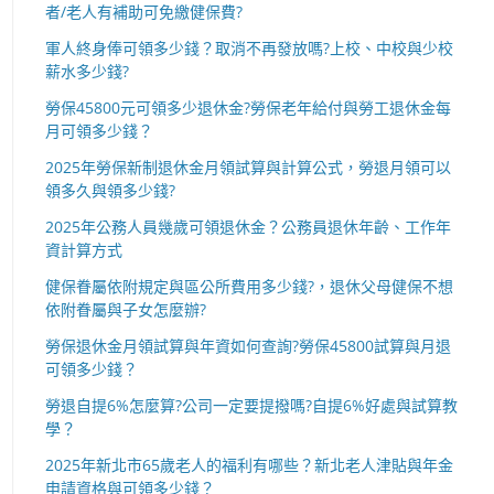
者/老人有補助可免繳健保費?
軍人終身俸可領多少錢？取消不再發放嗎?上校、中校與少校
薪水多少錢?
勞保45800元可領多少退休金?勞保老年給付與勞工退休金每
月可領多少錢？
2025年勞保新制退休金月領試算與計算公式，勞退月領可以
領多久與領多少錢?
2025年公務人員幾歲可領退休金？公務員退休年齡、工作年
資計算方式
健保眷屬依附規定與區公所費用多少錢?，退休父母健保不想
依附眷屬與子女怎麼辦?
勞保退休金月領試算與年資如何查詢?勞保45800試算與月退
可領多少錢？
勞退自提6%怎麼算?公司一定要提撥嗎?自提6%好處與試算教
學？
2025年新北市65歲老人的福利有哪些？新北老人津貼與年金
申請資格與可領多少錢？