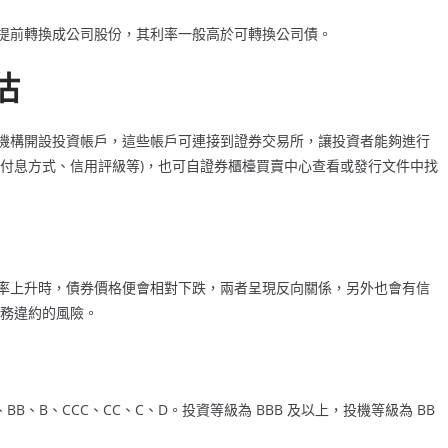
提前轉換成公司股份，其利率一般高於可轉換公司債。
估
機構開設投資帳戶，這些帳戶可連接到證券交易所，讓投資者能夠進行
、付息方式、信用評級等)，也可自證券櫃檯買賣中心查看或發行文件中找
率上升時，債券價格便會相對下跌，兩者呈現反向關係，另外也會有信
債務違約的風險。
、BB、B、CCC、CC、C、D。投資等級為 BBB 及以上，投機等級為 BB