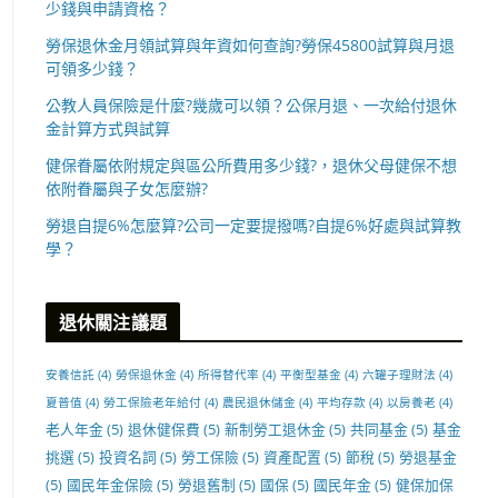
少錢與申請資格？
勞保退休金月領試算與年資如何查詢?勞保45800試算與月退
可領多少錢？
公教人員保險是什麼?幾歲可以領？公保月退、一次給付退休
金計算方式與試算
健保眷屬依附規定與區公所費用多少錢?，退休父母健保不想
依附眷屬與子女怎麼辦?
勞退自提6%怎麼算?公司一定要提撥嗎?自提6%好處與試算教
學？
退休關注議題
安養信託
(4)
勞保退休金
(4)
所得替代率
(4)
平衡型基金
(4)
六罐子理財法
(4)
夏普值
(4)
勞工保險老年給付
(4)
農民退休儲金
(4)
平均存款
(4)
以房養老
(4)
老人年金
(5)
退休健保費
(5)
新制勞工退休金
(5)
共同基金
(5)
基金
挑選
(5)
投資名詞
(5)
勞工保險
(5)
資產配置
(5)
節稅
(5)
勞退基金
(5)
國民年金保險
(5)
勞退舊制
(5)
國保
(5)
國民年金
(5)
健保加保