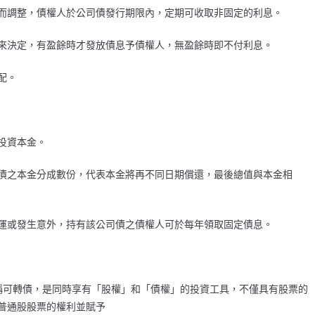
而調整，債權人於公司債發行期限內，定期可收取非固定的利息。
來決定，有盈餘時才發放債息予債權人，無盈餘時即不付利息。
配。
投資本金。
債之本金分成數份，代表本金將再不同日期償還，最後總值與本金相
運或發生意外，持有該公司債之債權人可於每年領取固定債息。
B）又簡稱可轉債，是同時享有「股權」和「債權」的投資工具，不僅具有股票的
普通股股票的權利並賦予