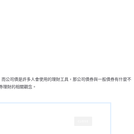
習，而公司債是許多人會使用的理財工具，那公司債券與一般債券有什麼不
券理財的相關觀念。
CLOSE