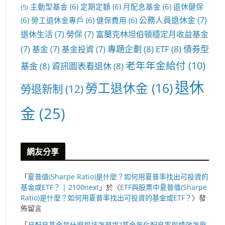
主動型基金
(6)
定期定額
(6)
月配息基金
(6)
退休健保
(5)
公務人員退休金
(7)
(6)
勞工退休金專戶
(6)
健保費用
(6)
退休生活
(7)
勞保
(7)
富蘭克林坦伯頓穩定月收益基金
專題企劃
(8)
ETF
(8)
債券型
(7)
基金
(7)
基金投資
(7)
老年年金給付
(10)
基金
(8)
資訊圖表看退休
(8)
退休
勞工退休金
(16)
勞退新制
(12)
金
(25)
網友分享
「
夏普值(Sharpe Ratio)是什麼？如何用夏普率找出可投資的
基金或ETF？ | 2100next
」於〈
ETF與股票中夏普值(Sharpe
Ratio)是什麼？如何用夏普率找出可投資的基金或ETF？
〉發
佈留言
「
月配息基金是什麼與該怎麼挑?基金年化配息率與績效怎麼