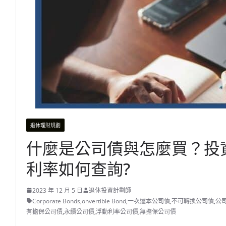
退休理財規劃
什麼是公司債與怎麼買？投
利率如何查詢?
2023 年 12 月 5 日
退休投資計劃師
Corporate Bonds
,
onvertible Bond
,
一次還本公司債
,
不可轉換公司債
,
公
有擔保公司債
,
永續公司債
,
浮動利率公司債
,
無擔保公司債