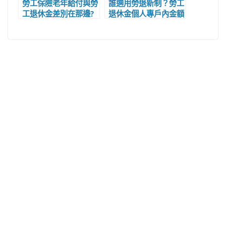
勞工保險老年給付與勞
誰適用勞退新制？勞工
工退休金差別在那邊?
退休金個人專戶內金額
勞保與勞退在退休後每
如何查詢？勞退新制退
個月可領多少錢?
休金試算