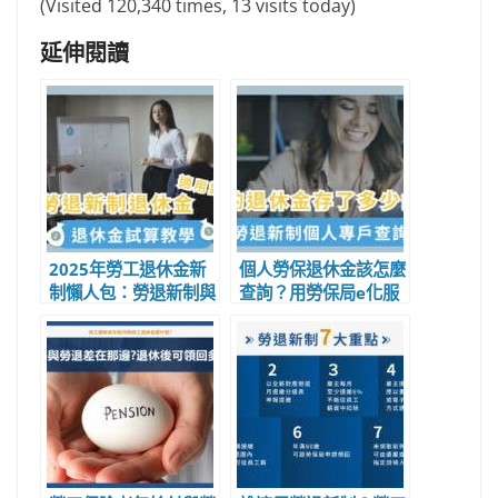
(Visited 120,340 times, 13 visits today)
延伸閱讀
2025年勞工退休金新
個人勞保退休金該怎麼
制懶人包：勞退新制與
查詢？用勞保局e化服
6%退休金誰能領、可
務系統查詢勞保退休金
領多少錢和計算基數
步驟教學！