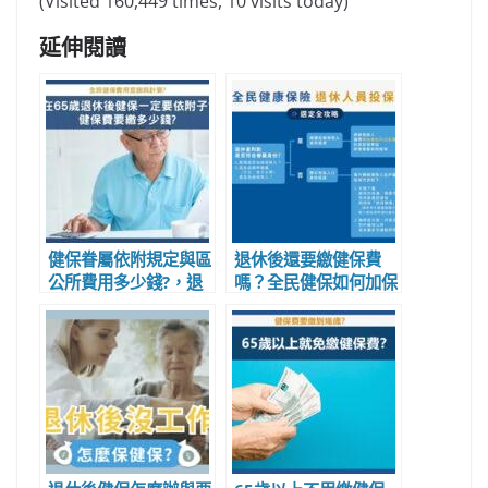
(Visited 160,449 times, 10 visits today)
延伸閱讀
健保眷屬依附規定與區
退休後還要繳健保費
公所費用多少錢?，退
嗎？全民健保如何加保
休父母健保不想依附眷
與每月費用多少?
屬與子女怎麼辦?