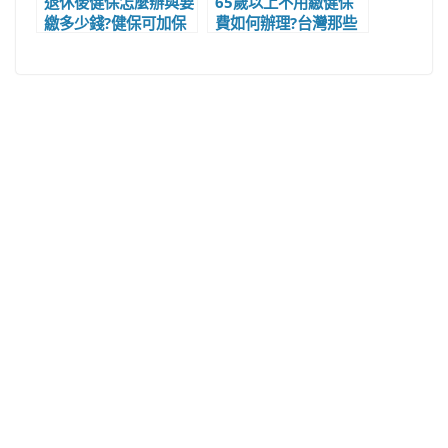
退休後健保怎麼辦與要
65歲以上不用繳健保
繳多少錢?健保可加保
費如何辦理?台灣那些
區公所與依附子女嗎?
縣市65歲以上長者/老
人有補助可免繳健保
費?