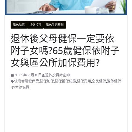
退休健保
退休投資
退休生活規劃
退休後父母健保一定要依
附子女嗎?65歲健保依附子
女與區公所加保費用?
2025 年 7 月 8 日
退休投資計劃師
依附眷屬健保費
,
健保加保
,
健保投保紀錄
,
健保費用
,
全民健保
,
退休健保
,
退休健保費