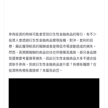
參與投資的時候可能會受到衍生性金融商品的吸引，有不少
投資人會透過衍生性金融商品實現投機、對沖、套利的目
標，藉此獲得較高的報酬或者是降低市場波動造成的損失。
然而，高預期報酬的商品往往也伴隨著高風險，部分身品類
型還需要考量匯率損失，因此衍生性金融商品大多不適合投
資新手參與。到底衍生性金融商品是什麼？有哪些種類？在
投資時有哪些風險呢？本篇告訴您。