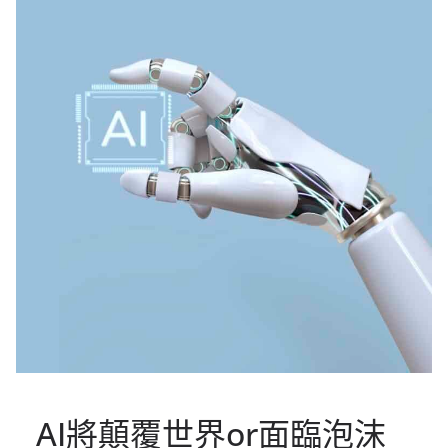
AI將顛覆世界or面臨泡沫