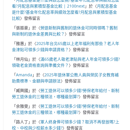
看?月配息與累積型基金比較 | 2100next
」於〈
月配息基金
是什麼?基金年化配息率與績效怎麼看?月配息與累積型基金
比較
〉發佈留言
「
張振豪
」於〈
勞退新制與舊制的退休金可同時領嗎？舊制
與新制的退休金差異與比較？
〉發佈留言
「
雅惠
」於〈
2025年台北65歲以上老年福利有那些？老人年
金津貼可領多少錢與申請資格？
〉發佈留言
「
林月仙
」於〈
滿65歲老人敬老津貼與老人年金可領多少錢?
領敬老金資格查詢與準備文件？
〉發佈留言
「
Amanda
」於〈
2025年退休軍公教人員與榮民子女教育補
助費標準、金額與申請辦法
〉發佈留言
「
臧興國
」於〈
勞工退休可以領多少錢?勞保老年給付、新制
勞工退休金的三種領法，哪種最划算?
〉發佈留言
「
余雅雯
」於〈
勞工退休可以領多少錢?勞保老年給付、新制
勞工退休金的三種領法，哪種最划算?
〉發佈留言
「
路人丁
」於〈
軍人終身俸可領多少錢？取消不再發放嗎?上
校、中校與少校薪水多少錢?
〉發佈留言