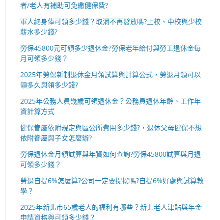
者/老人有補助可免繳健保費?
軍人終身俸可領多少錢？取消不再發放嗎?上校、中校與少校
薪水多少錢?
勞保45800元可領多少退休金?勞保老年給付與勞工退休金每
月可領多少錢？
2025年勞保新制退休金月領試算與計算公式，勞退月領可以
領多久與領多少錢?
2025年公務人員幾歲可領退休金？公務員退休年齡、工作年
資計算方式
健保眷屬依附規定與區公所費用多少錢?，退休父母健保不想
依附眷屬與子女怎麼辦?
勞保退休金月領試算與年資如何查詢?勞保45800試算與月退
可領多少錢？
勞退自提6%怎麼算?公司一定要提撥嗎?自提6%好處與試算教
學？
2025年新北市65歲老人的福利有哪些？新北老人津貼與年金
申請資格與可領多少錢？