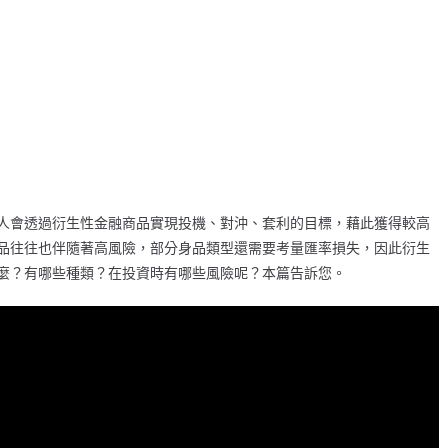
人會透過衍生性金融商品實現投機、對沖、套利的目標，藉此獲得較高
品往往也伴隨著高風險，部分身品類型還需要考量匯率損失，因此衍生
麼？有哪些種類？在投資時有哪些風險呢？本篇告訴您。