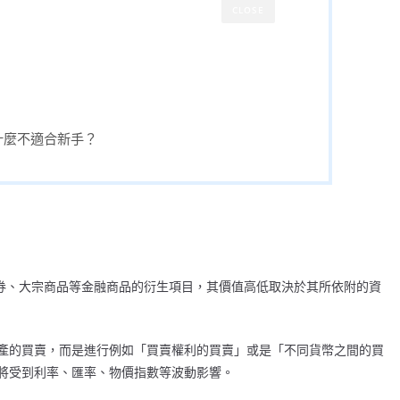
CLOSE
什麼不適合新手？
票、債券、大宗商品等金融商品的衍生項目，其價值高低取決於其所依附的資
產的買賣，而是進行例如「買賣權利的買賣」或是「不同貨幣之間的買
將受到利率、匯率、物價指數等波動影響。