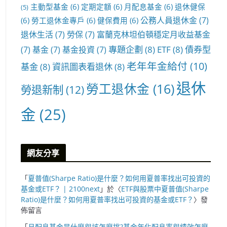
主動型基金
(6)
定期定額
(6)
月配息基金
(6)
退休健保
(5)
公務人員退休金
(7)
(6)
勞工退休金專戶
(6)
健保費用
(6)
退休生活
(7)
勞保
(7)
富蘭克林坦伯頓穩定月收益基金
專題企劃
(8)
ETF
(8)
債券型
(7)
基金
(7)
基金投資
(7)
老年年金給付
(10)
基金
(8)
資訊圖表看退休
(8)
退休
勞工退休金
(16)
勞退新制
(12)
金
(25)
網友分享
「
夏普值(Sharpe Ratio)是什麼？如何用夏普率找出可投資的
基金或ETF？ | 2100next
」於〈
ETF與股票中夏普值(Sharpe
Ratio)是什麼？如何用夏普率找出可投資的基金或ETF？
〉發
佈留言
「
月配息基金是什麼與該怎麼挑?基金年化配息率與績效怎麼