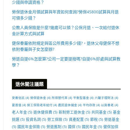
少錢與申請資格？
勞保退休金月領試算與年資如何查詢?勞保45800試算與月退
可領多少錢？
公教人員保險是什麼?幾歲可以領？公保月退、一次給付退休
金計算方式與試算
健保眷屬依附規定與區公所費用多少錢?，退休父母健保不想
依附眷屬與子女怎麼辦?
勞退自提6%怎麼算?公司一定要提撥嗎?自提6%好處與試算教
學？
退休關注議題
安養信託
(4)
勞保退休金
(4)
所得替代率
(4)
平衡型基金
(4)
六罐子理財法
(4)
夏普值
(4)
勞工保險老年給付
(4)
農民退休儲金
(4)
平均存款
(4)
以房養老
(4)
老人年金
(5)
退休健保費
(5)
新制勞工退休金
(5)
共同基金
(5)
基金
挑選
(5)
投資名詞
(5)
勞工保險
(5)
資產配置
(5)
節稅
(5)
勞退基金
(5)
國民年金保險
(5)
勞退舊制
(5)
國保
(5)
國民年金
(5)
健保加保