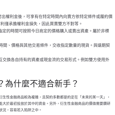
方付出權利金後，可享有在特定時間內向賣方依特定條件或履約價
權利僅承擔權利金損失，因此買賣雙方不對等。
未來指定的時間可按照今日商定的價格購入或賣出資產。屬於非標
定的時間、價格與其他交易條件，交收指定數量的現貨。與遠期契
相互交換各自持有的資產或現金流的交易形式。例如雙方使用外
？為什麼不適合新手？
衍生性金融商品較為複雜，且契約多數都是約定在「未來的某一天」，
能大於最初投放於其中的資金。另外，衍生性金融商品的價值需要鑽研
狀況，容易若入陷阱之中。