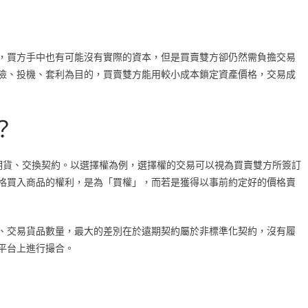
，買方手中也有可能沒有實際的資本，但是買賣雙方卻仍然需負擔交易
險、投機、套利為目的，買賣雙方能用較小成本鎖定資產價格，交易成
？
期貨、交換契約。以選擇權為例，選擇權的交易可以視為買賣雙方所簽訂
格買入商品的權利，是為「買權」，而若是獲得以事前約定好的價格賣
、交易貨品數量，最大的差別在於遠期契約屬於非標準化契約，沒有履
平台上進行撮合。