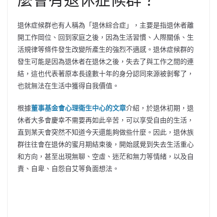
退休症候群也有人稱為「退休綜合症」，主要是指退休者離
開工作岡位、回到家庭之後，因為生活習慣、人際關係、生
活規律等條件發生改變所產生的強烈不適感。退休症候群的
發生可能是因為退休者在退休之後，失去了與工作之間的連
結，這也代表著原本長達數十年的身分認同來源被剝奪了，
也就無法在生活中獲得自我價值。
根據
董事基金會心理衛生中心的文章
介紹，於退休初期，退
休者大多會慶幸不需要再如此辛苦，可以享受自由的生活，
直到某天會突然不知道今天還能夠做些什麼。因此，退休族
群往往會在退休的蜜月期結束後，開始感覺到失去生活重心
和方向，甚至出現無聊、空虛、迷茫和無力等情緒，以及自
責、自卑、自怨自艾等負面想法。