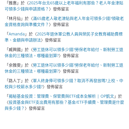
「
雅惠
」於〈
2025年台北65歲以上老年福利有那些？老人年金津貼
可領多少錢與申請資格？
〉發佈留言
「
林月仙
」於〈
滿65歲老人敬老津貼與老人年金可領多少錢?領敬老
金資格查詢與準備文件？
〉發佈留言
「
Amanda
」於〈
2025年退休軍公教人員與榮民子女教育補助費標
準、金額與申請辦法
〉發佈留言
「
臧興國
」於〈
勞工退休可以領多少錢?勞保老年給付、新制勞工退
休金的三種領法，哪種最划算?
〉發佈留言
「
余雅雯
」於〈
勞工退休可以領多少錢?勞保老年給付、新制勞工退
休金的三種領法，哪種最划算?
〉發佈留言
「
路人丁
」於〈
軍人終身俸可領多少錢？取消不再發放嗎?上校、中
校與少校薪水多少錢?
〉發佈留言
「
揭秘基金投資：管理費、保管費與ETF成本全解析 | OP凱文
」於
〈
投資基金與ETF支出費用有那些？基金/ETF手續費、管理費是什麼
與多少錢？
〉發佈留言