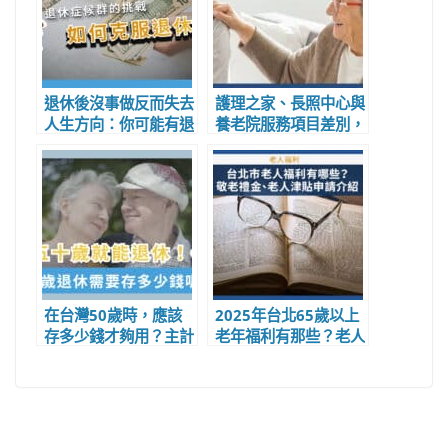
退休後沒事做反而失去
護理之家、長照中心與
人生方向：你可能有退
養老院服務項目差別，
休症候群的症狀了
2025年養老院收費標
準與住一個月要多少
錢?
在台灣50歲時，應該
2025年台北65歲以上
存多少錢才夠用？主計
老年福利有那些？老人
處算給你看，如果退休
年金津貼可領多少錢與
要準備多少錢呢？
申請資格？