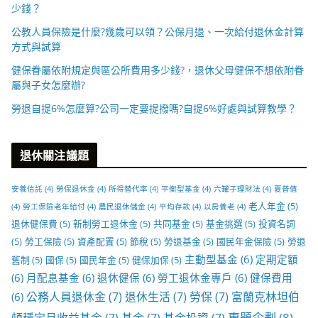
少錢？
公教人員保險是什麼?幾歲可以領？公保月退、一次給付退休金計算
方式與試算
健保眷屬依附規定與區公所費用多少錢?，退休父母健保不想依附眷
屬與子女怎麼辦?
勞退自提6%怎麼算?公司一定要提撥嗎?自提6%好處與試算教學？
退休關注議題
安養信託
(4)
勞保退休金
(4)
所得替代率
(4)
平衡型基金
(4)
六罐子理財法
(4)
夏普值
老人年金
(5)
(4)
勞工保險老年給付
(4)
農民退休儲金
(4)
平均存款
(4)
以房養老
(4)
退休健保費
(5)
新制勞工退休金
(5)
共同基金
(5)
基金挑選
(5)
投資名詞
(5)
勞工保險
(5)
資產配置
(5)
節稅
(5)
勞退基金
(5)
國民年金保險
(5)
勞退
主動型基金
(6)
定期定額
舊制
(5)
國保
(5)
國民年金
(5)
健保加保
(5)
(6)
月配息基金
(6)
退休健保
(6)
勞工退休金專戶
(6)
健保費用
公務人員退休金
(7)
退休生活
(7)
勞保
(7)
富蘭克林坦伯
(6)
專題企劃
(8)
頓穩定月收益基金
(7)
基金
(7)
基金投資
(7)