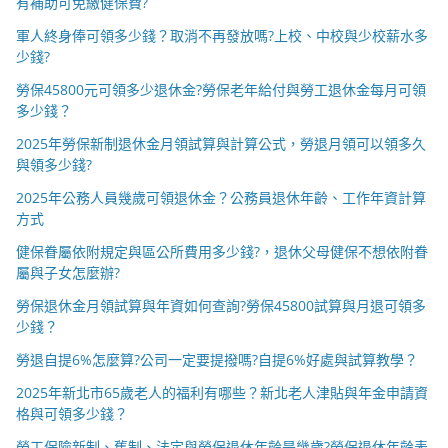
有補助可免繳健保費?
軍人終身俸可領多少錢？取消不再發放嗎?上校、中校與少校薪水多
少錢?
勞保45800元可領多少退休金?勞保老年給付與勞工退休金每月可領
多少錢？
2025年勞保新制退休金月領試算與計算公式，勞退月領可以領多久
與領多少錢?
2025年公務人員幾歲可領退休金？公務員退休年齡、工作年資計算
方式
健保眷屬依附規定與區公所費用多少錢?，退休父母健保不想依附眷
屬與子女怎麼辦?
勞保退休金月領試算與年資如何查詢?勞保45800試算與月退可領多
少錢？
勞退自提6%怎麼算?公司一定要提撥嗎?自提6%好處與試算教學？
2025年新北市65歲老人的福利有哪些？新北老人津貼與年金申請資
格與可領多少錢？
勞工保險新制、舊制、法定與勞保退休年齡是幾歲?勞保退休年齡表