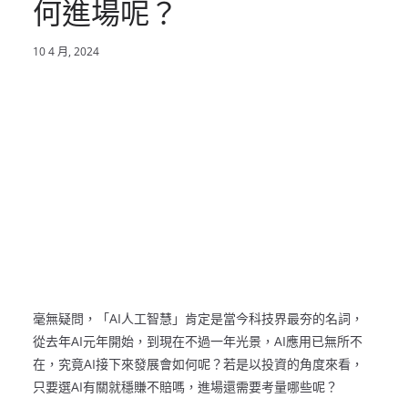
何進場呢？
10 4 月, 2024
毫無疑問，「AI人工智慧」肯定是當今科技界最夯的名詞，
從去年AI元年開始，到現在不過一年光景，AI應用已無所不
在，究竟AI接下來發展會如何呢？若是以投資的角度來看，
只要選AI有關就穩賺不賠嗎，進場還需要考量哪些呢？