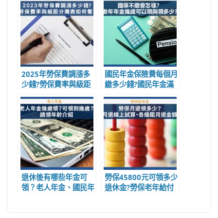
2025年勞保費調漲多
國民年金保險費每個月
少錢?勞保費率與級距
繳多少錢?國民年金滿
分攤表如何看?勞保欠
65歲可領多少錢試算
費與繳費查詢
退休後有哪些年金可
勞保45800元可領多少
領？老人年金、國民年
退休金?勞保老年給付
金、勞保老年給付幾歲
與勞工退休金每月可領
可以領?
多少錢？