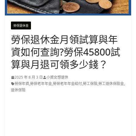
勞保退休金
勞保退休金月領試算與年
資如何查詢?勞保45800試
算與月退可領多少錢？
2025 年 8 月 3 日
小資女想退休
勞保年資
,
勞保老年年金
,
勞保老年年金給付
,
勞工保險
,
勞工退休保險金
,
退休保險