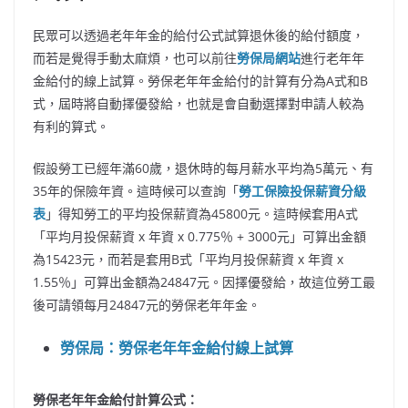
民眾可以透過老年年金的給付公式試算退休後的給付額度，
而若是覺得手動太麻煩，也可以前往
勞保局網站
進行老年年
金給付的線上試算。勞保老年年金給付的計算有分為A式和B
式，屆時將自動擇優發給，也就是會自動選擇對申請人較為
有利的算式。
假設勞工已經年滿60歲，退休時的每月薪水平均為5萬元、有
35年的保險年資。這時候可以查詢「
勞工保險投保薪資分級
表
」得知勞工的平均投保薪資為45800元。這時候套用A式
「平均月投保薪資 x 年資 x 0.775％ + 3000元」可算出金額
為15423元，而若是套用B式「平均月投保薪資 x 年資 x
1.55％」可算出金額為24847元。因擇優發給，故這位勞工最
後可請領每月24847元的勞保老年年金。
勞保局：勞保老年年金給付線上試算
勞保老年年金給付計算公式：