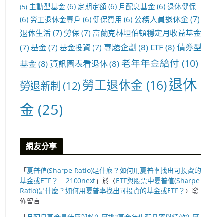
主動型基金
(6)
定期定額
(6)
月配息基金
(6)
退休健保
(5)
公務人員退休金
(7)
(6)
勞工退休金專戶
(6)
健保費用
(6)
退休生活
(7)
勞保
(7)
富蘭克林坦伯頓穩定月收益基金
專題企劃
(8)
ETF
(8)
債券型
(7)
基金
(7)
基金投資
(7)
老年年金給付
(10)
基金
(8)
資訊圖表看退休
(8)
退休
勞工退休金
(16)
勞退新制
(12)
金
(25)
網友分享
「
夏普值(Sharpe Ratio)是什麼？如何用夏普率找出可投資的
基金或ETF？ | 2100next
」於〈
ETF與股票中夏普值(Sharpe
Ratio)是什麼？如何用夏普率找出可投資的基金或ETF？
〉發
佈留言
「
月配息基金是什麼與該怎麼挑?基金年化配息率與績效怎麼