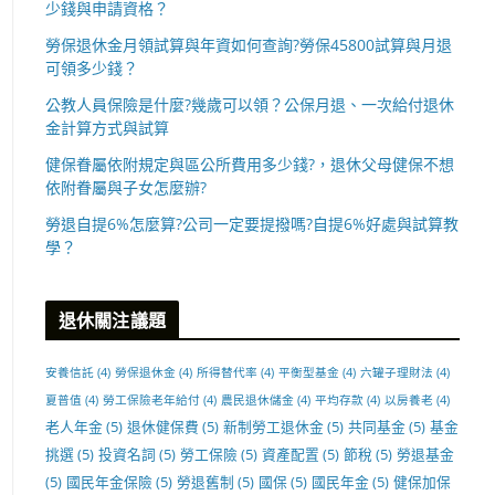
少錢與申請資格？
勞保退休金月領試算與年資如何查詢?勞保45800試算與月退
可領多少錢？
公教人員保險是什麼?幾歲可以領？公保月退、一次給付退休
金計算方式與試算
健保眷屬依附規定與區公所費用多少錢?，退休父母健保不想
依附眷屬與子女怎麼辦?
勞退自提6%怎麼算?公司一定要提撥嗎?自提6%好處與試算教
學？
退休關注議題
安養信託
(4)
勞保退休金
(4)
所得替代率
(4)
平衡型基金
(4)
六罐子理財法
(4)
夏普值
(4)
勞工保險老年給付
(4)
農民退休儲金
(4)
平均存款
(4)
以房養老
(4)
老人年金
(5)
退休健保費
(5)
新制勞工退休金
(5)
共同基金
(5)
基金
挑選
(5)
投資名詞
(5)
勞工保險
(5)
資產配置
(5)
節稅
(5)
勞退基金
(5)
國民年金保險
(5)
勞退舊制
(5)
國保
(5)
國民年金
(5)
健保加保