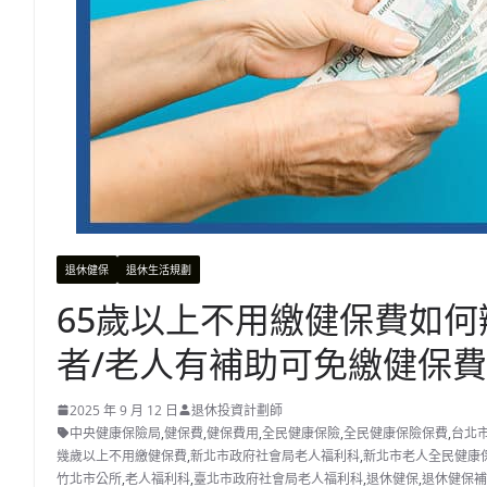
退休健保
退休生活規劃
65歲以上不用繳健保費如何
者/老人有補助可免繳健保費
2025 年 9 月 12 日
退休投資計劃師
中央健康保險局
,
健保費
,
健保費用
,
全民健康保險
,
全民健康保險保費
,
台北
幾歲以上不用繳健保費
,
新北市政府社會局老人福利科
,
新北市老人全民健康
竹北市公所
,
老人福利科
,
臺北市政府社會局老人福利科
,
退休健保
,
退休健保補