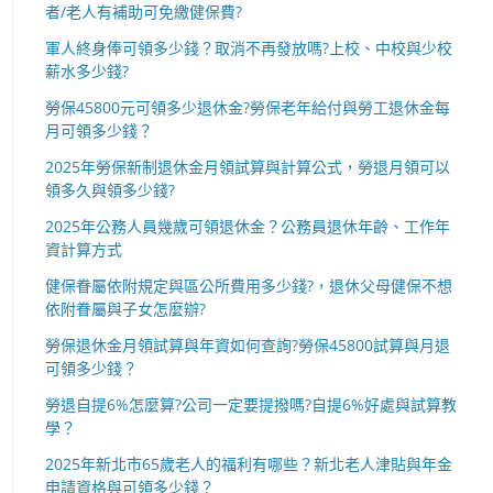
者/老人有補助可免繳健保費?
軍人終身俸可領多少錢？取消不再發放嗎?上校、中校與少校
薪水多少錢?
勞保45800元可領多少退休金?勞保老年給付與勞工退休金每
月可領多少錢？
2025年勞保新制退休金月領試算與計算公式，勞退月領可以
領多久與領多少錢?
2025年公務人員幾歲可領退休金？公務員退休年齡、工作年
資計算方式
健保眷屬依附規定與區公所費用多少錢?，退休父母健保不想
依附眷屬與子女怎麼辦?
勞保退休金月領試算與年資如何查詢?勞保45800試算與月退
可領多少錢？
勞退自提6%怎麼算?公司一定要提撥嗎?自提6%好處與試算教
學？
2025年新北市65歲老人的福利有哪些？新北老人津貼與年金
申請資格與可領多少錢？