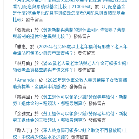
看?月配息與累積型基金比較 | 2100next
」於〈
月配息基金
是什麼?基金年化配息率與績效怎麼看?月配息與累積型基金
比較
〉發佈留言
「
張振豪
」於〈
勞退新制與舊制的退休金可同時領嗎？舊制
與新制的退休金差異與比較？
〉發佈留言
「
雅惠
」於〈
2025年台北65歲以上老年福利有那些？老人年
金津貼可領多少錢與申請資格？
〉發佈留言
「
林月仙
」於〈
滿65歲老人敬老津貼與老人年金可領多少錢?
領敬老金資格查詢與準備文件？
〉發佈留言
「
Amanda
」於〈
2025年退休軍公教人員與榮民子女教育補
助費標準、金額與申請辦法
〉發佈留言
「
臧興國
」於〈
勞工退休可以領多少錢?勞保老年給付、新制
勞工退休金的三種領法，哪種最划算?
〉發佈留言
「
余雅雯
」於〈
勞工退休可以領多少錢?勞保老年給付、新制
勞工退休金的三種領法，哪種最划算?
〉發佈留言
「
路人丁
」於〈
軍人終身俸可領多少錢？取消不再發放嗎?上
校、中校與少校薪水多少錢?
〉發佈留言