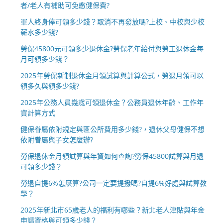
者/老人有補助可免繳健保費?
軍人終身俸可領多少錢？取消不再發放嗎?上校、中校與少校
薪水多少錢?
勞保45800元可領多少退休金?勞保老年給付與勞工退休金每
月可領多少錢？
2025年勞保新制退休金月領試算與計算公式，勞退月領可以
領多久與領多少錢?
2025年公務人員幾歲可領退休金？公務員退休年齡、工作年
資計算方式
健保眷屬依附規定與區公所費用多少錢?，退休父母健保不想
依附眷屬與子女怎麼辦?
勞保退休金月領試算與年資如何查詢?勞保45800試算與月退
可領多少錢？
勞退自提6%怎麼算?公司一定要提撥嗎?自提6%好處與試算教
學？
2025年新北市65歲老人的福利有哪些？新北老人津貼與年金
申請資格與可領多少錢？