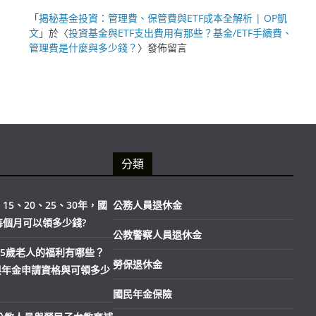
「
揭秘基金投資：管理費、保管費與ETF成本全解析 | OP凱
文
」於〈
投資基金與ETF支出費用有那些？基金/ETF手續費、
管理費是什麼與多少錢？
〉發佈留言
分類
15、20、25、30年，國
公務人員退休金
每個月可以領多少錢?
公教警察人員退休金
市65歲老人的福利有哪些？
勞保退休金
與年金申請資格與可領多少
國民年金保險