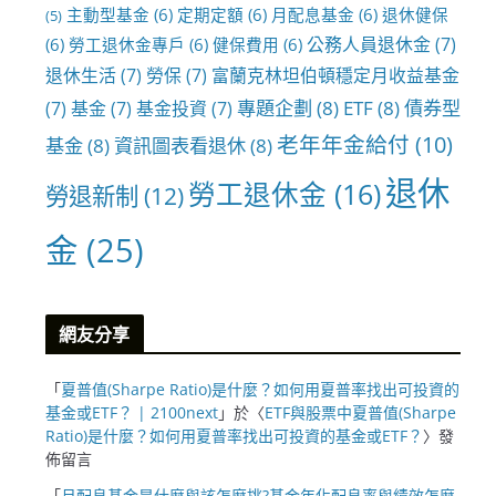
主動型基金
(6)
定期定額
(6)
月配息基金
(6)
退休健保
(5)
公務人員退休金
(7)
(6)
勞工退休金專戶
(6)
健保費用
(6)
退休生活
(7)
勞保
(7)
富蘭克林坦伯頓穩定月收益基金
專題企劃
(8)
ETF
(8)
債券型
(7)
基金
(7)
基金投資
(7)
老年年金給付
(10)
基金
(8)
資訊圖表看退休
(8)
退休
勞工退休金
(16)
勞退新制
(12)
金
(25)
網友分享
「
夏普值(Sharpe Ratio)是什麼？如何用夏普率找出可投資的
基金或ETF？ | 2100next
」於〈
ETF與股票中夏普值(Sharpe
Ratio)是什麼？如何用夏普率找出可投資的基金或ETF？
〉發
佈留言
「
月配息基金是什麼與該怎麼挑?基金年化配息率與績效怎麼