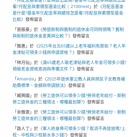
看?月配息與累積型基金比較 | 2100next
」於〈
月配息基金
是什麼?基金年化配息率與績效怎麼看?月配息與累積型基金
比較
〉發佈留言
「
張振豪
」於〈
勞退新制與舊制的退休金可同時領嗎？舊制
與新制的退休金差異與比較？
〉發佈留言
「
雅惠
」於〈
2025年台北65歲以上老年福利有那些？老人年
金津貼可領多少錢與申請資格？
〉發佈留言
「
林月仙
」於〈
滿65歲老人敬老津貼與老人年金可領多少錢?
領敬老金資格查詢與準備文件？
〉發佈留言
「
Amanda
」於〈
2025年退休軍公教人員與榮民子女教育補
助費標準、金額與申請辦法
〉發佈留言
「
臧興國
」於〈
勞工退休可以領多少錢?勞保老年給付、新制
勞工退休金的三種領法，哪種最划算?
〉發佈留言
「
余雅雯
」於〈
勞工退休可以領多少錢?勞保老年給付、新制
勞工退休金的三種領法，哪種最划算?
〉發佈留言
「
路人丁
」於〈
軍人終身俸可領多少錢？取消不再發放嗎?上
校、中校與少校薪水多少錢?
〉發佈留言