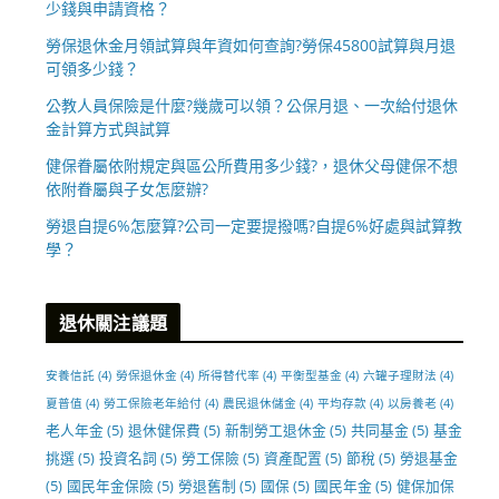
少錢與申請資格？
勞保退休金月領試算與年資如何查詢?勞保45800試算與月退
可領多少錢？
公教人員保險是什麼?幾歲可以領？公保月退、一次給付退休
金計算方式與試算
健保眷屬依附規定與區公所費用多少錢?，退休父母健保不想
依附眷屬與子女怎麼辦?
勞退自提6%怎麼算?公司一定要提撥嗎?自提6%好處與試算教
學？
退休關注議題
安養信託
(4)
勞保退休金
(4)
所得替代率
(4)
平衡型基金
(4)
六罐子理財法
(4)
夏普值
(4)
勞工保險老年給付
(4)
農民退休儲金
(4)
平均存款
(4)
以房養老
(4)
老人年金
(5)
退休健保費
(5)
新制勞工退休金
(5)
共同基金
(5)
基金
挑選
(5)
投資名詞
(5)
勞工保險
(5)
資產配置
(5)
節稅
(5)
勞退基金
(5)
國民年金保險
(5)
勞退舊制
(5)
國保
(5)
國民年金
(5)
健保加保