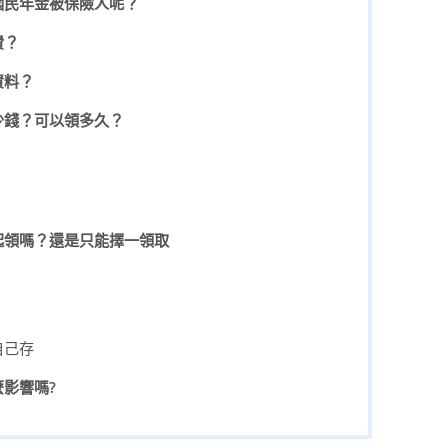
國民年金被保險人呢？
費？
資料？
少錢？可以領多久？
起領嗎？還是只能擇一領取
自己存
影響嗎?