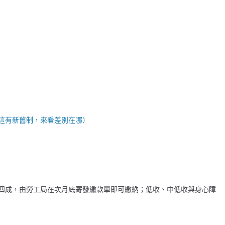
這有新舊制，來看差別在哪）
四成，由勞工局在次月底寄發繳款單即可繳納；低收、中低收與身心障