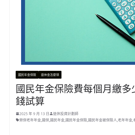
國民年金保險
退休金怎麼領
國民年金保險費每個月繳多少
錢試算
2025 年 9 月 13 日
退休投資計劃師
勞保老年年金
,
國保
,
國民年金
,
國民年金保險
,
國民年金被保險人
,
老年年金
,