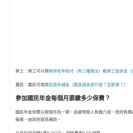
勞工：勞工可以領
勞保老年給付（有三種領法）
和
勞工退休金（
農民：農民可領
農民退休儲金（農退儲金是什麼？怎麼領？）
參加國民年金每個月要繳多少保費？
國民年金保費以兩個月為一期，由被保險人負擔六成，政府負擔
礙者，由政府提高補助。
以月投保金額1萬8,282元、保險費率9.5%試算