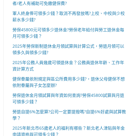
者/老人有補助可免繳健保費?
軍人終身俸可領多少錢？取消不再發放嗎?上校、中校與少校
薪水多少錢?
勞保45800元可領多少退休金?勞保老年給付與勞工退休金每
月可領多少錢？
2025年勞保新制退休金月領試算與計算公式，勞退月領可以
領多久與領多少錢?
2025年公務人員幾歲可領退休金？公務員退休年齡、工作年
資計算方式
健保眷屬依附規定與區公所費用多少錢?，退休父母健保不想
依附眷屬與子女怎麼辦?
勞保退休金月領試算與年資如何查詢?勞保45800試算與月退
可領多少錢？
勞退自提6%怎麼算?公司一定要提撥嗎?自提6%好處與試算教
學？
2025年新北市65歲老人的福利有哪些？新北老人津貼與年金
申請資格與可領多少錢？