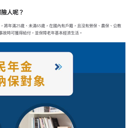
保險人呢？
辦，將年滿25歲、未滿65歲，在國內有戶籍，且沒有勞保、農保、公教
事故時可獲得給付，並保障老年基本經濟生活。