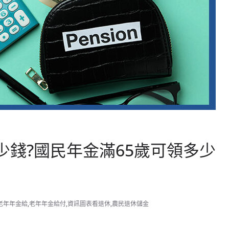
錢?國民年金滿65歲可領多少
老年年金給
,
老年年金給付
,
資訊圖表看退休
,
農民退休儲金