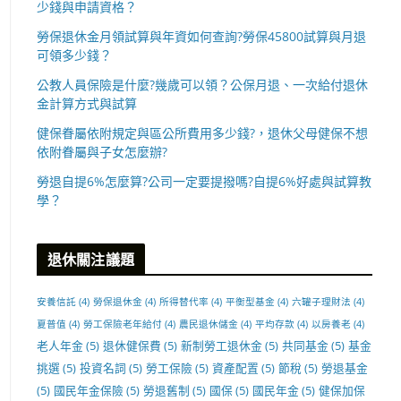
少錢與申請資格？
勞保退休金月領試算與年資如何查詢?勞保45800試算與月退
可領多少錢？
公教人員保險是什麼?幾歲可以領？公保月退、一次給付退休
金計算方式與試算
健保眷屬依附規定與區公所費用多少錢?，退休父母健保不想
依附眷屬與子女怎麼辦?
勞退自提6%怎麼算?公司一定要提撥嗎?自提6%好處與試算教
學？
退休關注議題
安養信託
(4)
勞保退休金
(4)
所得替代率
(4)
平衡型基金
(4)
六罐子理財法
(4)
夏普值
(4)
勞工保險老年給付
(4)
農民退休儲金
(4)
平均存款
(4)
以房養老
(4)
老人年金
(5)
退休健保費
(5)
新制勞工退休金
(5)
共同基金
(5)
基金
挑選
(5)
投資名詞
(5)
勞工保險
(5)
資產配置
(5)
節稅
(5)
勞退基金
(5)
國民年金保險
(5)
勞退舊制
(5)
國保
(5)
國民年金
(5)
健保加保