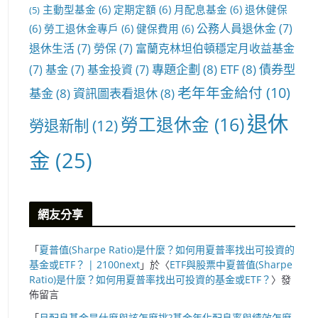
主動型基金
(6)
定期定額
(6)
月配息基金
(6)
退休健保
(5)
公務人員退休金
(7)
(6)
勞工退休金專戶
(6)
健保費用
(6)
退休生活
(7)
勞保
(7)
富蘭克林坦伯頓穩定月收益基金
專題企劃
(8)
ETF
(8)
債券型
(7)
基金
(7)
基金投資
(7)
老年年金給付
(10)
基金
(8)
資訊圖表看退休
(8)
退休
勞工退休金
(16)
勞退新制
(12)
金
(25)
網友分享
「
夏普值(Sharpe Ratio)是什麼？如何用夏普率找出可投資的
基金或ETF？ | 2100next
」於〈
ETF與股票中夏普值(Sharpe
Ratio)是什麼？如何用夏普率找出可投資的基金或ETF？
〉發
佈留言
「
月配息基金是什麼與該怎麼挑?基金年化配息率與績效怎麼