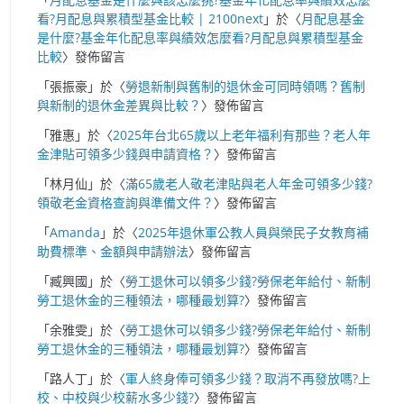
看?月配息與累積型基金比較 | 2100next
」於〈
月配息基金
是什麼?基金年化配息率與績效怎麼看?月配息與累積型基金
比較
〉發佈留言
「
張振豪
」於〈
勞退新制與舊制的退休金可同時領嗎？舊制
與新制的退休金差異與比較？
〉發佈留言
「
雅惠
」於〈
2025年台北65歲以上老年福利有那些？老人年
金津貼可領多少錢與申請資格？
〉發佈留言
「
林月仙
」於〈
滿65歲老人敬老津貼與老人年金可領多少錢?
領敬老金資格查詢與準備文件？
〉發佈留言
「
Amanda
」於〈
2025年退休軍公教人員與榮民子女教育補
助費標準、金額與申請辦法
〉發佈留言
「
臧興國
」於〈
勞工退休可以領多少錢?勞保老年給付、新制
勞工退休金的三種領法，哪種最划算?
〉發佈留言
「
余雅雯
」於〈
勞工退休可以領多少錢?勞保老年給付、新制
勞工退休金的三種領法，哪種最划算?
〉發佈留言
「
路人丁
」於〈
軍人終身俸可領多少錢？取消不再發放嗎?上
校、中校與少校薪水多少錢?
〉發佈留言