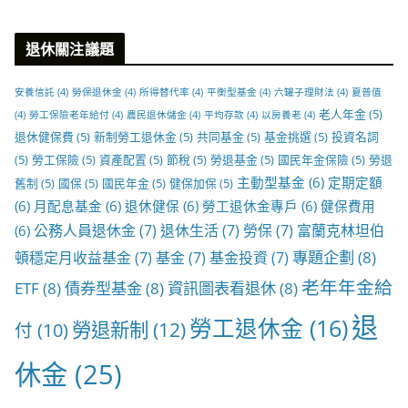
退休關注議題
安養信託
(4)
勞保退休金
(4)
所得替代率
(4)
平衡型基金
(4)
六罐子理財法
(4)
夏普值
老人年金
(5)
(4)
勞工保險老年給付
(4)
農民退休儲金
(4)
平均存款
(4)
以房養老
(4)
退休健保費
(5)
新制勞工退休金
(5)
共同基金
(5)
基金挑選
(5)
投資名詞
(5)
勞工保險
(5)
資產配置
(5)
節稅
(5)
勞退基金
(5)
國民年金保險
(5)
勞退
主動型基金
(6)
定期定額
舊制
(5)
國保
(5)
國民年金
(5)
健保加保
(5)
(6)
月配息基金
(6)
退休健保
(6)
勞工退休金專戶
(6)
健保費用
公務人員退休金
(7)
退休生活
(7)
勞保
(7)
富蘭克林坦伯
(6)
專題企劃
(8)
頓穩定月收益基金
(7)
基金
(7)
基金投資
(7)
老年年金給
ETF
(8)
債券型基金
(8)
資訊圖表看退休
(8)
退
勞工退休金
(16)
勞退新制
(12)
付
(10)
休金
(25)