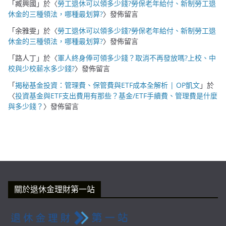
「
臧興國
」於〈
勞工退休可以領多少錢?勞保老年給付、新制勞工退
休金的三種領法，哪種最划算?
〉發佈留言
「
余雅雯
」於〈
勞工退休可以領多少錢?勞保老年給付、新制勞工退
休金的三種領法，哪種最划算?
〉發佈留言
「
路人丁
」於〈
軍人終身俸可領多少錢？取消不再發放嗎?上校、中
校與少校薪水多少錢?
〉發佈留言
「
揭秘基金投資：管理費、保管費與ETF成本全解析 | OP凱文
」於
〈
投資基金與ETF支出費用有那些？基金/ETF手續費、管理費是什麼
與多少錢？
〉發佈留言
關於退休金理財第一站