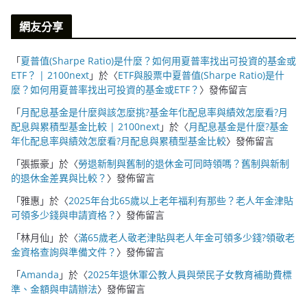
網友分享
「
夏普值(Sharpe Ratio)是什麼？如何用夏普率找出可投資的基金或
ETF？ | 2100next
」於〈
ETF與股票中夏普值(Sharpe Ratio)是什
麼？如何用夏普率找出可投資的基金或ETF？
〉發佈留言
「
月配息基金是什麼與該怎麼挑?基金年化配息率與績效怎麼看?月
配息與累積型基金比較 | 2100next
」於〈
月配息基金是什麼?基金
年化配息率與績效怎麼看?月配息與累積型基金比較
〉發佈留言
「
張振豪
」於〈
勞退新制與舊制的退休金可同時領嗎？舊制與新制
的退休金差異與比較？
〉發佈留言
「
雅惠
」於〈
2025年台北65歲以上老年福利有那些？老人年金津貼
可領多少錢與申請資格？
〉發佈留言
「
林月仙
」於〈
滿65歲老人敬老津貼與老人年金可領多少錢?領敬老
金資格查詢與準備文件？
〉發佈留言
「
Amanda
」於〈
2025年退休軍公教人員與榮民子女教育補助費標
準、金額與申請辦法
〉發佈留言