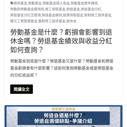
勞保基金
,
勞動基金
,
勞動基金個人收益
,
勞動基金歷年績效
,
勞動部勞動基金運用局
,
勞工保險基金
,
勞退基金
,
勞退基金分紅
,
勞退基金分紅怎麼領
,
勞退基金績效
,
就業保險基金
,
新制勞工退休基金
,
積欠工資墊償基金
,
舊制勞工退休基金
,
退休金
勞動基金是什麼？虧損會影響到退
休金嗎？勞退基金績效與收益分紅
如何查詢？
勞動基金到底是什麼？勞退基金又是什麼？勞動基金和勞退
基金虧損會有什麼影響？該如何查詢勞動基金或是勞退基金
的分紅收益呢？
閱讀全文