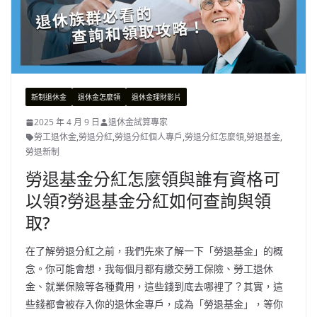
新制退休金
退休金怎麼領
退休金理財影片
2025 年 4 月 9 日
退休金試算專家
勞工退休金
,
勞退分紅
,
勞退分紅個人專戶
,
勞退分紅怎麼領
,
勞退基金
,
勞退新制
勞退基金分紅怎麼領與誰有資格可
以領?勞退基金分紅如何查詢與領
取?
在了解勞退分紅之前，我們先來了解一下「勞退基金」的概
念。你可能會想，我每個月都有繳交勞工保險、勞工退休
金、就業保險等各種費用，這些錢到底去哪裡了？其實，這
些錢都會被存入你的退休金專戶，成為「勞退基金」，等你