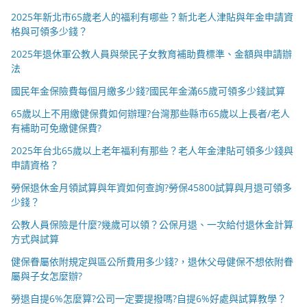
2025年新北市65歲老人的福利有哪些？新北老人津貼與年金申請資
格與可領多少錢？
2025年退休軍公教人員與榮民子女教育補助費標準、金額與申請辦
法
國民年金保險費每個月繳多少錢?國民年金滿65歲可領多少錢試算
65歲以上不用繳健保費如何辦理?台灣那些縣市65歲以上長者/老人
有補助可免繳健保費?
2025年台北65歲以上老年福利有那些？老人年金津貼可領多少錢與
申請資格？
勞保退休金月領試算與年資如何查詢?勞保45800試算與月退可領多
少錢？
公教人員保險是什麼?幾歲可以領？公保月退、一次給付退休金計算
方式與試算
健保眷屬依附規定與區公所費用多少錢?，退休父母健保不想依附眷
屬與子女怎麼辦?
勞退自提6%怎麼算?公司一定要提撥嗎?自提6%好處與試算教學？