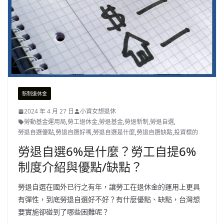
新制退休金
2024 年 4 月 27 日
小資女想退休
勞動基金運用局
,
勞工退休金
,
勞退基金
,
勞退新制
,
勞退自選
,
勞退自選優點
,
勞退自選好嗎
,
勞退自選是什麼
,
勞退自選缺點
,
投資標的
勞退自選6%是什麼？勞工自提6%
制度介紹與優點/缺點？
勞退自選在國外已行之有年，讓勞工在退休金的運用上更具
有彈性，到底勞退自選好不好？有什麼優點、缺點，台灣想
要實施卻碰到了哪些困難呢？