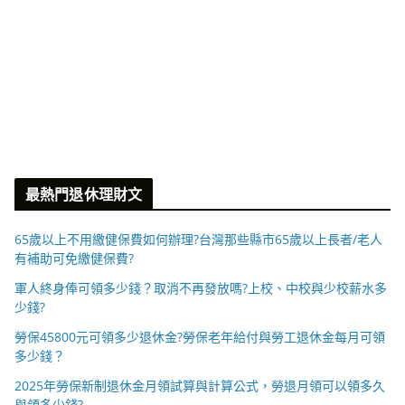
最熱門退休理財文
65歲以上不用繳健保費如何辦理?台灣那些縣市65歲以上長者/老人
有補助可免繳健保費?
軍人終身俸可領多少錢？取消不再發放嗎?上校、中校與少校薪水多
少錢?
勞保45800元可領多少退休金?勞保老年給付與勞工退休金每月可領
多少錢？
2025年勞保新制退休金月領試算與計算公式，勞退月領可以領多久
與領多少錢?