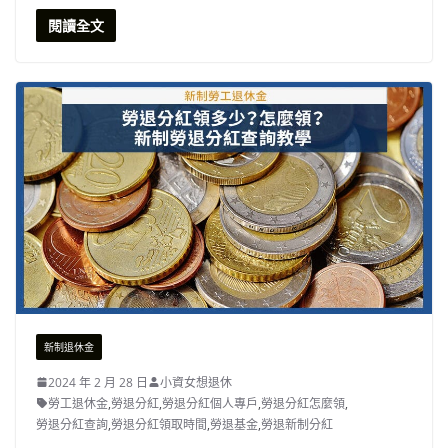
閱讀全文
新制退休金
2024 年 2 月 28 日
小資女想退休
勞工退休金
,
勞退分紅
,
勞退分紅個人專戶
,
勞退分紅怎麼領
,
勞退分紅查詢
,
勞退分紅領取時間
,
勞退基金
,
勞退新制分紅