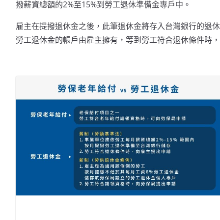
撥薪資總額的2%至15%到勞工退休準備金專戶中。
雇主在提撥退休金之後，此筆退休金將存入台灣銀行的退休
勞工退休金的帳戶由雇主擁有，等到勞工符合退休條件時，