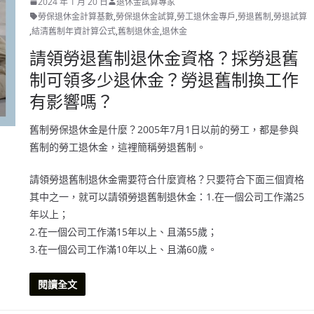
2024 年 1 月 20 日
退休金試算專家
勞保退休金計算基數
,
勞保退休金試算
,
勞工退休金專戶
,
勞退舊制
,
勞退試算
,
結清舊制年資計算公式
,
舊制退休金
,
退休金
請領勞退舊制退休金資格？採勞退舊
制可領多少退休金？勞退舊制換工作
有影響嗎？
舊制勞保退休金是什麼？2005年7月1日以前的勞工，都是參與
舊制的勞工退休金，這裡簡稱勞退舊制。
請領勞退舊制退休金需要符合什麼資格？只要符合下面三個資格
其中之一，就可以請領勞退舊制退休金：1.在一個公司工作滿25
年以上；
2.在一個公司工作滿15年以上、且滿55歲；
3.在一個公司工作滿10年以上、且滿60歲。
閱讀全文