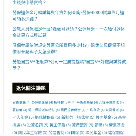
少錢與申請資格？
勞保退休金月領試算與年資如何查詢?勞保45800試算與月退
可領多少錢？
公教人員保險是什麼?幾歲可以領？公保月退、一次給付退休
金計算方式與試算
健保眷屬依附規定與區公所費用多少錢?，退休父母健保不想
依附眷屬與子女怎麼辦?
勞退自提6%怎麼算?公司一定要提撥嗎?自提6%好處與試算教
學？
退休關注議題
安養信託
(4)
勞保退休金
(4)
所得替代率
(4)
平衡型基金
(4)
六罐子理財法
(4)
夏普值
(4)
勞工保險老年給付
(4)
農民退休儲金
(4)
平均存款
(4)
以房養老
(4)
老人年金
(5)
退休健保費
(5)
新制勞工退休金
(5)
共同基金
(5)
基金
挑選
(5)
投資名詞
(5)
勞工保險
(5)
資產配置
(5)
節稅
(5)
勞退基金
(5)
國民年金保險
(5)
勞退舊制
(5)
國保
(5)
國民年金
(5)
健保加保