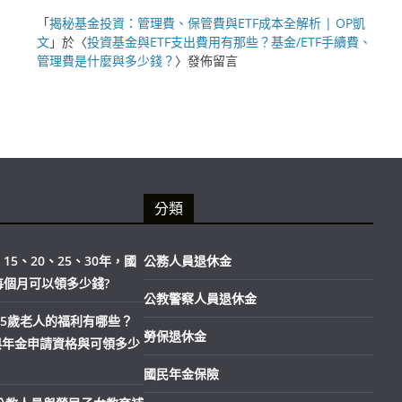
「
揭秘基金投資：管理費、保管費與ETF成本全解析 | OP凱
文
」於〈
投資基金與ETF支出費用有那些？基金/ETF手續費、
管理費是什麼與多少錢？
〉發佈留言
分類
15、20、25、30年，國
公務人員退休金
每個月可以領多少錢?
公教警察人員退休金
市65歲老人的福利有哪些？
勞保退休金
與年金申請資格與可領多少
國民年金保險