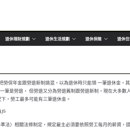
退休理財規劃
退休生活規劃
退休保險
退休住
常把勞保年金跟勞退新制搞混，以為退休時只能領 一筆退休金，其
一筆是勞退， 但勞退又分為勞退舊制跟勞退新制，現在大多數
況下，勞工最多可能有三筆退休金。
專戶
基準法〉相關法條制定，規定雇主必須要依照勞工每月的薪資，