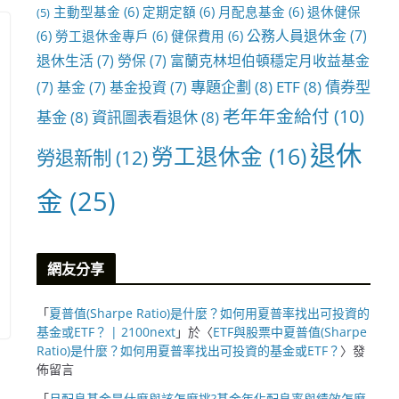
主動型基金
(6)
定期定額
(6)
月配息基金
(6)
退休健保
(5)
公務人員退休金
(7)
(6)
勞工退休金專戶
(6)
健保費用
(6)
退休生活
(7)
勞保
(7)
富蘭克林坦伯頓穩定月收益基金
專題企劃
(8)
ETF
(8)
債券型
(7)
基金
(7)
基金投資
(7)
老年年金給付
(10)
基金
(8)
資訊圖表看退休
(8)
退休
勞工退休金
(16)
勞退新制
(12)
金
(25)
網友分享
「
夏普值(Sharpe Ratio)是什麼？如何用夏普率找出可投資的
基金或ETF？ | 2100next
」於〈
ETF與股票中夏普值(Sharpe
Ratio)是什麼？如何用夏普率找出可投資的基金或ETF？
〉發
佈留言
「
月配息基金是什麼與該怎麼挑?基金年化配息率與績效怎麼