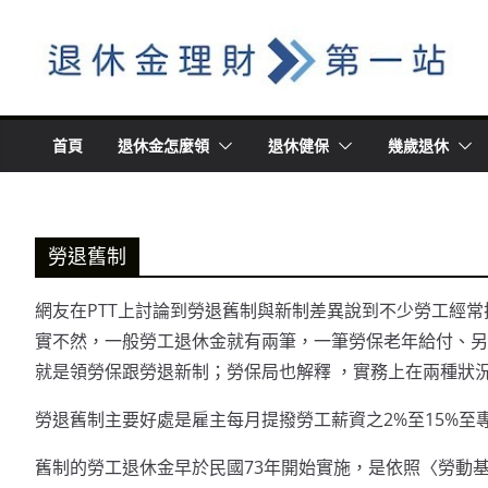
Skip
to
content
首頁
退休金怎麼領
退休健保
幾歲退休
勞退舊制
網友在PTT上討論到勞退舊制與新制差異說到不少勞工經
實不然，一般勞工退休金就有兩筆，一筆勞保老年給付、另
就是領勞保跟勞退新制；勞保局也解釋 ，實務上在兩種狀
勞退舊制主要好處是雇主每月提撥勞工薪資之2%至15%至
舊制的勞工退休金早於民國73年開始實施，是依照〈勞動