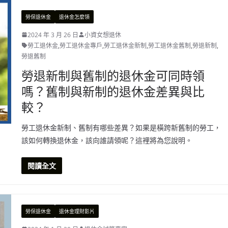
勞保退休金
退休金怎麼領
2024 年 3 月 26 日
小資女想退休
勞工退休金
,
勞工退休金專戶
,
勞工退休金新制
,
勞工退休金舊制
,
勞退新制
,
勞退舊制
勞退新制與舊制的退休金可同時領
嗎？舊制與新制的退休金差異與比
較？
勞工退休金新制、舊制有哪些差異？如果是橫跨新舊制的勞工，
該如何轉換退休金，該向誰請領呢？這裡將為您說明。
閱讀全文
勞保退休金
退休金理財影片