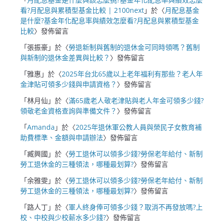
看?月配息與累積型基金比較 | 2100next
」於〈
月配息基金
是什麼?基金年化配息率與績效怎麼看?月配息與累積型基金
比較
〉發佈留言
「
張振豪
」於〈
勞退新制與舊制的退休金可同時領嗎？舊制
與新制的退休金差異與比較？
〉發佈留言
「
雅惠
」於〈
2025年台北65歲以上老年福利有那些？老人年
金津貼可領多少錢與申請資格？
〉發佈留言
「
林月仙
」於〈
滿65歲老人敬老津貼與老人年金可領多少錢?
領敬老金資格查詢與準備文件？
〉發佈留言
「
Amanda
」於〈
2025年退休軍公教人員與榮民子女教育補
助費標準、金額與申請辦法
〉發佈留言
「
臧興國
」於〈
勞工退休可以領多少錢?勞保老年給付、新制
勞工退休金的三種領法，哪種最划算?
〉發佈留言
「
余雅雯
」於〈
勞工退休可以領多少錢?勞保老年給付、新制
勞工退休金的三種領法，哪種最划算?
〉發佈留言
「
路人丁
」於〈
軍人終身俸可領多少錢？取消不再發放嗎?上
校、中校與少校薪水多少錢?
〉發佈留言