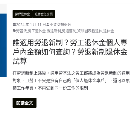
勞保退休金
退休金怎麼領
2024 年 1 月 11 日
小資女想退休
勞基法
,
勞工退休金
,
勞退新制
,
勞退舊制
,
資訊圖表看退休
,
退休金
誰適用勞退新制？勞工退休金個人專
戶內金額如何查詢？勞退新制退休金
試算
在勞退新制上路後，適用勞基法之勞工都將成為勞退新制的適用
對象，且勞工不只是擁有自己的「個人退休金專戶」，還可以累
積工作年資，不再受到同一份工作的限制
閱讀全文