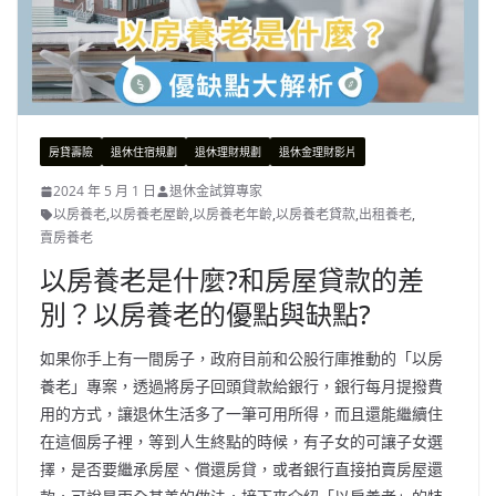
房貸壽險
退休住宿規劃
退休理財規劃
退休金理財影片
2024 年 5 月 1 日
退休金試算專家
以房養老
,
以房養老屋齡
,
以房養老年齡
,
以房養老貸款
,
出租養老
,
賣房養老
以房養老是什麼?和房屋貸款的差
別？以房養老的優點與缺點?
如果你手上有一間房子，政府目前和公股行庫推動的「以房
養老」專案，透過將房子回頭貸款給銀行，銀行每月提撥費
用的方式，讓退休生活多了一筆可用所得，而且還能繼續住
在這個房子裡，等到人生終點的時候，有子女的可讓子女選
擇，是否要繼承房屋、償還房貸，或者銀行直接拍賣房屋還