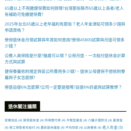
65歲以上不用繳健保費如何辦理?台灣那些縣市65歲以上長者/老人
有補助可免繳健保費?
2025年台北65歲以上老年福利有那些？老人年金津貼可領多少錢與
申請資格？
勞保退休金月領試算與年資如何查詢?勞保45800試算與月退可領多
少錢？
公教人員保險是什麼?幾歲可以領？公保月退、一次給付退休金計算
方式與試算
健保眷屬依附規定與區公所費用多少錢?，退休父母健保不想依附眷
屬與子女怎麼辦?
勞退自提6%怎麼算?公司一定要提撥嗎?自提6%好處與試算教學？
退休關注議題
安養信託
(4)
勞保退休金
(4)
所得替代率
(4)
平衡型基金
(4)
六罐子理財法
(4)
夏普值
老人年金
(5)
(4)
勞工保險老年給付
(4)
農民退休儲金
(4)
平均存款
(4)
以房養老
(4)