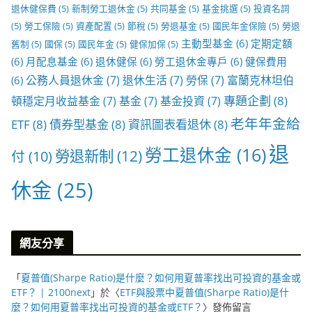
退休健保費
(5)
新制勞工退休金
(5)
共同基金
(5)
基金挑選
(5)
投資名詞
(5)
勞工保險
(5)
資產配置
(5)
節稅
(5)
勞退基金
(5)
國民年金保險
(5)
勞退
主動型基金
(6)
定期定額
舊制
(5)
國保
(5)
國民年金
(5)
健保加保
(5)
(6)
月配息基金
(6)
退休健保
(6)
勞工退休金專戶
(6)
健保費用
公務人員退休金
(7)
退休生活
(7)
勞保
(7)
富蘭克林坦伯
(6)
專題企劃
(8)
頓穩定月收益基金
(7)
基金
(7)
基金投資
(7)
老年年金給
ETF
(8)
債券型基金
(8)
資訊圖表看退休
(8)
退
勞工退休金
(16)
勞退新制
(12)
付
(10)
休金
(25)
網友分享
「
夏普值(Sharpe Ratio)是什麼？如何用夏普率找出可投資的基金或
ETF？ | 2100next
」於〈
ETF與股票中夏普值(Sharpe Ratio)是什
麼？如何用夏普率找出可投資的基金或ETF？
〉發佈留言