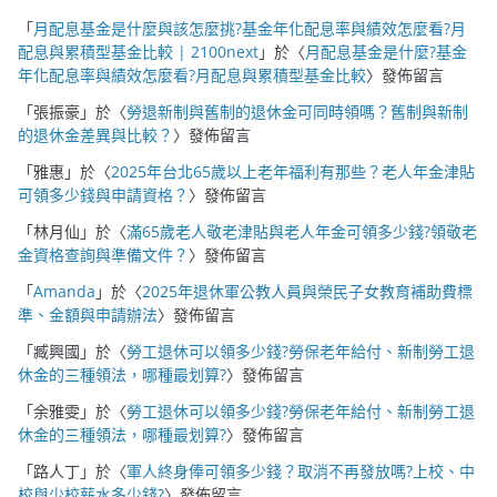
「
月配息基金是什麼與該怎麼挑?基金年化配息率與績效怎麼看?月
配息與累積型基金比較 | 2100next
」於〈
月配息基金是什麼?基金
年化配息率與績效怎麼看?月配息與累積型基金比較
〉發佈留言
「
張振豪
」於〈
勞退新制與舊制的退休金可同時領嗎？舊制與新制
的退休金差異與比較？
〉發佈留言
「
雅惠
」於〈
2025年台北65歲以上老年福利有那些？老人年金津貼
可領多少錢與申請資格？
〉發佈留言
「
林月仙
」於〈
滿65歲老人敬老津貼與老人年金可領多少錢?領敬老
金資格查詢與準備文件？
〉發佈留言
「
Amanda
」於〈
2025年退休軍公教人員與榮民子女教育補助費標
準、金額與申請辦法
〉發佈留言
「
臧興國
」於〈
勞工退休可以領多少錢?勞保老年給付、新制勞工退
休金的三種領法，哪種最划算?
〉發佈留言
「
余雅雯
」於〈
勞工退休可以領多少錢?勞保老年給付、新制勞工退
休金的三種領法，哪種最划算?
〉發佈留言
「
路人丁
」於〈
軍人終身俸可領多少錢？取消不再發放嗎?上校、中
校與少校薪水多少錢?
〉發佈留言