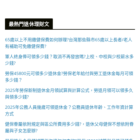
最熱門退休理財文
65歲以上不用繳健保費如何辦理?台灣那些縣市65歲以上長者/老人
有補助可免繳健保費?
軍人終身俸可領多少錢？取消不再發放嗎?上校、中校與少校薪水多
少錢?
勞保45800元可領多少退休金?勞保老年給付與勞工退休金每月可領
多少錢？
2025年勞保新制退休金月領試算與計算公式，勞退月領可以領多久
與領多少錢?
2025年公務人員幾歲可領退休金？公務員退休年齡、工作年資計算
方式
健保眷屬依附規定與區公所費用多少錢?，退休父母健保不想依附眷
屬與子女怎麼辦?