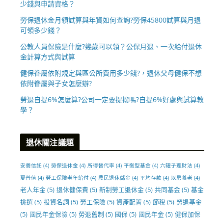
少錢與申請資格？
勞保退休金月領試算與年資如何查詢?勞保45800試算與月退
可領多少錢？
公教人員保險是什麼?幾歲可以領？公保月退、一次給付退休
金計算方式與試算
健保眷屬依附規定與區公所費用多少錢?，退休父母健保不想
依附眷屬與子女怎麼辦?
勞退自提6%怎麼算?公司一定要提撥嗎?自提6%好處與試算教
學？
退休關注議題
安養信託
(4)
勞保退休金
(4)
所得替代率
(4)
平衡型基金
(4)
六罐子理財法
(4)
夏普值
(4)
勞工保險老年給付
(4)
農民退休儲金
(4)
平均存款
(4)
以房養老
(4)
老人年金
(5)
退休健保費
(5)
新制勞工退休金
(5)
共同基金
(5)
基金
挑選
(5)
投資名詞
(5)
勞工保險
(5)
資產配置
(5)
節稅
(5)
勞退基金
(5)
國民年金保險
(5)
勞退舊制
(5)
國保
(5)
國民年金
(5)
健保加保