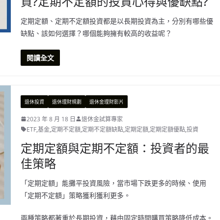
買?定期不定額的投資心得與優缺點?
定期定額、定期不定額投資都是以長期投資為主，分別有哪些優
缺點、該如何選擇？哪個能夠擁有較高的收益呢？
閱讀全文
退休投資
退休理財規劃
退休金理財影片
2023 年 8 月 18 日
退休金試算專家
ETF
,
基金
,
定期不定額
,
定期不定額缺點
,
定期定額
,
定期定額優點
,
投資
定期定額與定期不定額：投資者的最
佳策略
「定期定額」能攤平投資風險，當市場下跌更多的時候、使用
「定期不定額」策略獲利獲利更多。
兩種策略都著重於長期投資，藉由固定時間購買策略降低成本。