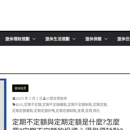
退休理財規劃
退休生活規劃
退休保險
退休住
退休投資
2025 年 5 月 2 日
小資女想退休
BUG
,
定期不定額
,
定期不定額優點
,
定期不定額缺點
,
定期定額
,
定期定額優點
,
定期定額好嗎
,
定期定額缺點
,
差異
,
投資
,
鈍化
定期不定額與定期定額是什麼?怎麼