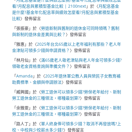
看?月配息與累積型基金比較 | 2100next
」於〈
月配息基金
是什麼?基金年化配息率與績效怎麼看?月配息與累積型基金
比較
〉發佈留言
「
張振豪
」於〈
勞退新制與舊制的退休金可同時領嗎？舊制
與新制的退休金差異與比較？
〉發佈留言
「
雅惠
」於〈
2025年台北65歲以上老年福利有那些？老人年
金津貼可領多少錢與申請資格？
〉發佈留言
「
林月仙
」於〈
滿65歲老人敬老津貼與老人年金可領多少錢?
領敬老金資格查詢與準備文件？
〉發佈留言
「
Amanda
」於〈
2025年退休軍公教人員與榮民子女教育補
助費標準、金額與申請辦法
〉發佈留言
「
臧興國
」於〈
勞工退休可以領多少錢?勞保老年給付、新制
勞工退休金的三種領法，哪種最划算?
〉發佈留言
「
余雅雯
」於〈
勞工退休可以領多少錢?勞保老年給付、新制
勞工退休金的三種領法，哪種最划算?
〉發佈留言
「
路人丁
」於〈
軍人終身俸可領多少錢？取消不再發放嗎?上
校、中校與少校薪水多少錢?
〉發佈留言