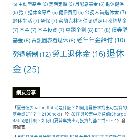
主動型基金
(6)
定期定額
(6)
月配息基金
(6)
退休健保
(5)
公務人員退休金
(7)
(6)
勞工退休金專戶
(6)
健保費用
(6)
退休生活
(7)
勞保
(7)
富蘭克林坦伯頓穩定月收益基金
專題企劃
(8)
ETF
(8)
債券型
(7)
基金
(7)
基金投資
(7)
老年年金給付
(10)
基金
(8)
資訊圖表看退休
(8)
退休
勞工退休金
(16)
勞退新制
(12)
金
(25)
網友分享
「
夏普值(Sharpe Ratio)是什麼？如何用夏普率找出可投資的
基金或ETF？ | 2100next
」於〈
ETF與股票中夏普值(Sharpe
Ratio)是什麼？如何用夏普率找出可投資的基金或ETF？
〉發
佈留言
「
月配息基金是什麼與該怎麼挑?基金年化配息率與績效怎麼