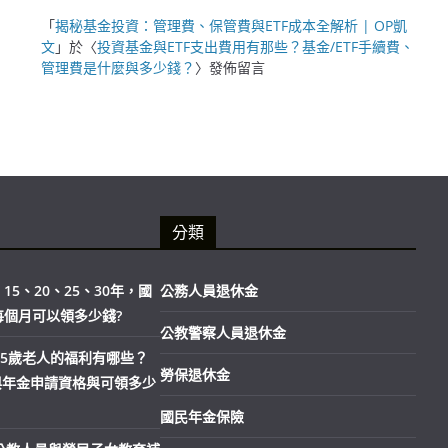
「
揭秘基金投資：管理費、保管費與ETF成本全解析 | OP凱
文
」於〈
投資基金與ETF支出費用有那些？基金/ETF手續費、
管理費是什麼與多少錢？
〉發佈留言
分類
15、20、25、30年，國
公務人員退休金
每個月可以領多少錢?
公教警察人員退休金
市65歲老人的福利有哪些？
勞保退休金
與年金申請資格與可領多少
國民年金保險