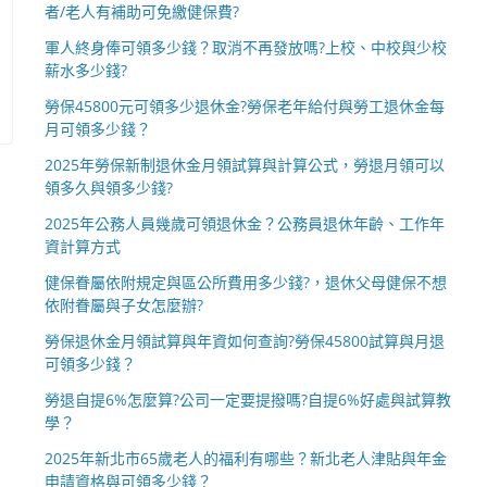
者/老人有補助可免繳健保費?
軍人終身俸可領多少錢？取消不再發放嗎?上校、中校與少校
薪水多少錢?
勞保45800元可領多少退休金?勞保老年給付與勞工退休金每
月可領多少錢？
2025年勞保新制退休金月領試算與計算公式，勞退月領可以
領多久與領多少錢?
2025年公務人員幾歲可領退休金？公務員退休年齡、工作年
資計算方式
健保眷屬依附規定與區公所費用多少錢?，退休父母健保不想
依附眷屬與子女怎麼辦?
勞保退休金月領試算與年資如何查詢?勞保45800試算與月退
可領多少錢？
勞退自提6%怎麼算?公司一定要提撥嗎?自提6%好處與試算教
學？
2025年新北市65歲老人的福利有哪些？新北老人津貼與年金
申請資格與可領多少錢？