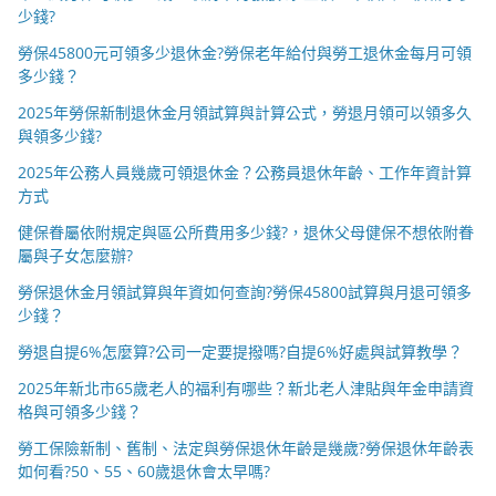
少錢?
勞保45800元可領多少退休金?勞保老年給付與勞工退休金每月可領
多少錢？
2025年勞保新制退休金月領試算與計算公式，勞退月領可以領多久
與領多少錢?
2025年公務人員幾歲可領退休金？公務員退休年齡、工作年資計算
方式
健保眷屬依附規定與區公所費用多少錢?，退休父母健保不想依附眷
屬與子女怎麼辦?
勞保退休金月領試算與年資如何查詢?勞保45800試算與月退可領多
少錢？
勞退自提6%怎麼算?公司一定要提撥嗎?自提6%好處與試算教學？
2025年新北市65歲老人的福利有哪些？新北老人津貼與年金申請資
格與可領多少錢？
勞工保險新制、舊制、法定與勞保退休年齡是幾歲?勞保退休年齡表
如何看?50、55、60歲退休會太早嗎?