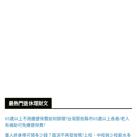
最熱門退休理財文
65歲以上不用繳健保費如何辦理?台灣那些縣市65歲以上長者/老人
有補助可免繳健保費?
軍人終身俸可領多少錢？取消不再發放嗎?上校、中校與少校薪水多