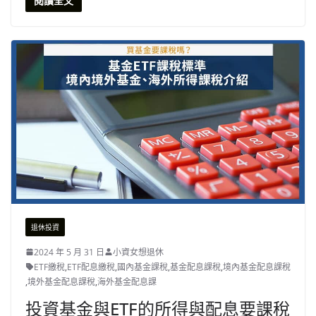
閱讀全文
退休投資
2024 年 5 月 31 日
小資女想退休
ETF繳稅
,
ETF配息繳稅
,
國內基金課稅
,
基金配息課稅
,
境內基金配息課稅
,
境外基金配息課稅
,
海外基金配息課
投資基金與ETF的所得與配息要課稅