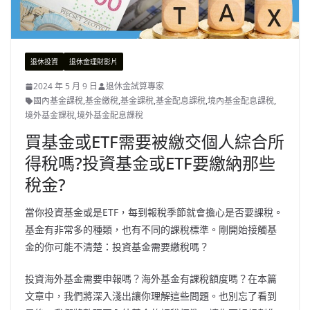
退休投資
退休金理財影片
2024 年 5 月 9 日
退休金試算專家
國內基金課稅
,
基金繳稅
,
基金課稅
,
基金配息課稅
,
境內基金配息課稅
,
境外基金課稅
,
境外基金配息課稅
買基金或ETF需要被繳交個人綜合所
得稅嗎?投資基金或ETF要繳納那些
稅金?
當你投資基金或是ETF，每到報稅季節就會擔心是否要課稅。
基金有非常多的種類，也有不同的課稅標準。剛開始接觸基
金的你可能不清楚：投資基金需要繳稅嗎？
投資海外基金需要申報嗎？海外基金有課稅額度嗎？在本篇
文章中，我們將深入淺出讓你理解這些問題。也別忘了看到