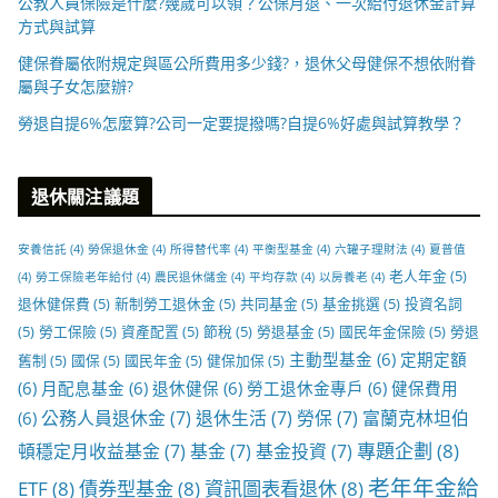
公教人員保險是什麼?幾歲可以領？公保月退、一次給付退休金計算
方式與試算
健保眷屬依附規定與區公所費用多少錢?，退休父母健保不想依附眷
屬與子女怎麼辦?
勞退自提6%怎麼算?公司一定要提撥嗎?自提6%好處與試算教學？
退休關注議題
安養信託
(4)
勞保退休金
(4)
所得替代率
(4)
平衡型基金
(4)
六罐子理財法
(4)
夏普值
老人年金
(5)
(4)
勞工保險老年給付
(4)
農民退休儲金
(4)
平均存款
(4)
以房養老
(4)
退休健保費
(5)
新制勞工退休金
(5)
共同基金
(5)
基金挑選
(5)
投資名詞
(5)
勞工保險
(5)
資產配置
(5)
節稅
(5)
勞退基金
(5)
國民年金保險
(5)
勞退
主動型基金
(6)
定期定額
舊制
(5)
國保
(5)
國民年金
(5)
健保加保
(5)
(6)
月配息基金
(6)
退休健保
(6)
勞工退休金專戶
(6)
健保費用
公務人員退休金
(7)
退休生活
(7)
勞保
(7)
富蘭克林坦伯
(6)
專題企劃
(8)
頓穩定月收益基金
(7)
基金
(7)
基金投資
(7)
老年年金給
ETF
(8)
債券型基金
(8)
資訊圖表看退休
(8)