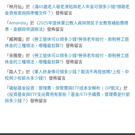
「
林月仙
」於〈
滿65歲老人敬老津貼與老人年金可領多少錢?領敬老
金資格查詢與準備文件？
〉發佈留言
「
Amanda
」於〈
2025年退休軍公教人員與榮民子女教育補助費標
準、金額與申請辦法
〉發佈留言
「
臧興國
」於〈
勞工退休可以領多少錢?勞保老年給付、新制勞工退
休金的三種領法，哪種最划算?
〉發佈留言
「
余雅雯
」於〈
勞工退休可以領多少錢?勞保老年給付、新制勞工退
休金的三種領法，哪種最划算?
〉發佈留言
「
路人丁
」於〈
軍人終身俸可領多少錢？取消不再發放嗎?上校、中
校與少校薪水多少錢?
〉發佈留言
「
揭秘基金投資：管理費、保管費與ETF成本全解析 | OP凱文
」於
〈
投資基金與ETF支出費用有那些？基金/ETF手續費、管理費是什麼
與多少錢？
〉發佈留言