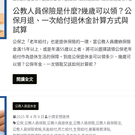
公教人員保險是什麼?幾歲可以領？公
保月退、一次給付退休金計算方式與
試算
公保之「老年給付」也是退休保險的一環，當公務人員繳納保險
金滿15年以上、或是年滿55歲以上者，將可以選擇請領公保老年
給付作為退休生活的保障。到底公保退休金可以領多少、幾歲可
以領？公保年金、一次領取又該如何計算呢？
閱讀全文
公務人員退休金
2025 年 4 月 9 日
小資女想退休
公保
,
公務人員保險
,
公務人員退休金
,
公教人員保險
,
公教人員保險法
,
公教人員保險資格
,
失能給付
,
死亡給付
,
生育給付
,
眷屬喪葬津貼
,