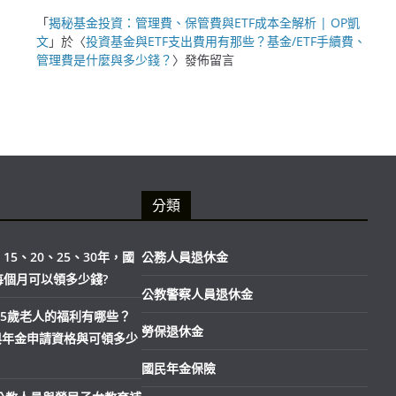
「
揭秘基金投資：管理費、保管費與ETF成本全解析 | OP凱
文
」於〈
投資基金與ETF支出費用有那些？基金/ETF手續費、
管理費是什麼與多少錢？
〉發佈留言
分類
15、20、25、30年，國
公務人員退休金
每個月可以領多少錢?
公教警察人員退休金
市65歲老人的福利有哪些？
勞保退休金
與年金申請資格與可領多少
國民年金保險