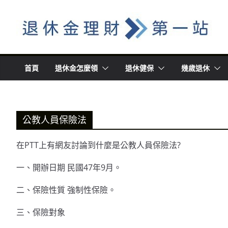
Skip
to
content
首頁
退休金怎麼領
退休健保
幾歲退休
公教人員保險法
在PTT上有網友討論到什麼是公教人員保險法?
一、開辦日期 民國47年9月。
二、保險性質 強制性保險。
三、保險對象