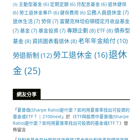
主動型基金
(6)
定期定額
(6)
月配息基金
(6)
退休健保
(5)
公務人員退休金
(7)
(6)
勞工退休金專戶
(6)
健保費用
(6)
退休生活
(7)
勞保
(7)
富蘭克林坦伯頓穩定月收益基金
專題企劃
(8)
ETF
(8)
債券型
(7)
基金
(7)
基金投資
(7)
老年年金給付
(10)
基金
(8)
資訊圖表看退休
(8)
退休
勞工退休金
(16)
勞退新制
(12)
金
(25)
網友分享
「
夏普值(Sharpe Ratio)是什麼？如何用夏普率找出可投資的
基金或ETF？ | 2100next
」於〈
ETF與股票中夏普值(Sharpe
Ratio)是什麼？如何用夏普率找出可投資的基金或ETF？
〉發
佈留言
「
月配息基金是什麼與該怎麼挑?基金年化配息率與績效怎麼