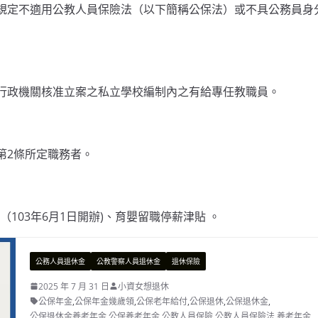
律規定不適用公教人員保險法（以下簡稱公保法）或不具公務員身
育行政機關核准立案之私立學校編制內之有給專任教職員。
第2條所定職務者。
03年6月1日開辦)、育嬰留職停薪津貼 。
公務人員退休金
公教警察人員退休金
退休保險
2025 年 7 月 31 日
小資女想退休
公保年金
,
公保年金幾歲領
,
公保老年給付
,
公保退休
,
公保退休金
,
公保退休金養老年金
,
公保養老年金
,
公教人員保險
,
公教人員保險法
,
養老年金