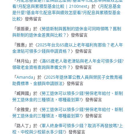
看?月配息與累積型基金比較 | 2100next
」於〈
月配息基金
是什麼?基金年化配息率與績效怎麼看?月配息與累積型基金
比較
〉發佈留言
「
張振豪
」於〈
勞退新制與舊制的退休金可同時領嗎？舊制
與新制的退休金差異與比較？
〉發佈留言
「
雅惠
」於〈
2025年台北65歲以上老年福利有那些？老人年
金津貼可領多少錢與申請資格？
〉發佈留言
「
林月仙
」於〈
滿65歲老人敬老津貼與老人年金可領多少錢?
領敬老金資格查詢與準備文件？
〉發佈留言
「
Amanda
」於〈
2025年退休軍公教人員與榮民子女教育補
助費標準、金額與申請辦法
〉發佈留言
「
臧興國
」於〈
勞工退休可以領多少錢?勞保老年給付、新制
勞工退休金的三種領法，哪種最划算?
〉發佈留言
「
余雅雯
」於〈
勞工退休可以領多少錢?勞保老年給付、新制
勞工退休金的三種領法，哪種最划算?
〉發佈留言
「
路人丁
」於〈
軍人終身俸可領多少錢？取消不再發放嗎?上
校、中校與少校薪水多少錢?
〉發佈留言