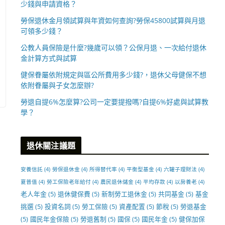
少錢與申請資格？
勞保退休金月領試算與年資如何查詢?勞保45800試算與月退
可領多少錢？
公教人員保險是什麼?幾歲可以領？公保月退、一次給付退休
金計算方式與試算
健保眷屬依附規定與區公所費用多少錢?，退休父母健保不想
依附眷屬與子女怎麼辦?
勞退自提6%怎麼算?公司一定要提撥嗎?自提6%好處與試算教
學？
退休關注議題
安養信託
(4)
勞保退休金
(4)
所得替代率
(4)
平衡型基金
(4)
六罐子理財法
(4)
夏普值
(4)
勞工保險老年給付
(4)
農民退休儲金
(4)
平均存款
(4)
以房養老
(4)
老人年金
(5)
退休健保費
(5)
新制勞工退休金
(5)
共同基金
(5)
基金
挑選
(5)
投資名詞
(5)
勞工保險
(5)
資產配置
(5)
節稅
(5)
勞退基金
(5)
國民年金保險
(5)
勞退舊制
(5)
國保
(5)
國民年金
(5)
健保加保