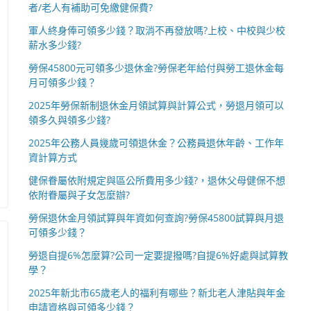
者/老人有補助可免繳健保費?
軍人終身俸可領多少錢？取消不再發放嗎?上校、中校與少校
薪水多少錢?
勞保45800元可領多少退休金?勞保老年給付與勞工退休金每
月可領多少錢？
2025年勞保新制退休金月領試算與計算公式，勞退月領可以
領多久與領多少錢?
2025年公務人員幾歲可領退休金？公務員退休年齡、工作年
資計算方式
健保眷屬依附規定與區公所費用多少錢?，退休父母健保不想
依附眷屬與子女怎麼辦?
勞保退休金月領試算與年資如何查詢?勞保45800試算與月退
可領多少錢？
勞退自提6%怎麼算?公司一定要提撥嗎?自提6%好處與試算教
學？
2025年新北市65歲老人的福利有哪些？新北老人津貼與年金
申請資格與可領多少錢？