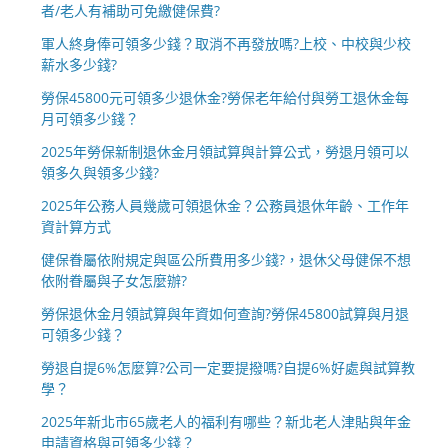
者/老人有補助可免繳健保費?
軍人終身俸可領多少錢？取消不再發放嗎?上校、中校與少校
薪水多少錢?
勞保45800元可領多少退休金?勞保老年給付與勞工退休金每
月可領多少錢？
2025年勞保新制退休金月領試算與計算公式，勞退月領可以
領多久與領多少錢?
2025年公務人員幾歲可領退休金？公務員退休年齡、工作年
資計算方式
健保眷屬依附規定與區公所費用多少錢?，退休父母健保不想
依附眷屬與子女怎麼辦?
勞保退休金月領試算與年資如何查詢?勞保45800試算與月退
可領多少錢？
勞退自提6%怎麼算?公司一定要提撥嗎?自提6%好處與試算教
學？
2025年新北市65歲老人的福利有哪些？新北老人津貼與年金
申請資格與可領多少錢？