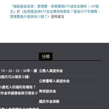
「
揭秘基金投資：管理費、保管費與ETF成本全解析 | OP凱
文
」於〈
投資基金與ETF支出費用有那些？基金/ETF手續費、
管理費是什麼與多少錢？
〉發佈留言
分類
15、20、25、30年，國
公務人員退休金
每個月可以領多少錢?
公教警察人員退休金
市65歲老人的福利有哪些？
勞保退休金
與年金申請資格與可領多少
國民年金保險