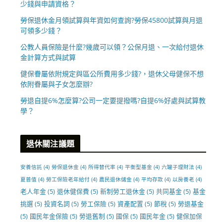
少錢與申請資格？
勞保退休金月領試算與年資如何查詢?勞保45800試算與月退
可領多少錢？
公教人員保險是什麼?幾歲可以領？公保月退、一次給付退休
金計算方式與試算
健保眷屬依附規定與區公所費用多少錢?，退休父母健保不想
依附眷屬與子女怎麼辦?
勞退自提6%怎麼算?公司一定要提撥嗎?自提6%好處與試算教
學？
退休關注議題
安養信託
(4)
勞保退休金
(4)
所得替代率
(4)
平衡型基金
(4)
六罐子理財法
(4)
夏普值
(4)
勞工保險老年給付
(4)
農民退休儲金
(4)
平均存款
(4)
以房養老
(4)
老人年金
(5)
退休健保費
(5)
新制勞工退休金
(5)
共同基金
(5)
基金
挑選
(5)
投資名詞
(5)
勞工保險
(5)
資產配置
(5)
節稅
(5)
勞退基金
(5)
國民年金保險
(5)
勞退舊制
(5)
國保
(5)
國民年金
(5)
健保加保