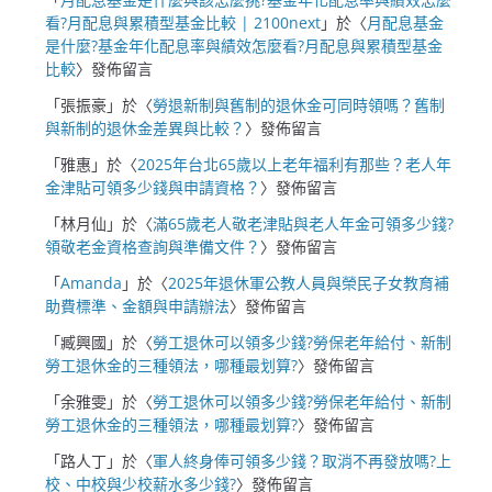
看?月配息與累積型基金比較 | 2100next
」於〈
月配息基金
是什麼?基金年化配息率與績效怎麼看?月配息與累積型基金
比較
〉發佈留言
「
張振豪
」於〈
勞退新制與舊制的退休金可同時領嗎？舊制
與新制的退休金差異與比較？
〉發佈留言
「
雅惠
」於〈
2025年台北65歲以上老年福利有那些？老人年
金津貼可領多少錢與申請資格？
〉發佈留言
「
林月仙
」於〈
滿65歲老人敬老津貼與老人年金可領多少錢?
領敬老金資格查詢與準備文件？
〉發佈留言
「
Amanda
」於〈
2025年退休軍公教人員與榮民子女教育補
助費標準、金額與申請辦法
〉發佈留言
「
臧興國
」於〈
勞工退休可以領多少錢?勞保老年給付、新制
勞工退休金的三種領法，哪種最划算?
〉發佈留言
「
余雅雯
」於〈
勞工退休可以領多少錢?勞保老年給付、新制
勞工退休金的三種領法，哪種最划算?
〉發佈留言
「
路人丁
」於〈
軍人終身俸可領多少錢？取消不再發放嗎?上
校、中校與少校薪水多少錢?
〉發佈留言