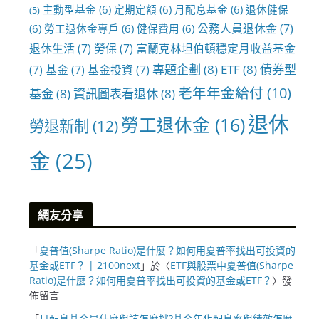
主動型基金
(6)
定期定額
(6)
月配息基金
(6)
退休健保
(5)
公務人員退休金
(7)
(6)
勞工退休金專戶
(6)
健保費用
(6)
退休生活
(7)
勞保
(7)
富蘭克林坦伯頓穩定月收益基金
專題企劃
(8)
ETF
(8)
債券型
(7)
基金
(7)
基金投資
(7)
老年年金給付
(10)
基金
(8)
資訊圖表看退休
(8)
退休
勞工退休金
(16)
勞退新制
(12)
金
(25)
網友分享
「
夏普值(Sharpe Ratio)是什麼？如何用夏普率找出可投資的
基金或ETF？ | 2100next
」於〈
ETF與股票中夏普值(Sharpe
Ratio)是什麼？如何用夏普率找出可投資的基金或ETF？
〉發
佈留言
「
月配息基金是什麼與該怎麼挑?基金年化配息率與績效怎麼