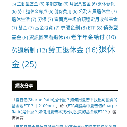
主動型基金
(6)
定期定額
(6)
月配息基金
(6)
退休健保
(5)
公務人員退休金
(7)
(6)
勞工退休金專戶
(6)
健保費用
(6)
退休生活
(7)
勞保
(7)
富蘭克林坦伯頓穩定月收益基金
專題企劃
(8)
ETF
(8)
債券型
(7)
基金
(7)
基金投資
(7)
老年年金給付
(10)
基金
(8)
資訊圖表看退休
(8)
退休
勞工退休金
(16)
勞退新制
(12)
金
(25)
網友分享
「
夏普值(Sharpe Ratio)是什麼？如何用夏普率找出可投資的
基金或ETF？ | 2100next
」於〈
ETF與股票中夏普值(Sharpe
Ratio)是什麼？如何用夏普率找出可投資的基金或ETF？
〉發
佈留言
「
月配息基金是什麼與該怎麼挑?基金年化配息率與績效怎麼