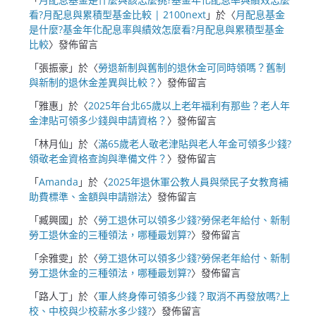
看?月配息與累積型基金比較 | 2100next
」於〈
月配息基金
是什麼?基金年化配息率與績效怎麼看?月配息與累積型基金
比較
〉發佈留言
「
張振豪
」於〈
勞退新制與舊制的退休金可同時領嗎？舊制
與新制的退休金差異與比較？
〉發佈留言
「
雅惠
」於〈
2025年台北65歲以上老年福利有那些？老人年
金津貼可領多少錢與申請資格？
〉發佈留言
「
林月仙
」於〈
滿65歲老人敬老津貼與老人年金可領多少錢?
領敬老金資格查詢與準備文件？
〉發佈留言
「
Amanda
」於〈
2025年退休軍公教人員與榮民子女教育補
助費標準、金額與申請辦法
〉發佈留言
「
臧興國
」於〈
勞工退休可以領多少錢?勞保老年給付、新制
勞工退休金的三種領法，哪種最划算?
〉發佈留言
「
余雅雯
」於〈
勞工退休可以領多少錢?勞保老年給付、新制
勞工退休金的三種領法，哪種最划算?
〉發佈留言
「
路人丁
」於〈
軍人終身俸可領多少錢？取消不再發放嗎?上
校、中校與少校薪水多少錢?
〉發佈留言