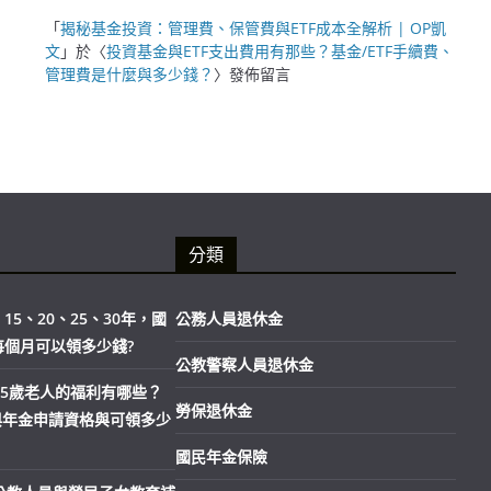
「
揭秘基金投資：管理費、保管費與ETF成本全解析 | OP凱
文
」於〈
投資基金與ETF支出費用有那些？基金/ETF手續費、
管理費是什麼與多少錢？
〉發佈留言
分類
15、20、25、30年，國
公務人員退休金
每個月可以領多少錢?
公教警察人員退休金
市65歲老人的福利有哪些？
勞保退休金
與年金申請資格與可領多少
國民年金保險