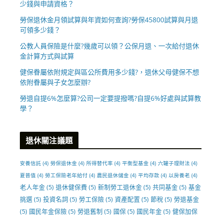
少錢與申請資格？
勞保退休金月領試算與年資如何查詢?勞保45800試算與月退
可領多少錢？
公教人員保險是什麼?幾歲可以領？公保月退、一次給付退休
金計算方式與試算
健保眷屬依附規定與區公所費用多少錢?，退休父母健保不想
依附眷屬與子女怎麼辦?
勞退自提6%怎麼算?公司一定要提撥嗎?自提6%好處與試算教
學？
退休關注議題
安養信託
(4)
勞保退休金
(4)
所得替代率
(4)
平衡型基金
(4)
六罐子理財法
(4)
夏普值
(4)
勞工保險老年給付
(4)
農民退休儲金
(4)
平均存款
(4)
以房養老
(4)
老人年金
(5)
退休健保費
(5)
新制勞工退休金
(5)
共同基金
(5)
基金
挑選
(5)
投資名詞
(5)
勞工保險
(5)
資產配置
(5)
節稅
(5)
勞退基金
(5)
國民年金保險
(5)
勞退舊制
(5)
國保
(5)
國民年金
(5)
健保加保