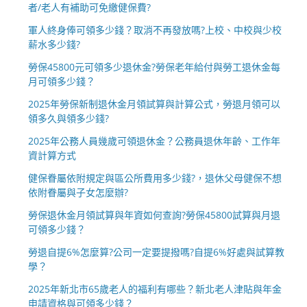
者/老人有補助可免繳健保費?
軍人終身俸可領多少錢？取消不再發放嗎?上校、中校與少校
薪水多少錢?
勞保45800元可領多少退休金?勞保老年給付與勞工退休金每
月可領多少錢？
2025年勞保新制退休金月領試算與計算公式，勞退月領可以
領多久與領多少錢?
2025年公務人員幾歲可領退休金？公務員退休年齡、工作年
資計算方式
健保眷屬依附規定與區公所費用多少錢?，退休父母健保不想
依附眷屬與子女怎麼辦?
勞保退休金月領試算與年資如何查詢?勞保45800試算與月退
可領多少錢？
勞退自提6%怎麼算?公司一定要提撥嗎?自提6%好處與試算教
學？
2025年新北市65歲老人的福利有哪些？新北老人津貼與年金
申請資格與可領多少錢？