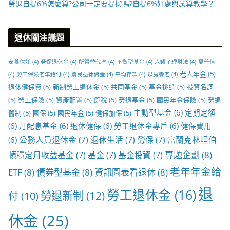
勞退自提6%怎麼算?公司一定要提撥嗎?自提6%好處與試算教學？
退休關注議題
安養信託
(4)
勞保退休金
(4)
所得替代率
(4)
平衡型基金
(4)
六罐子理財法
(4)
夏普值
老人年金
(5)
(4)
勞工保險老年給付
(4)
農民退休儲金
(4)
平均存款
(4)
以房養老
(4)
退休健保費
(5)
新制勞工退休金
(5)
共同基金
(5)
基金挑選
(5)
投資名詞
(5)
勞工保險
(5)
資產配置
(5)
節稅
(5)
勞退基金
(5)
國民年金保險
(5)
勞退
主動型基金
(6)
定期定額
舊制
(5)
國保
(5)
國民年金
(5)
健保加保
(5)
(6)
月配息基金
(6)
退休健保
(6)
勞工退休金專戶
(6)
健保費用
公務人員退休金
(7)
退休生活
(7)
勞保
(7)
富蘭克林坦伯
(6)
專題企劃
(8)
頓穩定月收益基金
(7)
基金
(7)
基金投資
(7)
老年年金給
ETF
(8)
債券型基金
(8)
資訊圖表看退休
(8)
退
勞工退休金
(16)
勞退新制
(12)
付
(10)
休金
(25)