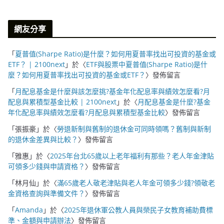
網友分享
「
夏普值(Sharpe Ratio)是什麼？如何用夏普率找出可投資的基金或
ETF？ | 2100next
」於〈
ETF與股票中夏普值(Sharpe Ratio)是什
麼？如何用夏普率找出可投資的基金或ETF？
〉發佈留言
「
月配息基金是什麼與該怎麼挑?基金年化配息率與績效怎麼看?月
配息與累積型基金比較 | 2100next
」於〈
月配息基金是什麼?基金
年化配息率與績效怎麼看?月配息與累積型基金比較
〉發佈留言
「
張振豪
」於〈
勞退新制與舊制的退休金可同時領嗎？舊制與新制
的退休金差異與比較？
〉發佈留言
「
雅惠
」於〈
2025年台北65歲以上老年福利有那些？老人年金津貼
可領多少錢與申請資格？
〉發佈留言
「
林月仙
」於〈
滿65歲老人敬老津貼與老人年金可領多少錢?領敬老
金資格查詢與準備文件？
〉發佈留言
「
Amanda
」於〈
2025年退休軍公教人員與榮民子女教育補助費標
準、金額與申請辦法
〉發佈留言