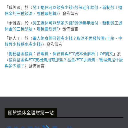
「
臧興國
」於〈
勞工退休可以領多少錢?勞保老年給付、新制勞工退
休金的三種領法，哪種最划算?
〉發佈留言
「
余雅雯
」於〈
勞工退休可以領多少錢?勞保老年給付、新制勞工退
休金的三種領法，哪種最划算?
〉發佈留言
「
路人丁
」於〈
軍人終身俸可領多少錢？取消不再發放嗎?上校、中
校與少校薪水多少錢?
〉發佈留言
「
揭秘基金投資：管理費、保管費與ETF成本全解析 | OP凱文
」於
〈
投資基金與ETF支出費用有那些？基金/ETF手續費、管理費是什麼
與多少錢？
〉發佈留言
關於退休金理財第一站