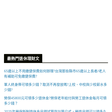
最熱門退休理財文
65歲以上不用繳健保費如何辦理?台灣那些縣市65歲以上長者/老人
有補助可免繳健保費?
軍人終身俸可領多少錢？取消不再發放嗎?上校、中校與少校薪水多
少錢?
勞保45800元可領多少退休金?勞保老年給付與勞工退休金每月可領
多少錢？
2025年勞保新制退休金月領試算與計算公式，勞退月領可以領多久