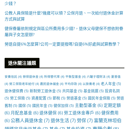
少錢？
公教人員保險是什麼?幾歲可以領？公保月退、一次給付退休金計算
方式與試算
健保眷屬依附規定與區公所費用多少錢?，退休父母健保不想依附眷
屬與子女怎麼辦?
勞退自提6%怎麼算?公司一定要提撥嗎?自提6%好處與試算教學？
退休關注議題
安養信託
(4)
勞保退休金
(4)
所得替代率
(4)
平衡型基金
(4)
六罐子理財法
(4)
夏普值
老人年金
(5)
(4)
勞工保險老年給付
(4)
農民退休儲金
(4)
平均存款
(4)
以房養老
(4)
退休健保費
(5)
新制勞工退休金
(5)
共同基金
(5)
基金挑選
(5)
投資名詞
(5)
勞工保險
(5)
資產配置
(5)
節稅
(5)
勞退基金
(5)
國民年金保險
(5)
勞退
主動型基金
(6)
定期定額
舊制
(5)
國保
(5)
國民年金
(5)
健保加保
(5)
(6)
月配息基金
(6)
退休健保
(6)
勞工退休金專戶
(6)
健保費用
公務人員退休金
(7)
退休生活
(7)
勞保
(7)
富蘭克林坦伯
(6)
專題企劃
(8)