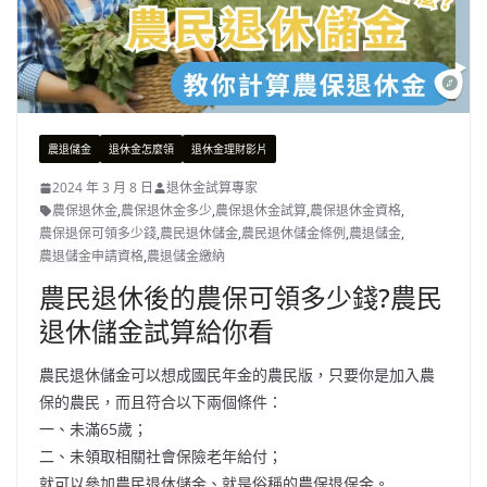
農退儲金
退休金怎麼領
退休金理財影片
2024 年 3 月 8 日
退休金試算專家
農保退休金
,
農保退休金多少
,
農保退休金試算
,
農保退休金資格
,
農保退保可領多少錢
,
農民退休儲金
,
農民退休儲金條例
,
農退儲金
,
農退儲金申請資格
,
農退儲金繳納
農民退休後的農保可領多少錢?農民
退休儲金試算給你看
農民退休儲金可以想成國民年金的農民版，只要你是加入農
保的農民，而且符合以下兩個條件：
一、未滿65歲；
二、未領取相關社會保險老年給付；
就可以參加農民退休儲金、就是俗稱的農保退保金。