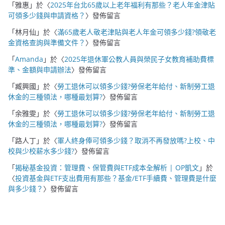
「
雅惠
」於〈
2025年台北65歲以上老年福利有那些？老人年金津貼
可領多少錢與申請資格？
〉發佈留言
「
林月仙
」於〈
滿65歲老人敬老津貼與老人年金可領多少錢?領敬老
金資格查詢與準備文件？
〉發佈留言
「
Amanda
」於〈
2025年退休軍公教人員與榮民子女教育補助費標
準、金額與申請辦法
〉發佈留言
「
臧興國
」於〈
勞工退休可以領多少錢?勞保老年給付、新制勞工退
休金的三種領法，哪種最划算?
〉發佈留言
「
余雅雯
」於〈
勞工退休可以領多少錢?勞保老年給付、新制勞工退
休金的三種領法，哪種最划算?
〉發佈留言
「
路人丁
」於〈
軍人終身俸可領多少錢？取消不再發放嗎?上校、中
校與少校薪水多少錢?
〉發佈留言
「
揭秘基金投資：管理費、保管費與ETF成本全解析 | OP凱文
」於
〈
投資基金與ETF支出費用有那些？基金/ETF手續費、管理費是什麼
與多少錢？
〉發佈留言