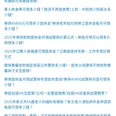
有補助可免繳健保費?
軍人終身俸可領多少錢？取消不再發放嗎?上校、中校與少校薪水多
少錢?
勞保45800元可領多少退休金?勞保老年給付與勞工退休金每月可領
多少錢？
2025年勞保新制退休金月領試算與計算公式，勞退月領可以領多久
與領多少錢?
2025年公務人員幾歲可領退休金？公務員退休年齡、工作年資計算
方式
健保眷屬依附規定與區公所費用多少錢?，退休父母健保不想依附眷
屬與子女怎麼辦?
勞保退休金月領試算與年資如何查詢?勞保45800試算與月退可領多
少錢？
勞退自提6%怎麼算?公司一定要提撥嗎?自提6%好處與試算教學？
2025年新北市65歲老人的福利有哪些？新北老人津貼與年金申請資
格與可領多少錢？
勞工保險新制、舊制、法定與勞保退休年齡是幾歲?勞保退休年齡表