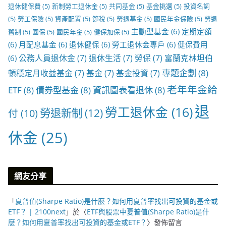
退休健保費
(5)
新制勞工退休金
(5)
共同基金
(5)
基金挑選
(5)
投資名詞
(5)
勞工保險
(5)
資產配置
(5)
節稅
(5)
勞退基金
(5)
國民年金保險
(5)
勞退
主動型基金
(6)
定期定額
舊制
(5)
國保
(5)
國民年金
(5)
健保加保
(5)
(6)
月配息基金
(6)
退休健保
(6)
勞工退休金專戶
(6)
健保費用
公務人員退休金
(7)
退休生活
(7)
勞保
(7)
富蘭克林坦伯
(6)
專題企劃
(8)
頓穩定月收益基金
(7)
基金
(7)
基金投資
(7)
老年年金給
ETF
(8)
債券型基金
(8)
資訊圖表看退休
(8)
退
勞工退休金
(16)
勞退新制
(12)
付
(10)
休金
(25)
網友分享
「
夏普值(Sharpe Ratio)是什麼？如何用夏普率找出可投資的基金或
ETF？ | 2100next
」於〈
ETF與股票中夏普值(Sharpe Ratio)是什
麼？如何用夏普率找出可投資的基金或ETF？
〉發佈留言