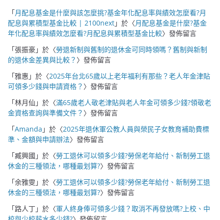
「
月配息基金是什麼與該怎麼挑?基金年化配息率與績效怎麼看?月
配息與累積型基金比較 | 2100next
」於〈
月配息基金是什麼?基金
年化配息率與績效怎麼看?月配息與累積型基金比較
〉發佈留言
「
張振豪
」於〈
勞退新制與舊制的退休金可同時領嗎？舊制與新制
的退休金差異與比較？
〉發佈留言
「
雅惠
」於〈
2025年台北65歲以上老年福利有那些？老人年金津貼
可領多少錢與申請資格？
〉發佈留言
「
林月仙
」於〈
滿65歲老人敬老津貼與老人年金可領多少錢?領敬老
金資格查詢與準備文件？
〉發佈留言
「
Amanda
」於〈
2025年退休軍公教人員與榮民子女教育補助費標
準、金額與申請辦法
〉發佈留言
「
臧興國
」於〈
勞工退休可以領多少錢?勞保老年給付、新制勞工退
休金的三種領法，哪種最划算?
〉發佈留言
「
余雅雯
」於〈
勞工退休可以領多少錢?勞保老年給付、新制勞工退
休金的三種領法，哪種最划算?
〉發佈留言
「
路人丁
」於〈
軍人終身俸可領多少錢？取消不再發放嗎?上校、中
校與少校薪水多少錢?
〉發佈留言