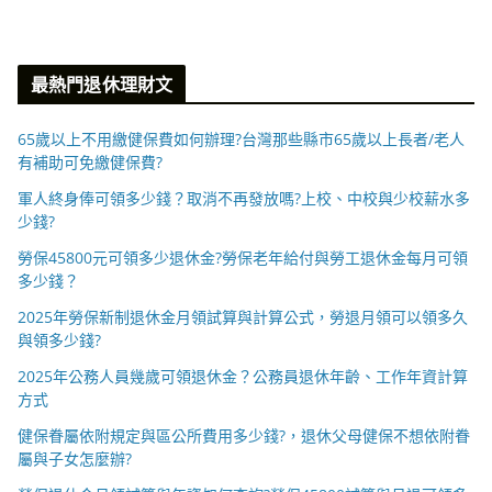
最熱門退休理財文
65歲以上不用繳健保費如何辦理?台灣那些縣市65歲以上長者/老人
有補助可免繳健保費?
軍人終身俸可領多少錢？取消不再發放嗎?上校、中校與少校薪水多
少錢?
勞保45800元可領多少退休金?勞保老年給付與勞工退休金每月可領
多少錢？
2025年勞保新制退休金月領試算與計算公式，勞退月領可以領多久
與領多少錢?
2025年公務人員幾歲可領退休金？公務員退休年齡、工作年資計算
方式
健保眷屬依附規定與區公所費用多少錢?，退休父母健保不想依附眷
屬與子女怎麼辦?