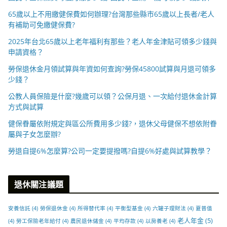
65歲以上不用繳健保費如何辦理?台灣那些縣市65歲以上長者/老人
有補助可免繳健保費?
2025年台北65歲以上老年福利有那些？老人年金津貼可領多少錢與
申請資格？
勞保退休金月領試算與年資如何查詢?勞保45800試算與月退可領多
少錢？
公教人員保險是什麼?幾歲可以領？公保月退、一次給付退休金計算
方式與試算
健保眷屬依附規定與區公所費用多少錢?，退休父母健保不想依附眷
屬與子女怎麼辦?
勞退自提6%怎麼算?公司一定要提撥嗎?自提6%好處與試算教學？
退休關注議題
安養信託
(4)
勞保退休金
(4)
所得替代率
(4)
平衡型基金
(4)
六罐子理財法
(4)
夏普值
老人年金
(5)
(4)
勞工保險老年給付
(4)
農民退休儲金
(4)
平均存款
(4)
以房養老
(4)