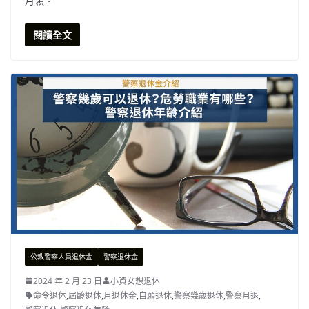
月領。
閱讀全文
公教警察人員退休金
警察退休金
2024 年 2 月 23 日
小資女想退休
命令退休
,
屆齡退休
,
月退休金
,
自願退休
,
警察幾歲退休
,
警察月退
,