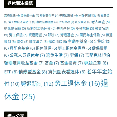
退休關注議題
安養信託
(4)
勞保退休金
(4)
所得替代率
(4)
平衡型基金
(4)
六罐子理財法
(4)
夏普值
老人年金
(5)
(4)
勞工保險老年給付
(4)
農民退休儲金
(4)
平均存款
(4)
以房養老
(4)
退休健保費
(5)
新制勞工退休金
(5)
共同基金
(5)
基金挑選
(5)
投資名詞
(5)
勞工保險
(5)
資產配置
(5)
節稅
(5)
勞退基金
(5)
國民年金保險
(5)
勞退
主動型基金
(6)
定期定額
舊制
(5)
國保
(5)
國民年金
(5)
健保加保
(5)
(6)
月配息基金
(6)
退休健保
(6)
勞工退休金專戶
(6)
健保費用
公務人員退休金
(7)
退休生活
(7)
勞保
(7)
富蘭克林坦伯
(6)
專題企劃
(8)
頓穩定月收益基金
(7)
基金
(7)
基金投資
(7)
老年年金給
ETF
(8)
債券型基金
(8)
資訊圖表看退休
(8)
退
勞工退休金
(16)
勞退新制
(12)
付
(10)
休金
(25)
網友分享