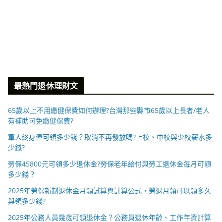
最熱門退休理財文
65歲以上不用繳健保費如何辦理?台灣那些縣市65歲以上長者/老人
有補助可免繳健保費?
軍人終身俸可領多少錢？取消不再發放嗎?上校、中校與少校薪水多
少錢?
勞保45800元可領多少退休金?勞保老年給付與勞工退休金每月可領
多少錢？
2025年勞保新制退休金月領試算與計算公式，勞退月領可以領多久
與領多少錢?
2025年公務人員幾歲可領退休金？公務員退休年齡、工作年資計算