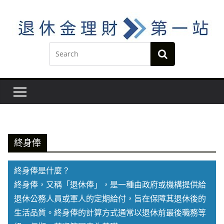
Skip
to
content
終身俸
終身俸是什麼？
終身俸，又稱「退休俸」，是一種由政府或機構提供給
退休公務人員或軍人的定期給付，旨在保障其退休後的
生活品質。終身俸的計算方式通常以退休前最後職務等