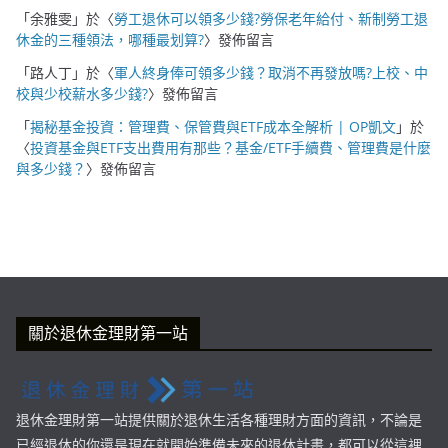
「
余雅雯
」於〈
勞工退休可以領多少錢?勞保老年給付、新制勞工退
休金的三種領法，哪種最划算?
〉發佈留言
「
路人丁
」於〈
軍人終身俸可領多少錢？取消不再發放嗎?上校、中
校與少校薪水多少錢?
〉發佈留言
「
揭秘基金投資：管理費、保管費與ETF成本全解析 | OP凱文
」於
〈
投資基金與ETF支出費用有那些？基金/ETF手續費、管理費是什麼
與多少錢？
〉發佈留言
關於退休金理財第一站
退休金理財第一站提供關於退休生活各種理財方面的資訊，不論是
已經退休的你還是現在就開始準備未來的退休計畫，都可以從這裡