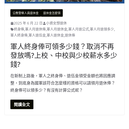
公教警察人員退休金
退休金怎麼領
2025 年 6 月 22 日
小資女想退休
終身俸
,
軍人月退休俸
,
軍人月退休金
,
軍人月退公式
,
軍人月退領多少
,
軍人終身俸
,
軍人退伍金
,
軍人退休金
,
退休俸
軍人終身俸可領多少錢？取消不再
發放嗎?上校、中校與少校薪水多少
錢?
在新制上路後，軍人之終身俸、退伍金領受金額也將因應調
整，到底身為國軍該符合怎麼樣的資格可以請領月退休俸？
終身俸可以領多少？有沒有計算公式呢？
閱讀全文