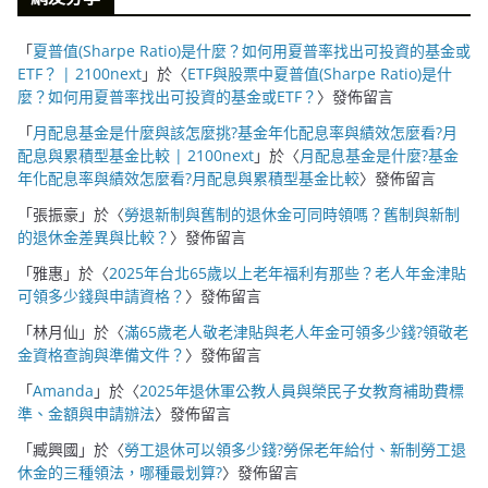
「
夏普值(Sharpe Ratio)是什麼？如何用夏普率找出可投資的基金或
ETF？ | 2100next
」於〈
ETF與股票中夏普值(Sharpe Ratio)是什
麼？如何用夏普率找出可投資的基金或ETF？
〉發佈留言
「
月配息基金是什麼與該怎麼挑?基金年化配息率與績效怎麼看?月
配息與累積型基金比較 | 2100next
」於〈
月配息基金是什麼?基金
年化配息率與績效怎麼看?月配息與累積型基金比較
〉發佈留言
「
張振豪
」於〈
勞退新制與舊制的退休金可同時領嗎？舊制與新制
的退休金差異與比較？
〉發佈留言
「
雅惠
」於〈
2025年台北65歲以上老年福利有那些？老人年金津貼
可領多少錢與申請資格？
〉發佈留言
「
林月仙
」於〈
滿65歲老人敬老津貼與老人年金可領多少錢?領敬老
金資格查詢與準備文件？
〉發佈留言
「
Amanda
」於〈
2025年退休軍公教人員與榮民子女教育補助費標
準、金額與申請辦法
〉發佈留言
「
臧興國
」於〈
勞工退休可以領多少錢?勞保老年給付、新制勞工退
休金的三種領法，哪種最划算?
〉發佈留言