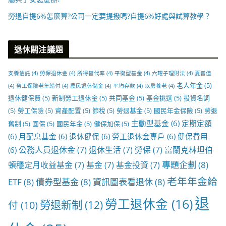
勞退自提6%怎麼算?公司一定要提撥嗎?自提6%好處與試算教學？
退休關注議題
安養信託
(4)
勞保退休金
(4)
所得替代率
(4)
平衡型基金
(4)
六罐子理財法
(4)
夏普值
老人年金
(5)
(4)
勞工保險老年給付
(4)
農民退休儲金
(4)
平均存款
(4)
以房養老
(4)
退休健保費
(5)
新制勞工退休金
(5)
共同基金
(5)
基金挑選
(5)
投資名詞
(5)
勞工保險
(5)
資產配置
(5)
節稅
(5)
勞退基金
(5)
國民年金保險
(5)
勞退
主動型基金
(6)
定期定額
舊制
(5)
國保
(5)
國民年金
(5)
健保加保
(5)
(6)
月配息基金
(6)
退休健保
(6)
勞工退休金專戶
(6)
健保費用
公務人員退休金
(7)
退休生活
(7)
勞保
(7)
富蘭克林坦伯
(6)
專題企劃
(8)
頓穩定月收益基金
(7)
基金
(7)
基金投資
(7)
老年年金給
ETF
(8)
債券型基金
(8)
資訊圖表看退休
(8)
退
勞工退休金
(16)
勞退新制
(12)
付
(10)