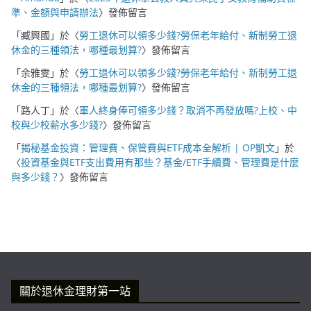
準、金額與申請辦法
〉發佈留言
「
臧興國
」於〈
勞工退休可以領多少錢?勞保老年給付、新制勞工退
休金的三種領法，哪種最划算?
〉發佈留言
「
余雅雯
」於〈
勞工退休可以領多少錢?勞保老年給付、新制勞工退
休金的三種領法，哪種最划算?
〉發佈留言
「
路人丁
」於〈
軍人終身俸可領多少錢？取消不再發放嗎?上校、中
校與少校薪水多少錢?
〉發佈留言
「
揭秘基金投資：管理費、保管費與ETF成本全解析 | OP凱文
」於
〈
投資基金與ETF支出費用有那些？基金/ETF手續費、管理費是什麼
與多少錢？
〉發佈留言
關於退休金理財第一站