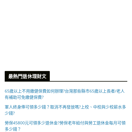
最熱門退休理財文
65歲以上不用繳健保費如何辦理?台灣那些縣市65歲以上長者/老人
有補助可免繳健保費?
軍人終身俸可領多少錢？取消不再發放嗎?上校、中校與少校薪水多
少錢?
勞保45800元可領多少退休金?勞保老年給付與勞工退休金每月可領
多少錢？