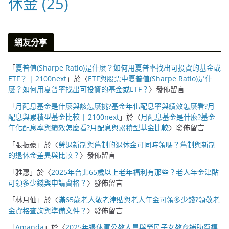
休金
(25)
網友分享
「
夏普值(Sharpe Ratio)是什麼？如何用夏普率找出可投資的基金或
ETF？ | 2100next
」於〈
ETF與股票中夏普值(Sharpe Ratio)是什
麼？如何用夏普率找出可投資的基金或ETF？
〉發佈留言
「
月配息基金是什麼與該怎麼挑?基金年化配息率與績效怎麼看?月
配息與累積型基金比較 | 2100next
」於〈
月配息基金是什麼?基金
年化配息率與績效怎麼看?月配息與累積型基金比較
〉發佈留言
「
張振豪
」於〈
勞退新制與舊制的退休金可同時領嗎？舊制與新制
的退休金差異與比較？
〉發佈留言
「
雅惠
」於〈
2025年台北65歲以上老年福利有那些？老人年金津貼
可領多少錢與申請資格？
〉發佈留言
「
林月仙
」於〈
滿65歲老人敬老津貼與老人年金可領多少錢?領敬老
金資格查詢與準備文件？
〉發佈留言
「
Amanda
」於〈
2025年退休軍公教人員與榮民子女教育補助費標