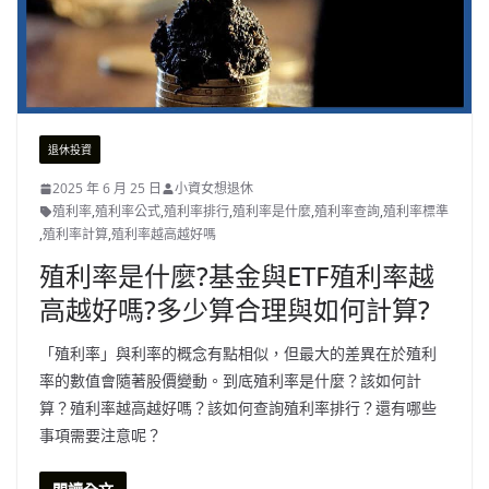
退休投資
2025 年 6 月 25 日
小資女想退休
殖利率
,
殖利率公式
,
殖利率排行
,
殖利率是什麼
,
殖利率查詢
,
殖利率標準
,
殖利率計算
,
殖利率越高越好嗎
殖利率是什麼?基金與ETF殖利率越
高越好嗎?多少算合理與如何計算?
「殖利率」與利率的概念有點相似，但最大的差異在於殖利
率的數值會隨著股價變動。到底殖利率是什麼？該如何計
算？殖利率越高越好嗎？該如何查詢殖利率排行？還有哪些
事項需要注意呢？