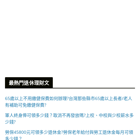
最熱門退休理財文
65歲以上不用繳健保費如何辦理?台灣那些縣市65歲以上長者/老人
有補助可免繳健保費?
軍人終身俸可領多少錢？取消不再發放嗎?上校、中校與少校薪水多
少錢?
勞保45800元可領多少退休金?勞保老年給付與勞工退休金每月可領
多少錢？