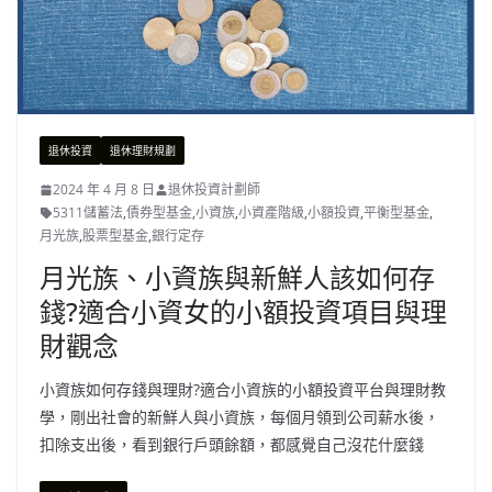
退休投資
退休理財規劃
2024 年 4 月 8 日
退休投資計劃師
5311儲蓄法
,
債券型基金
,
小資族
,
小資產階級
,
小額投資
,
平衡型基金
,
月光族
,
股票型基金
,
銀行定存
月光族、小資族與新鮮人該如何存
錢?適合小資女的小額投資項目與理
財觀念
小資族如何存錢與理財?適合小資族的小額投資平台與理財教
學，剛出社會的新鮮人與小資族，每個月領到公司薪水後，
扣除支出後，看到銀行戶頭餘額，都感覺自己沒花什麼錢