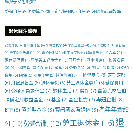
屬與子女怎麼辦?
勞退自提6%怎麼算?公司一定要提撥嗎?自提6%好處與試算教學？
退休關注議題
安養信託
(4)
勞保退休金
(4)
所得替代率
(4)
平衡型基金
(4)
六罐子理財法
(4)
夏普值
老人年金
(5)
(4)
勞工保險老年給付
(4)
農民退休儲金
(4)
平均存款
(4)
以房養老
(4)
退休健保費
(5)
新制勞工退休金
(5)
共同基金
(5)
基金挑選
(5)
投資名詞
(5)
勞工保險
(5)
資產配置
(5)
節稅
(5)
勞退基金
(5)
國民年金保險
(5)
勞退
主動型基金
(6)
定期定額
舊制
(5)
國保
(5)
國民年金
(5)
健保加保
(5)
(6)
月配息基金
(6)
退休健保
(6)
勞工退休金專戶
(6)
健保費用
公務人員退休金
(7)
退休生活
(7)
勞保
(7)
富蘭克林坦伯
(6)
專題企劃
(8)
頓穩定月收益基金
(7)
基金
(7)
基金投資
(7)
老年年金給
ETF
(8)
債券型基金
(8)
資訊圖表看退休
(8)
退
勞工退休金
(16)
勞退新制
(12)
付
(10)