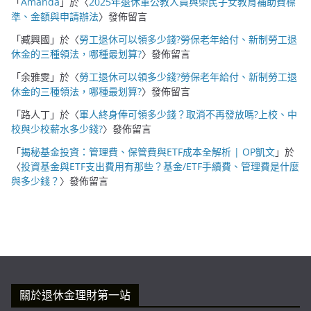
「
Amanda
」於〈
2025年退休軍公教人員與榮民子女教育補助費標
準、金額與申請辦法
〉發佈留言
「
臧興國
」於〈
勞工退休可以領多少錢?勞保老年給付、新制勞工退
休金的三種領法，哪種最划算?
〉發佈留言
「
余雅雯
」於〈
勞工退休可以領多少錢?勞保老年給付、新制勞工退
休金的三種領法，哪種最划算?
〉發佈留言
「
路人丁
」於〈
軍人終身俸可領多少錢？取消不再發放嗎?上校、中
校與少校薪水多少錢?
〉發佈留言
「
揭秘基金投資：管理費、保管費與ETF成本全解析 | OP凱文
」於
〈
投資基金與ETF支出費用有那些？基金/ETF手續費、管理費是什麼
與多少錢？
〉發佈留言
關於退休金理財第一站