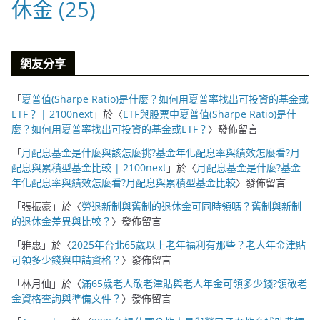
休金
(25)
網友分享
「
夏普值(Sharpe Ratio)是什麼？如何用夏普率找出可投資的基金或
ETF？ | 2100next
」於〈
ETF與股票中夏普值(Sharpe Ratio)是什
麼？如何用夏普率找出可投資的基金或ETF？
〉發佈留言
「
月配息基金是什麼與該怎麼挑?基金年化配息率與績效怎麼看?月
配息與累積型基金比較 | 2100next
」於〈
月配息基金是什麼?基金
年化配息率與績效怎麼看?月配息與累積型基金比較
〉發佈留言
「
張振豪
」於〈
勞退新制與舊制的退休金可同時領嗎？舊制與新制
的退休金差異與比較？
〉發佈留言
「
雅惠
」於〈
2025年台北65歲以上老年福利有那些？老人年金津貼
可領多少錢與申請資格？
〉發佈留言
「
林月仙
」於〈
滿65歲老人敬老津貼與老人年金可領多少錢?領敬老
金資格查詢與準備文件？
〉發佈留言