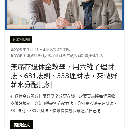
退休理財規劃
2025 年 3 月 14 日
退休投資計劃師
333理財法
,
631法則
,
六罐子理財法
,
存款
,
投資計畫
,
退休生活
無痛存退休金教學，用六罐子理財
法、631法則、333理財法，來做好
薪水分配比例
存退休金有沒有什麼建議？想要存錢一定要事前將每個月收
支做好規劃，介紹3種薪資分配方法，分別是六罐子理財法、
631法則、333理財法，快來看看哪個最適合自己吧！
閱讀全文