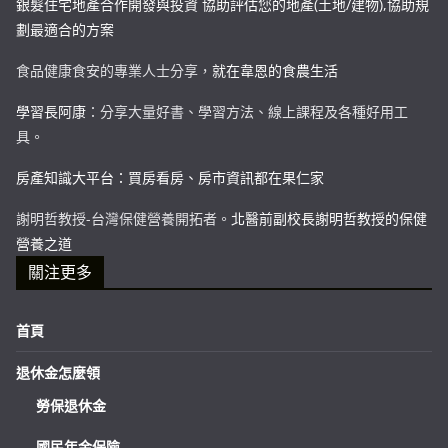
銀髮住宅地產合作開發與投資 協助評估您的地產(土地/建物),協助規
劃最適合的方案
食品健康食安的專業人士分享，
就在韋恩的食農生活
學習長阿康
：分享大量好書、學習方法、線上課程及各種好用工
具。
房產知識大平台：買房看房、房市資訊都在果仁家
謝明哲教授-台灣保健營養開拓者。
北醫前副校長謝明哲教授的保健
營養之道
關注更多
首頁
退休金怎麼領
勞保退休金
國民年金保險