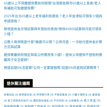
65歲以上不用繳健保費如何辦理?台灣那些縣市65歲以上長者/老人
有補助可免繳健保費?
2025年台北65歲以上老年福利有那些？老人年金津貼可領多少錢與
申請資格？
勞保退休金月領試算與年資如何查詢?勞保45800試算與月退可領多
少錢？
公教人員保險是什麼?幾歲可以領？公保月退、一次給付退休金計算
方式與試算
健保眷屬依附規定與區公所費用多少錢?，退休父母健保不想依附眷
屬與子女怎麼辦?
勞退自提6%怎麼算?公司一定要提撥嗎?自提6%好處與試算教學？
退休關注議題
安養信託
(4)
勞保退休金
(4)
所得替代率
(4)
平衡型基金
(4)
六罐子理財法
(4)
夏普值
老人年金
(5)
(4)
勞工保險老年給付
(4)
農民退休儲金
(4)
平均存款
(4)
以房養老
(4)
退休健保費
(5)
新制勞工退休金
(5)
共同基金
(5)
基金挑選
(5)
投資名詞