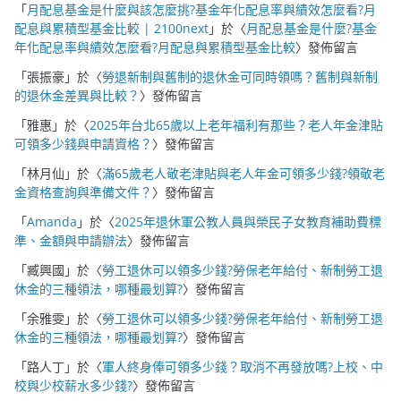
「
月配息基金是什麼與該怎麼挑?基金年化配息率與績效怎麼看?月
配息與累積型基金比較 | 2100next
」於〈
月配息基金是什麼?基金
年化配息率與績效怎麼看?月配息與累積型基金比較
〉發佈留言
「
張振豪
」於〈
勞退新制與舊制的退休金可同時領嗎？舊制與新制
的退休金差異與比較？
〉發佈留言
「
雅惠
」於〈
2025年台北65歲以上老年福利有那些？老人年金津貼
可領多少錢與申請資格？
〉發佈留言
「
林月仙
」於〈
滿65歲老人敬老津貼與老人年金可領多少錢?領敬老
金資格查詢與準備文件？
〉發佈留言
「
Amanda
」於〈
2025年退休軍公教人員與榮民子女教育補助費標
準、金額與申請辦法
〉發佈留言
「
臧興國
」於〈
勞工退休可以領多少錢?勞保老年給付、新制勞工退
休金的三種領法，哪種最划算?
〉發佈留言
「
余雅雯
」於〈
勞工退休可以領多少錢?勞保老年給付、新制勞工退
休金的三種領法，哪種最划算?
〉發佈留言
「
路人丁
」於〈
軍人終身俸可領多少錢？取消不再發放嗎?上校、中
校與少校薪水多少錢?
〉發佈留言