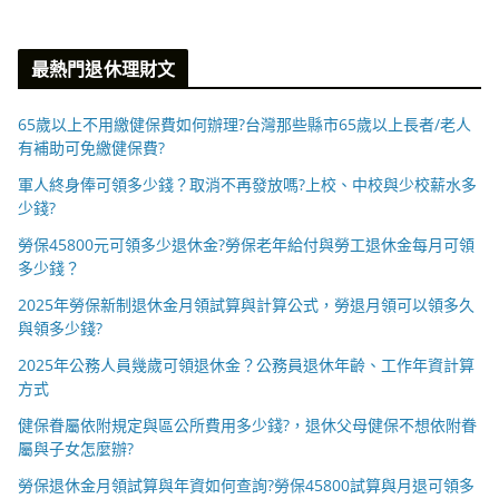
最熱門退休理財文
65歲以上不用繳健保費如何辦理?台灣那些縣市65歲以上長者/老人
有補助可免繳健保費?
軍人終身俸可領多少錢？取消不再發放嗎?上校、中校與少校薪水多
少錢?
勞保45800元可領多少退休金?勞保老年給付與勞工退休金每月可領
多少錢？
2025年勞保新制退休金月領試算與計算公式，勞退月領可以領多久
與領多少錢?
2025年公務人員幾歲可領退休金？公務員退休年齡、工作年資計算
方式
健保眷屬依附規定與區公所費用多少錢?，退休父母健保不想依附眷
屬與子女怎麼辦?
勞保退休金月領試算與年資如何查詢?勞保45800試算與月退可領多