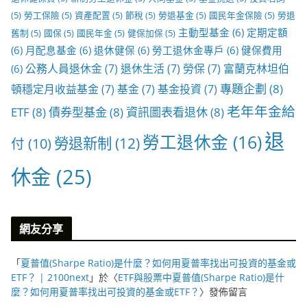
(5)
勞工保險
(5)
資產配置
(5)
節稅
(5)
勞退基金
(5)
國民年金保險
(5)
勞退
主動型基金
(6)
定期定額
舊制
(5)
國保
(5)
國民年金
(5)
健保加保
(5)
(6)
月配息基金
(6)
退休健保
(6)
勞工退休金專戶
(6)
健保費用
公務人員退休金
(7)
退休生活
(7)
勞保
(7)
富蘭克林坦伯
(6)
專題企劃
(8)
頓穩定月收益基金
(7)
基金
(7)
基金投資
(7)
老年年金給
ETF
(8)
債券型基金
(8)
資訊圖表看退休
(8)
退
勞工退休金
(16)
勞退新制
(12)
付
(10)
休金
(25)
網友分享
「
夏普值(Sharpe Ratio)是什麼？如何用夏普率找出可投資的基金或
ETF？ | 2100next
」於〈
ETF與股票中夏普值(Sharpe Ratio)是什
麼？如何用夏普率找出可投資的基金或ETF？
〉發佈留言