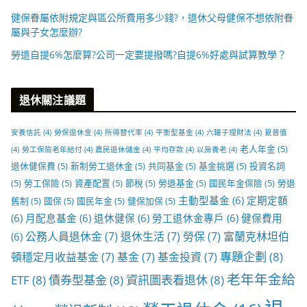
健保眷屬依附規定與區公所費用多少錢?，退休父母健保不想依附眷
屬與子女怎麼辦?
勞退自提6%怎麼算?公司一定要提撥嗎?自提6%好處與試算教學？
退休關注議題
安養信託
(4)
勞保退休金
(4)
所得替代率
(4)
平衡型基金
(4)
六罐子理財法
(4)
夏普值
老人年金
(5)
(4)
勞工保險老年給付
(4)
農民退休儲金
(4)
平均存款
(4)
以房養老
(4)
退休健保費
(5)
新制勞工退休金
(5)
共同基金
(5)
基金挑選
(5)
投資名詞
(5)
勞工保險
(5)
資產配置
(5)
節稅
(5)
勞退基金
(5)
國民年金保險
(5)
勞退
主動型基金
(6)
定期定額
舊制
(5)
國保
(5)
國民年金
(5)
健保加保
(5)
(6)
月配息基金
(6)
退休健保
(6)
勞工退休金專戶
(6)
健保費用
公務人員退休金
(7)
退休生活
(7)
勞保
(7)
富蘭克林坦伯
(6)
專題企劃
(8)
頓穩定月收益基金
(7)
基金
(7)
基金投資
(7)
老年年金給
ETF
(8)
債券型基金
(8)
資訊圖表看退休
(8)