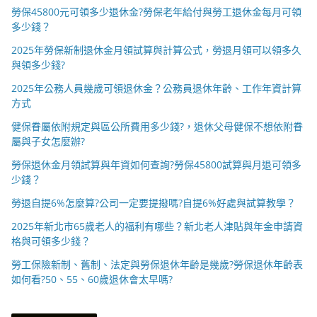
勞保45800元可領多少退休金?勞保老年給付與勞工退休金每月可領
多少錢？
2025年勞保新制退休金月領試算與計算公式，勞退月領可以領多久
與領多少錢?
2025年公務人員幾歲可領退休金？公務員退休年齡、工作年資計算
方式
健保眷屬依附規定與區公所費用多少錢?，退休父母健保不想依附眷
屬與子女怎麼辦?
勞保退休金月領試算與年資如何查詢?勞保45800試算與月退可領多
少錢？
勞退自提6%怎麼算?公司一定要提撥嗎?自提6%好處與試算教學？
2025年新北市65歲老人的福利有哪些？新北老人津貼與年金申請資
格與可領多少錢？
勞工保險新制、舊制、法定與勞保退休年齡是幾歲?勞保退休年齡表
如何看?50、55、60歲退休會太早嗎?