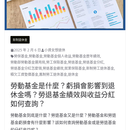
新制退休金
2025 年 2 月 6 日
小資女想退休
勞保基金
,
勞動基金
,
勞動基金個人收益
,
勞動基金歷年績效
,
勞動部勞動基金運用局
,
勞工保險基金
,
勞退基金
,
勞退基金分紅
,
勞退基金分紅怎麼領
,
勞退基金績效
,
就業保險基金
,
新制勞工退休基金
,
積欠工資墊償基金
,
舊制勞工退休基金
,
退休金
勞動基金是什麼？虧損會影響到退
休金嗎？勞退基金績效與收益分紅
如何查詢？
勞動基金到底是什麼？勞退基金又是什麼？勞動基金和勞退
基金虧損會有什麼影響？該如何查詢勞動基金或是勞退基金
的分紅收益呢？