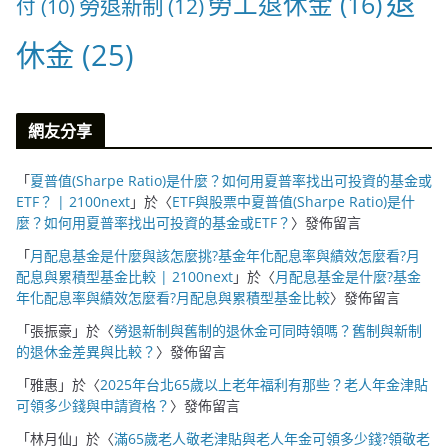
退
勞工退休金
(16)
勞退新制
(12)
付
(10)
休金
(25)
網友分享
「
夏普值(Sharpe Ratio)是什麼？如何用夏普率找出可投資的基金或
ETF？ | 2100next
」於〈
ETF與股票中夏普值(Sharpe Ratio)是什
麼？如何用夏普率找出可投資的基金或ETF？
〉發佈留言
「
月配息基金是什麼與該怎麼挑?基金年化配息率與績效怎麼看?月
配息與累積型基金比較 | 2100next
」於〈
月配息基金是什麼?基金
年化配息率與績效怎麼看?月配息與累積型基金比較
〉發佈留言
「
張振豪
」於〈
勞退新制與舊制的退休金可同時領嗎？舊制與新制
的退休金差異與比較？
〉發佈留言
「
雅惠
」於〈
2025年台北65歲以上老年福利有那些？老人年金津貼
可領多少錢與申請資格？
〉發佈留言
「
林月仙
」於〈
滿65歲老人敬老津貼與老人年金可領多少錢?領敬老