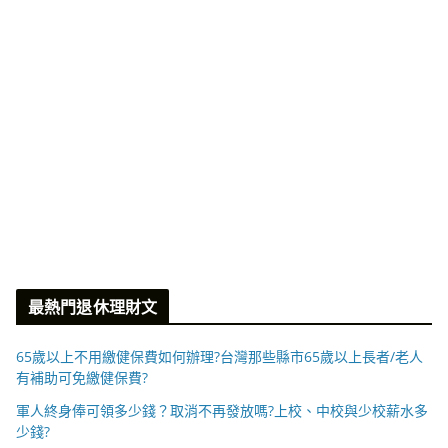
最熱門退休理財文
65歲以上不用繳健保費如何辦理?台灣那些縣市65歲以上長者/老人
有補助可免繳健保費?
軍人終身俸可領多少錢？取消不再發放嗎?上校、中校與少校薪水多
少錢?