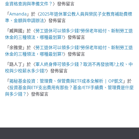
金資格查詢與準備文件？
〉發佈留言
「
Amanda
」於〈
2025年退休軍公教人員與榮民子女教育補助費標
準、金額與申請辦法
〉發佈留言
「
臧興國
」於〈
勞工退休可以領多少錢?勞保老年給付、新制勞工退
休金的三種領法，哪種最划算?
〉發佈留言
「
余雅雯
」於〈
勞工退休可以領多少錢?勞保老年給付、新制勞工退
休金的三種領法，哪種最划算?
〉發佈留言
「
路人丁
」於〈
軍人終身俸可領多少錢？取消不再發放嗎?上校、中
校與少校薪水多少錢?
〉發佈留言
「
揭秘基金投資：管理費、保管費與ETF成本全解析 | OP凱文
」於
〈
投資基金與ETF支出費用有那些？基金/ETF手續費、管理費是什麼
與多少錢？
〉發佈留言