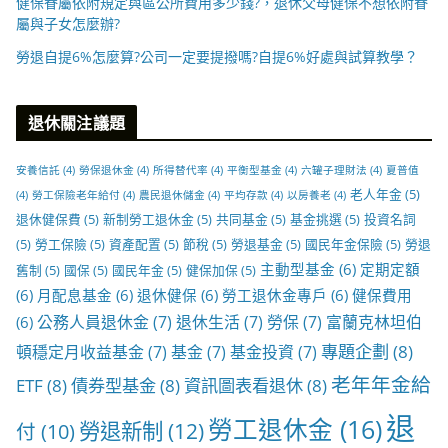
健保眷屬依附規定與區公所費用多少錢?，退休父母健保不想依附眷
屬與子女怎麼辦?
勞退自提6%怎麼算?公司一定要提撥嗎?自提6%好處與試算教學？
退休關注議題
安養信託
(4)
勞保退休金
(4)
所得替代率
(4)
平衡型基金
(4)
六罐子理財法
(4)
夏普值
老人年金
(5)
(4)
勞工保險老年給付
(4)
農民退休儲金
(4)
平均存款
(4)
以房養老
(4)
退休健保費
(5)
新制勞工退休金
(5)
共同基金
(5)
基金挑選
(5)
投資名詞
(5)
勞工保險
(5)
資產配置
(5)
節稅
(5)
勞退基金
(5)
國民年金保險
(5)
勞退
主動型基金
(6)
定期定額
舊制
(5)
國保
(5)
國民年金
(5)
健保加保
(5)
(6)
月配息基金
(6)
退休健保
(6)
勞工退休金專戶
(6)
健保費用
公務人員退休金
(7)
退休生活
(7)
勞保
(7)
富蘭克林坦伯
(6)
專題企劃
(8)
頓穩定月收益基金
(7)
基金
(7)
基金投資
(7)
老年年金給
ETF
(8)
債券型基金
(8)
資訊圖表看退休
(8)
退
勞工退休金
(16)
勞退新制
(12)
付
(10)