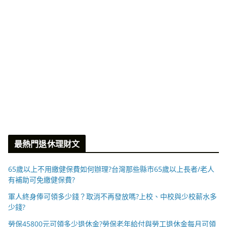
最熱門退休理財文
65歲以上不用繳健保費如何辦理?台灣那些縣市65歲以上長者/老人
有補助可免繳健保費?
軍人終身俸可領多少錢？取消不再發放嗎?上校、中校與少校薪水多
少錢?
勞保45800元可領多少退休金?勞保老年給付與勞工退休金每月可領