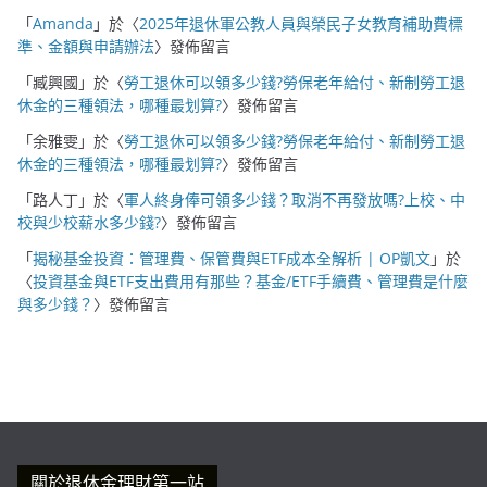
「
Amanda
」於〈
2025年退休軍公教人員與榮民子女教育補助費標
準、金額與申請辦法
〉發佈留言
「
臧興國
」於〈
勞工退休可以領多少錢?勞保老年給付、新制勞工退
休金的三種領法，哪種最划算?
〉發佈留言
「
余雅雯
」於〈
勞工退休可以領多少錢?勞保老年給付、新制勞工退
休金的三種領法，哪種最划算?
〉發佈留言
「
路人丁
」於〈
軍人終身俸可領多少錢？取消不再發放嗎?上校、中
校與少校薪水多少錢?
〉發佈留言
「
揭秘基金投資：管理費、保管費與ETF成本全解析 | OP凱文
」於
〈
投資基金與ETF支出費用有那些？基金/ETF手續費、管理費是什麼
與多少錢？
〉發佈留言
關於退休金理財第一站