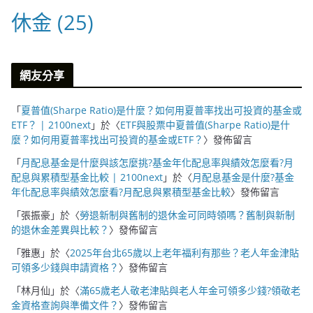
休金
(25)
網友分享
「
夏普值(Sharpe Ratio)是什麼？如何用夏普率找出可投資的基金或
ETF？ | 2100next
」於〈
ETF與股票中夏普值(Sharpe Ratio)是什
麼？如何用夏普率找出可投資的基金或ETF？
〉發佈留言
「
月配息基金是什麼與該怎麼挑?基金年化配息率與績效怎麼看?月
配息與累積型基金比較 | 2100next
」於〈
月配息基金是什麼?基金
年化配息率與績效怎麼看?月配息與累積型基金比較
〉發佈留言
「
張振豪
」於〈
勞退新制與舊制的退休金可同時領嗎？舊制與新制
的退休金差異與比較？
〉發佈留言
「
雅惠
」於〈
2025年台北65歲以上老年福利有那些？老人年金津貼
可領多少錢與申請資格？
〉發佈留言
「
林月仙
」於〈
滿65歲老人敬老津貼與老人年金可領多少錢?領敬老
金資格查詢與準備文件？
〉發佈留言