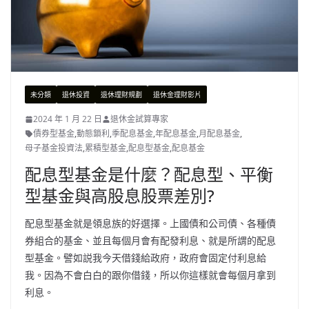
未分類
退休投資
退休理財規劃
退休金理財影片
2024 年 1 月 22 日
退休金試算專家
債券型基金
,
動態鎖利
,
季配息基金
,
年配息基金
,
月配息基金
,
母子基金投資法
,
累積型基金
,
配息型基金
,
配息基金
配息型基金是什麼？配息型、平衡
型基金與高股息股票差別?
配息型基金就是領息族的好選擇。上國債和公司債、各種債
券組合的基金、並且每個月會有配發利息、就是所謂的配息
型基金。譬如説我今天借錢給政府，政府會固定付利息給
我。因為不會白白的跟你借錢，所以你這樣就會每個月拿到
利息。