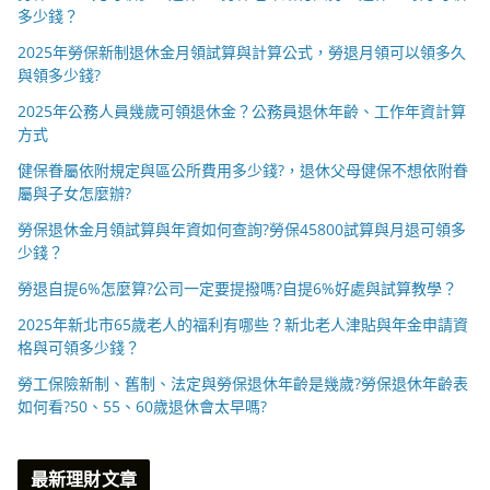
多少錢？
2025年勞保新制退休金月領試算與計算公式，勞退月領可以領多久
與領多少錢?
2025年公務人員幾歲可領退休金？公務員退休年齡、工作年資計算
方式
健保眷屬依附規定與區公所費用多少錢?，退休父母健保不想依附眷
屬與子女怎麼辦?
勞保退休金月領試算與年資如何查詢?勞保45800試算與月退可領多
少錢？
勞退自提6%怎麼算?公司一定要提撥嗎?自提6%好處與試算教學？
2025年新北市65歲老人的福利有哪些？新北老人津貼與年金申請資
格與可領多少錢？
勞工保險新制、舊制、法定與勞保退休年齡是幾歲?勞保退休年齡表
如何看?50、55、60歲退休會太早嗎?
最新理財文章