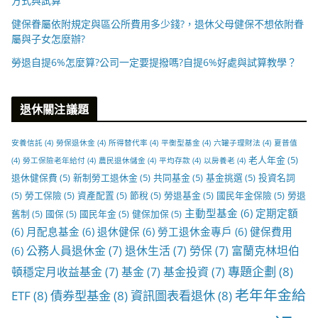
方式與試算
健保眷屬依附規定與區公所費用多少錢?，退休父母健保不想依附眷
屬與子女怎麼辦?
勞退自提6%怎麼算?公司一定要提撥嗎?自提6%好處與試算教學？
退休關注議題
安養信託
(4)
勞保退休金
(4)
所得替代率
(4)
平衡型基金
(4)
六罐子理財法
(4)
夏普值
老人年金
(5)
(4)
勞工保險老年給付
(4)
農民退休儲金
(4)
平均存款
(4)
以房養老
(4)
退休健保費
(5)
新制勞工退休金
(5)
共同基金
(5)
基金挑選
(5)
投資名詞
(5)
勞工保險
(5)
資產配置
(5)
節稅
(5)
勞退基金
(5)
國民年金保險
(5)
勞退
主動型基金
(6)
定期定額
舊制
(5)
國保
(5)
國民年金
(5)
健保加保
(5)
(6)
月配息基金
(6)
退休健保
(6)
勞工退休金專戶
(6)
健保費用
公務人員退休金
(7)
退休生活
(7)
勞保
(7)
富蘭克林坦伯
(6)
專題企劃
(8)
頓穩定月收益基金
(7)
基金
(7)
基金投資
(7)
老年年金給
ETF
(8)
債券型基金
(8)
資訊圖表看退休
(8)