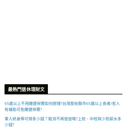
最熱門退休理財文
65歲以上不用繳健保費如何辦理?台灣那些縣市65歲以上長者/老人
有補助可免繳健保費?
軍人終身俸可領多少錢？取消不再發放嗎?上校、中校與少校薪水多
少錢?