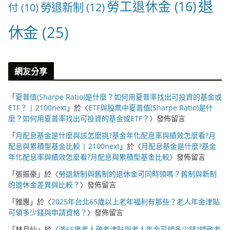
退
勞工退休金
(16)
勞退新制
(12)
付
(10)
休金
(25)
網友分享
「
夏普值(Sharpe Ratio)是什麼？如何用夏普率找出可投資的基金或
ETF？ | 2100next
」於〈
ETF與股票中夏普值(Sharpe Ratio)是什
麼？如何用夏普率找出可投資的基金或ETF？
〉發佈留言
「
月配息基金是什麼與該怎麼挑?基金年化配息率與績效怎麼看?月
配息與累積型基金比較 | 2100next
」於〈
月配息基金是什麼?基金
年化配息率與績效怎麼看?月配息與累積型基金比較
〉發佈留言
「
張振豪
」於〈
勞退新制與舊制的退休金可同時領嗎？舊制與新制
的退休金差異與比較？
〉發佈留言
「
雅惠
」於〈
2025年台北65歲以上老年福利有那些？老人年金津貼
可領多少錢與申請資格？
〉發佈留言
「
林月仙
」於〈
滿65歲老人敬老津貼與老人年金可領多少錢?領敬老