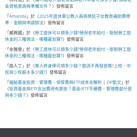
金資格查詢與準備文件？
〉發佈留言
「
Amanda
」於〈
2025年退休軍公教人員與榮民子女教育補助費標
準、金額與申請辦法
〉發佈留言
「
臧興國
」於〈
勞工退休可以領多少錢?勞保老年給付、新制勞工退
休金的三種領法，哪種最划算?
〉發佈留言
「
余雅雯
」於〈
勞工退休可以領多少錢?勞保老年給付、新制勞工退
休金的三種領法，哪種最划算?
〉發佈留言
「
路人丁
」於〈
軍人終身俸可領多少錢？取消不再發放嗎?上校、中
校與少校薪水多少錢?
〉發佈留言
「
揭秘基金投資：管理費、保管費與ETF成本全解析 | OP凱文
」於
〈
投資基金與ETF支出費用有那些？基金/ETF手續費、管理費是什麼
與多少錢？
〉發佈留言