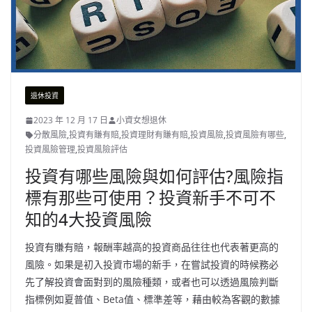
退休投資
2023 年 12 月 17 日
小資女想退休
分散風險
,
投資有賺有賠
,
投資理財有賺有賠
,
投資風險
,
投資風險有哪些
,
投資風險管理
,
投資風險評估
投資有哪些風險與如何評估?風險指
標有那些可使用？投資新手不可不
知的4大投資風險
投資有賺有賠，報酬率越高的投資商品往往也代表著更高的
風險。如果是初入投資市場的新手，在嘗試投資的時候務必
先了解投資會面對到的風險種類，或者也可以透過風險判斷
指標例如夏普值、Beta值、標準差等，藉由較為客觀的數據