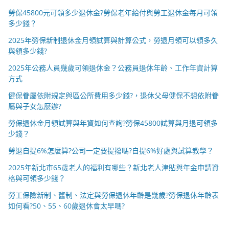
勞保45800元可領多少退休金?勞保老年給付與勞工退休金每月可領
多少錢？
2025年勞保新制退休金月領試算與計算公式，勞退月領可以領多久
與領多少錢?
2025年公務人員幾歲可領退休金？公務員退休年齡、工作年資計算
方式
健保眷屬依附規定與區公所費用多少錢?，退休父母健保不想依附眷
屬與子女怎麼辦?
勞保退休金月領試算與年資如何查詢?勞保45800試算與月退可領多
少錢？
勞退自提6%怎麼算?公司一定要提撥嗎?自提6%好處與試算教學？
2025年新北市65歲老人的福利有哪些？新北老人津貼與年金申請資
格與可領多少錢？
勞工保險新制、舊制、法定與勞保退休年齡是幾歲?勞保退休年齡表
如何看?50、55、60歲退休會太早嗎?