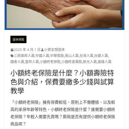
退休保險
2025 年 4 月 1 日
小資女想退休
三商美邦人壽
,
中國人壽
,
中華郵政
,
南山人壽
,
台灣人壽
,
台銀人壽
,
國泰人壽
,
富邦人壽
,
小額終老保險
,
小額終身壽險
,
新光人壽
,
遠雄人壽
小額終老保險是什麼？小額壽險特
色與介紹，保費要繳多少錢與試算
教學
「小額終老保險」擁有保費較低、原則上不需體檢、以及較
高的承保年齡等特色，小額終老保險是什麼？誰需要小額終
老保險？年輕人需要先買嗎？郵局是否有提供小額終老保險
商品呢？