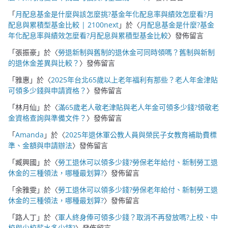
「
月配息基金是什麼與該怎麼挑?基金年化配息率與績效怎麼看?月
配息與累積型基金比較 | 2100next
」於〈
月配息基金是什麼?基金
年化配息率與績效怎麼看?月配息與累積型基金比較
〉發佈留言
「
張振豪
」於〈
勞退新制與舊制的退休金可同時領嗎？舊制與新制
的退休金差異與比較？
〉發佈留言
「
雅惠
」於〈
2025年台北65歲以上老年福利有那些？老人年金津貼
可領多少錢與申請資格？
〉發佈留言
「
林月仙
」於〈
滿65歲老人敬老津貼與老人年金可領多少錢?領敬老
金資格查詢與準備文件？
〉發佈留言
「
Amanda
」於〈
2025年退休軍公教人員與榮民子女教育補助費標
準、金額與申請辦法
〉發佈留言
「
臧興國
」於〈
勞工退休可以領多少錢?勞保老年給付、新制勞工退
休金的三種領法，哪種最划算?
〉發佈留言
「
余雅雯
」於〈
勞工退休可以領多少錢?勞保老年給付、新制勞工退
休金的三種領法，哪種最划算?
〉發佈留言
「
路人丁
」於〈
軍人終身俸可領多少錢？取消不再發放嗎?上校、中
校與少校薪水多少錢?
〉發佈留言