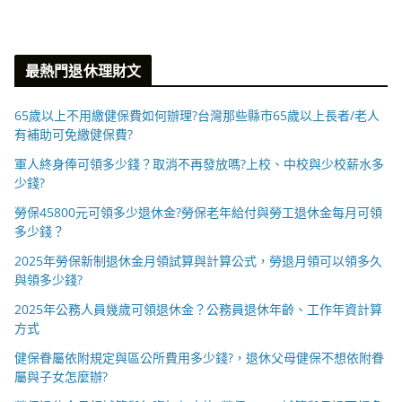
最熱門退休理財文
65歲以上不用繳健保費如何辦理?台灣那些縣市65歲以上長者/老人
有補助可免繳健保費?
軍人終身俸可領多少錢？取消不再發放嗎?上校、中校與少校薪水多
少錢?
勞保45800元可領多少退休金?勞保老年給付與勞工退休金每月可領
多少錢？
2025年勞保新制退休金月領試算與計算公式，勞退月領可以領多久
與領多少錢?
2025年公務人員幾歲可領退休金？公務員退休年齡、工作年資計算
方式
健保眷屬依附規定與區公所費用多少錢?，退休父母健保不想依附眷
屬與子女怎麼辦?