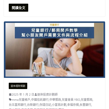
閱讀全文
退休理財規劃
2025 年 1 月 2 日
退休投資計劃師
mma兒童帳戶
,
中國信託銀行
,
中華郵政
,
兒童會員 YBO
,
兒童郵局
,
台北富邦銀行
,
台新銀行
,
存錢日記
,
小富翁計劃
,
幸福存摺
,
永豐銀行
,