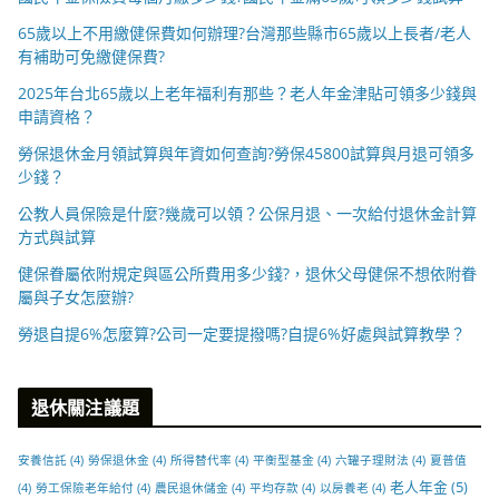
65歲以上不用繳健保費如何辦理?台灣那些縣市65歲以上長者/老人
有補助可免繳健保費?
2025年台北65歲以上老年福利有那些？老人年金津貼可領多少錢與
申請資格？
勞保退休金月領試算與年資如何查詢?勞保45800試算與月退可領多
少錢？
公教人員保險是什麼?幾歲可以領？公保月退、一次給付退休金計算
方式與試算
健保眷屬依附規定與區公所費用多少錢?，退休父母健保不想依附眷
屬與子女怎麼辦?
勞退自提6%怎麼算?公司一定要提撥嗎?自提6%好處與試算教學？
退休關注議題
安養信託
(4)
勞保退休金
(4)
所得替代率
(4)
平衡型基金
(4)
六罐子理財法
(4)
夏普值
老人年金
(5)
(4)
勞工保險老年給付
(4)
農民退休儲金
(4)
平均存款
(4)
以房養老
(4)