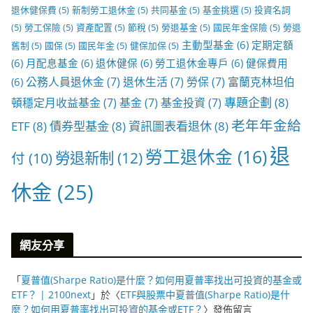
退休健保費
(5)
新制勞工退休金
(5)
共同基金
(5)
基金挑選
(5)
投資名詞
(5)
勞工保險
(5)
資產配置
(5)
節稅
(5)
勞退基金
(5)
國民年金保險
(5)
勞退
主動型基金
(6)
定期定額
舊制
(5)
國保
(5)
國民年金
(5)
健保加保
(5)
(6)
月配息基金
(6)
退休健保
(6)
勞工退休金專戶
(6)
健保費用
公務人員退休金
(7)
退休生活
(7)
勞保
(7)
富蘭克林坦伯
(6)
專題企劃
(8)
頓穩定月收益基金
(7)
基金
(7)
基金投資
(7)
老年年金給
ETF
(8)
債券型基金
(8)
資訊圖表看退休
(8)
退
勞工退休金
(16)
勞退新制
(12)
付
(10)
休金
(25)
網友分享
「
夏普值(Sharpe Ratio)是什麼？如何用夏普率找出可投資的基金或
ETF？ | 2100next
」於〈
ETF與股票中夏普值(Sharpe Ratio)是什
麼？如何用夏普率找出可投資的基金或ETF？
〉發佈留言