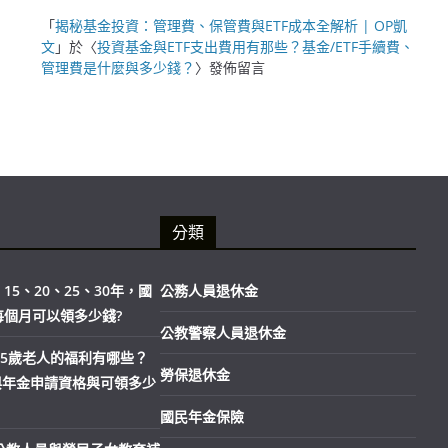
「
揭秘基金投資：管理費、保管費與ETF成本全解析 | OP凱
文
」於〈
投資基金與ETF支出費用有那些？基金/ETF手續費、
管理費是什麼與多少錢？
〉發佈留言
分類
15、20、25、30年，國
公務人員退休金
每個月可以領多少錢?
公教警察人員退休金
市65歲老人的福利有哪些？
勞保退休金
與年金申請資格與可領多少
國民年金保險