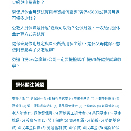
少錢與申請資格？
勞保退休金月領試算與年資如何查詢?勞保45800試算與月退
可領多少錢？
公教人員保險是什麼?幾歲可以領？公保月退、一次給付退休
金計算方式與試算
健保眷屬依附規定與區公所費用多少錢?，退休父母健保不想
依附眷屬與子女怎麼辦?
勞退自提6%怎麼算?公司一定要提撥嗎?自提6%好處與試算教
學？
退休關注議題
安養信託
(4)
勞保退休金
(4)
所得替代率
(4)
平衡型基金
(4)
六罐子理財法
(4)
夏普值
(4)
勞工保險老年給付
(4)
農民退休儲金
(4)
平均存款
(4)
以房養老
(4)
老人年金
(5)
退休健保費
(5)
新制勞工退休金
(5)
共同基金
(5)
基金
挑選
(5)
投資名詞
(5)
勞工保險
(5)
資產配置
(5)
節稅
(5)
勞退基金
(5)
國民年金保險
(5)
勞退舊制
(5)
國保
(5)
國民年金
(5)
健保加保