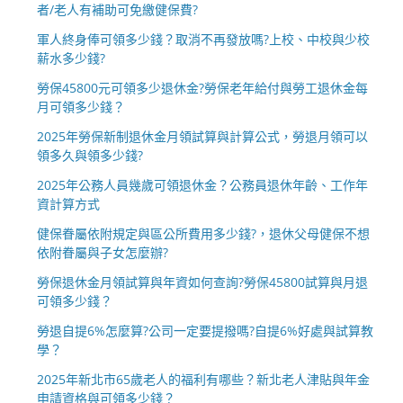
者/老人有補助可免繳健保費?
軍人終身俸可領多少錢？取消不再發放嗎?上校、中校與少校
薪水多少錢?
勞保45800元可領多少退休金?勞保老年給付與勞工退休金每
月可領多少錢？
2025年勞保新制退休金月領試算與計算公式，勞退月領可以
領多久與領多少錢?
2025年公務人員幾歲可領退休金？公務員退休年齡、工作年
資計算方式
健保眷屬依附規定與區公所費用多少錢?，退休父母健保不想
依附眷屬與子女怎麼辦?
勞保退休金月領試算與年資如何查詢?勞保45800試算與月退
可領多少錢？
勞退自提6%怎麼算?公司一定要提撥嗎?自提6%好處與試算教
學？
2025年新北市65歲老人的福利有哪些？新北老人津貼與年金
申請資格與可領多少錢？