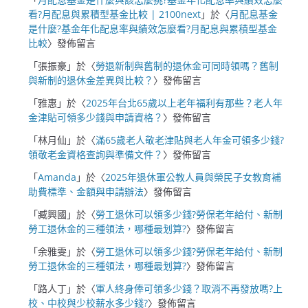
看?月配息與累積型基金比較 | 2100next
」於〈
月配息基金
是什麼?基金年化配息率與績效怎麼看?月配息與累積型基金
比較
〉發佈留言
「
張振豪
」於〈
勞退新制與舊制的退休金可同時領嗎？舊制
與新制的退休金差異與比較？
〉發佈留言
「
雅惠
」於〈
2025年台北65歲以上老年福利有那些？老人年
金津貼可領多少錢與申請資格？
〉發佈留言
「
林月仙
」於〈
滿65歲老人敬老津貼與老人年金可領多少錢?
領敬老金資格查詢與準備文件？
〉發佈留言
「
Amanda
」於〈
2025年退休軍公教人員與榮民子女教育補
助費標準、金額與申請辦法
〉發佈留言
「
臧興國
」於〈
勞工退休可以領多少錢?勞保老年給付、新制
勞工退休金的三種領法，哪種最划算?
〉發佈留言
「
余雅雯
」於〈
勞工退休可以領多少錢?勞保老年給付、新制
勞工退休金的三種領法，哪種最划算?
〉發佈留言
「
路人丁
」於〈
軍人終身俸可領多少錢？取消不再發放嗎?上
校、中校與少校薪水多少錢?
〉發佈留言