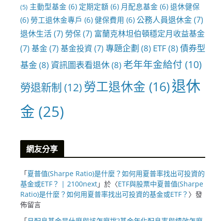
主動型基金
(6)
定期定額
(6)
月配息基金
(6)
退休健保
(5)
公務人員退休金
(7)
(6)
勞工退休金專戶
(6)
健保費用
(6)
退休生活
(7)
勞保
(7)
富蘭克林坦伯頓穩定月收益基金
專題企劃
(8)
ETF
(8)
債券型
(7)
基金
(7)
基金投資
(7)
老年年金給付
(10)
基金
(8)
資訊圖表看退休
(8)
退休
勞工退休金
(16)
勞退新制
(12)
金
(25)
網友分享
「
夏普值(Sharpe Ratio)是什麼？如何用夏普率找出可投資的
基金或ETF？ | 2100next
」於〈
ETF與股票中夏普值(Sharpe
Ratio)是什麼？如何用夏普率找出可投資的基金或ETF？
〉發
佈留言
「
月配息基金是什麼與該怎麼挑?基金年化配息率與績效怎麼