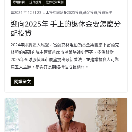
專題特輯
退休投資
退休理財規劃
2024 年 12 月 23 日
特約編輯
2025投資
,
基金投資
,
投資策略
迎向2025年 手上的退休金要怎麼分
配投資
2024年即將進入尾聲，富蘭克林坦伯頓基金集團旗下富蘭克
林坦伯頓研究院主管暨首席市場策略師史蒂芬‧多佛針對
2025年全球股債匯市展望提出最新看法，並建議投資人可聚
焦五大主題，參與其長期結構性成長題材。
閱讀全文