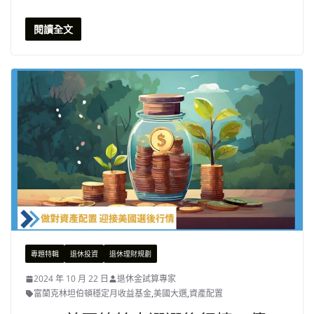
閱讀全文
專題特輯
退休投資
退休理財規劃
2024 年 10 月 22 日
退休金試算專家
富蘭克林坦伯頓穩定月收益基金
,
美國大選
,
資產配置