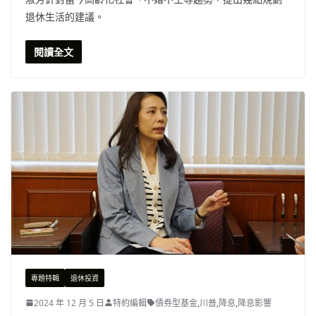
退休生活的建議。
閱讀全文
專題特輯
退休投資
2024 年 12 月 5 日
特約編輯
債券型基金
,
川普
,
降息
,
降息影響