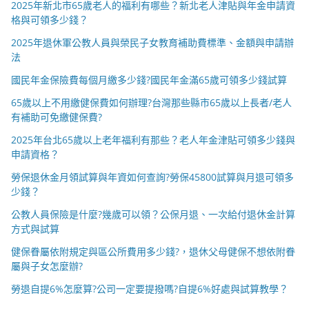
2025年新北市65歲老人的福利有哪些？新北老人津貼與年金申請資
格與可領多少錢？
2025年退休軍公教人員與榮民子女教育補助費標準、金額與申請辦
法
國民年金保險費每個月繳多少錢?國民年金滿65歲可領多少錢試算
65歲以上不用繳健保費如何辦理?台灣那些縣市65歲以上長者/老人
有補助可免繳健保費?
2025年台北65歲以上老年福利有那些？老人年金津貼可領多少錢與
申請資格？
勞保退休金月領試算與年資如何查詢?勞保45800試算與月退可領多
少錢？
公教人員保險是什麼?幾歲可以領？公保月退、一次給付退休金計算
方式與試算
健保眷屬依附規定與區公所費用多少錢?，退休父母健保不想依附眷
屬與子女怎麼辦?
勞退自提6%怎麼算?公司一定要提撥嗎?自提6%好處與試算教學？