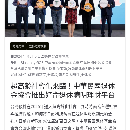
專題特輯
退休理財規劃
2024 年 9 月 9 日
退休金試算專家
Brit Blakeney
,
GOE
,
中華民國退休基金協會
,
中華民國退休金協會
,
台灣永續金融企業影響力協會
,
吳文舜
,
好命退休聰明理財平台
,
好命退休計算機
,
洪欽文
,
王儷玲
,
羅尤美
,
蘇樂生
,
退休金
超高齡社會化來臨！中華民國退休
金協會推出好命退休聰明理財平台
台灣預計在2025年邁入超高齡化社會，到時將面臨各種社會
與經濟問題，如何將金融科技落實在退休理財規劃更顯急
迫，日前在新政府就任屆滿百日之際，中華民國退休基金協
會與台灣永續金融企業影響力協會，舉辦「Fun新科技 樂齡