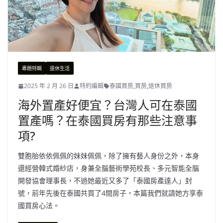
專題特輯
退休生活
2025 年 2 月 26 日
特約編輯
泰國買房
,
買房
,
退休買房
海外置產好便宜？台灣人可在泰國
置產嗎？在泰國買房有那些注意事
項?
雙胞胎依依佩佩的妹妹佩佩，除了擁有藝人身份之外，本身
還經營韓式婚紗店，身兼全腦藝術學苑校長、多元智能全腦
開發協會理事長，不過她最近又多了「泰國房產達人」封
號，前年先後在泰國共買了4間房子，本篇我們就請她方享泰
國買房心法。