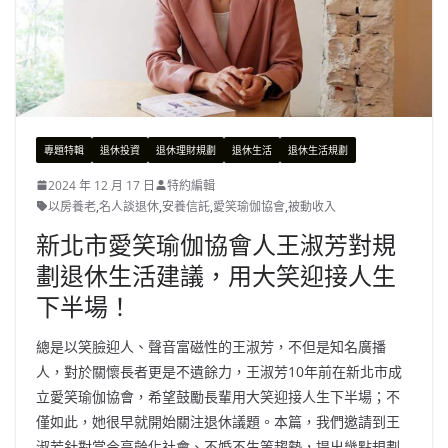
專題特輯
退休投資
退休理財規劃
退休生活
退休生活規劃
2024 年 12 月 17 日
特約編輯
以房養老
,
名人談退休
,
安養信託
,
愛笑瑜伽協會
,
被動收入
新北市愛笑瑜伽協會人王淑芳對規
劃退休生活建議，用大笑迎接人生
下半場！
總是以笑臉迎人、聲音富磁性的王淑芳，不但是知名廣播
人，對於關懷長者更是不遺餘力，王淑芳10年前在新北市成
立愛笑瑜伽協會，希望鼓勵長輩用大笑迎接人生下半場；不
僅如此，她很早就開始關注退休議題。本篇，我們邀請到王
淑芳針對當今高齡化社會、不婚不生等趨勢，提出幾點規劃