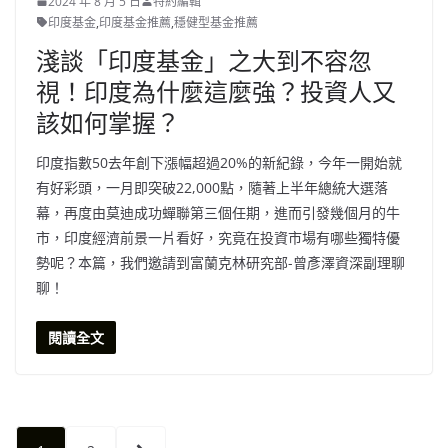
2024 年 8 月 5 日
特約編輯
印度基金
,
印度基金推薦
,
穩健型基金推薦
淺談「印度基金」之大到不容忽
視！印度為什麼這麼強？投資人又
該如何掌握？
印度指數50去年創下漲幅超過20%的新紀錄，今年一開始就
有好彩頭，一月即突破22,000點，隨著上半年總統大選落
幕，再度由莫迪成功蟬聯第三個任期，進而引發幾個月的牛
市，印度經濟前景一片看好，究竟在投資市場有哪些獨特優
勢呢？本篇，我們邀請到富蘭克林研究部-曾彥澤資深副理聊
聊！
閱讀全文
文