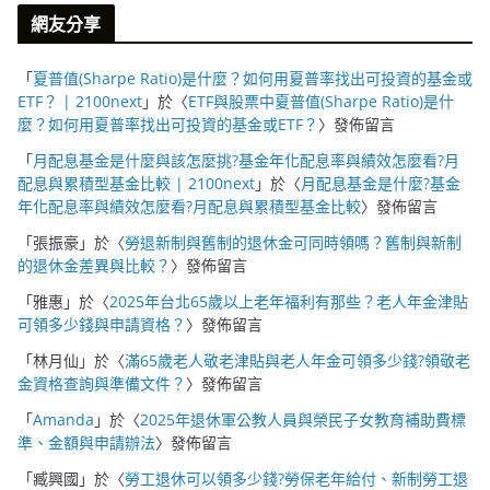
網友分享
「
夏普值(Sharpe Ratio)是什麼？如何用夏普率找出可投資的基金或
ETF？ | 2100next
」於〈
ETF與股票中夏普值(Sharpe Ratio)是什
麼？如何用夏普率找出可投資的基金或ETF？
〉發佈留言
「
月配息基金是什麼與該怎麼挑?基金年化配息率與績效怎麼看?月
配息與累積型基金比較 | 2100next
」於〈
月配息基金是什麼?基金
年化配息率與績效怎麼看?月配息與累積型基金比較
〉發佈留言
「
張振豪
」於〈
勞退新制與舊制的退休金可同時領嗎？舊制與新制
的退休金差異與比較？
〉發佈留言
「
雅惠
」於〈
2025年台北65歲以上老年福利有那些？老人年金津貼
可領多少錢與申請資格？
〉發佈留言
「
林月仙
」於〈
滿65歲老人敬老津貼與老人年金可領多少錢?領敬老
金資格查詢與準備文件？
〉發佈留言
「
Amanda
」於〈
2025年退休軍公教人員與榮民子女教育補助費標
準、金額與申請辦法
〉發佈留言
「
臧興國
」於〈
勞工退休可以領多少錢?勞保老年給付、新制勞工退