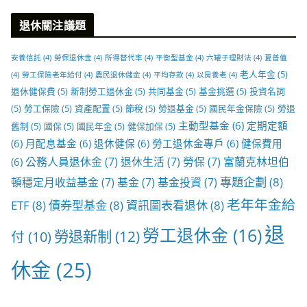
退休關注議題
安養信託
(4)
勞保退休金
(4)
所得替代率
(4)
平衡型基金
(4)
六罐子理財法
(4)
夏普值
老人年金
(5)
(4)
勞工保險老年給付
(4)
農民退休儲金
(4)
平均存款
(4)
以房養老
(4)
退休健保費
(5)
新制勞工退休金
(5)
共同基金
(5)
基金挑選
(5)
投資名詞
(5)
勞工保險
(5)
資產配置
(5)
節稅
(5)
勞退基金
(5)
國民年金保險
(5)
勞退
主動型基金
(6)
定期定額
舊制
(5)
國保
(5)
國民年金
(5)
健保加保
(5)
(6)
月配息基金
(6)
退休健保
(6)
勞工退休金專戶
(6)
健保費用
公務人員退休金
(7)
退休生活
(7)
勞保
(7)
富蘭克林坦伯
(6)
專題企劃
(8)
頓穩定月收益基金
(7)
基金
(7)
基金投資
(7)
老年年金給
ETF
(8)
債券型基金
(8)
資訊圖表看退休
(8)
退
勞工退休金
(16)
勞退新制
(12)
付
(10)
休金
(25)