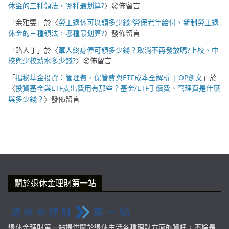
休金的三種領法，哪種最划算?
〉發佈留言
「
余雅雯
」於〈
勞工退休可以領多少錢?勞保老年給付、新制勞工退
休金的三種領法，哪種最划算?
〉發佈留言
「
路人丁
」於〈
軍人終身俸可領多少錢？取消不再發放嗎?上校、中
校與少校薪水多少錢?
〉發佈留言
「
揭秘基金投資：管理費、保管費與ETF成本全解析 | OP凱文
」於
〈
投資基金與ETF支出費用有那些？基金/ETF手續費、管理費是什麼
與多少錢？
〉發佈留言
關於退休金理財第一站
退休金理財第一站提供關於退休生活各種理財方面的資訊，不論是