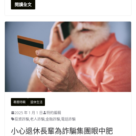
閱讀全文
專題特輯
退休生活
2025 年 1 月 1 日
特約編輯
投資詐騙
,
老人詐騙
,
金融詐騙
,
電話詐騙
小心退休長輩為詐騙集團眼中肥