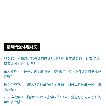
最熱門退休理財文
65歲以上不用繳健保費如何辦理?台灣那些縣市65歲以上長者/老人
有補助可免繳健保費?
軍人終身俸可領多少錢？取消不再發放嗎?上校、中校與少校薪水多
少錢?
勞保45800元可領多少退休金?勞保老年給付與勞工退休金每月可領
多少錢？
2025年勞保新制退休金月領試算與計算公式，勞退月領可以領多久
與領多少錢?