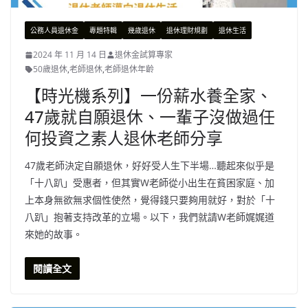
公務人員退休金
專題特輯
幾歲退休
退休理財規劃
退休生活
2024 年 11 月 14 日
退休金試算專家
50歲退休
,
老師退休
,
老師退休年齡
【時光機系列】一份薪水養全家、
47歲就自願退休、一輩子沒做過任
何投資之素人退休老師分享
47歲老師決定自願退休，好好受人生下半場…聽起來似乎是
「十八趴」受惠者，但其實W老師從小出生在貧困家庭、加
上本身無欲無求個性使然，覺得錢只要夠用就好，對於「十
八趴」抱著支持改革的立場。以下，我們就請W老師娓娓道
來她的故事。
閱讀全文