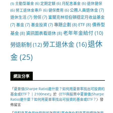
主動型基金
(6)
定期定額
(6)
月配息基金
(6)
退休健保
(5)
公務人員退休金
(7)
(6)
勞工退休金專戶
(6)
健保費用
(6)
退休生活
(7)
勞保
(7)
富蘭克林坦伯頓穩定月收益基金
專題企劃
(8)
ETF
(8)
債券型
(7)
基金
(7)
基金投資
(7)
老年年金給付
(10)
基金
(8)
資訊圖表看退休
(8)
退休
勞工退休金
(16)
勞退新制
(12)
金
(25)
網友分享
「
夏普值(Sharpe Ratio)是什麼？如何用夏普率找出可投資的
基金或ETF？ | 2100next
」於〈
ETF與股票中夏普值(Sharpe
Ratio)是什麼？如何用夏普率找出可投資的基金或ETF？
〉發
佈留言
「
月配息基金是什麼與該怎麼挑?基金年化配息率與績效怎麼