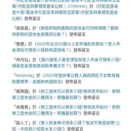
看?月配息與累積型基金比較 | 2100next
」於〈
月配息基金
是什麼?基金年化配息率與績效怎麼看?月配息與累積型基金
比較
〉發佈留言
「
張振豪
」於〈
勞退新制與舊制的退休金可同時領嗎？舊制
與新制的退休金差異與比較？
〉發佈留言
「
雅惠
」於〈
2025年台北65歲以上老年福利有那些？老人年
金津貼可領多少錢與申請資格？
〉發佈留言
「
林月仙
」於〈
滿65歲老人敬老津貼與老人年金可領多少錢?
領敬老金資格查詢與準備文件？
〉發佈留言
「
Amanda
」於〈
2025年退休軍公教人員與榮民子女教育補
助費標準、金額與申請辦法
〉發佈留言
「
臧興國
」於〈
勞工退休可以領多少錢?勞保老年給付、新制
勞工退休金的三種領法，哪種最划算?
〉發佈留言
「
余雅雯
」於〈
勞工退休可以領多少錢?勞保老年給付、新制
勞工退休金的三種領法，哪種最划算?
〉發佈留言
「
路人丁
」於〈
軍人終身俸可領多少錢？取消不再發放嗎?上
校、中校與少校薪水多少錢?
〉發佈留言