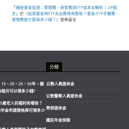
「
揭秘基金投資：管理費、保管費與ETF成本全解析 | OP凱
文
」於〈
投資基金與ETF支出費用有那些？基金/ETF手續費、
管理費是什麼與多少錢？
〉發佈留言
分類
15、20、25、30年，國
公務人員退休金
每個月可以領多少錢?
公教警察人員退休金
市65歲老人的福利有哪些？
勞保退休金
與年金申請資格與可領多少
國民年金保險