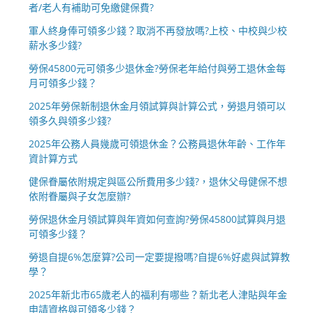
者/老人有補助可免繳健保費?
軍人終身俸可領多少錢？取消不再發放嗎?上校、中校與少校
薪水多少錢?
勞保45800元可領多少退休金?勞保老年給付與勞工退休金每
月可領多少錢？
2025年勞保新制退休金月領試算與計算公式，勞退月領可以
領多久與領多少錢?
2025年公務人員幾歲可領退休金？公務員退休年齡、工作年
資計算方式
健保眷屬依附規定與區公所費用多少錢?，退休父母健保不想
依附眷屬與子女怎麼辦?
勞保退休金月領試算與年資如何查詢?勞保45800試算與月退
可領多少錢？
勞退自提6%怎麼算?公司一定要提撥嗎?自提6%好處與試算教
學？
2025年新北市65歲老人的福利有哪些？新北老人津貼與年金
申請資格與可領多少錢？