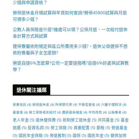
少錢與申請資格？
勞保退休金月領試算與年資如何查詢?勞保45800試算與月退
可領多少錢？
公教人員保險是什麼?幾歲可以領？公保月退、一次給付退休
金計算方式與試算
健保眷屬依附規定與區公所費用多少錢?，退休父母健保不想
依附眷屬與子女怎麼辦?
勞退自提6%怎麼算?公司一定要提撥嗎?自提6%好處與試算教
學？
退休關注議題
安養信託
(4)
勞保退休金
(4)
所得替代率
(4)
平衡型基金
(4)
六罐子理財法
(4)
夏普值
(4)
勞工保險老年給付
(4)
農民退休儲金
(4)
平均存款
(4)
以房養老
(4)
老人年金
(5)
退休健保費
(5)
新制勞工退休金
(5)
共同基金
(5)
基金
挑選
(5)
投資名詞
(5)
勞工保險
(5)
資產配置
(5)
節稅
(5)
勞退基金
(5)
國民年金保險
(5)
勞退舊制
(5)
國保
(5)
國民年金
(5)
健保加保