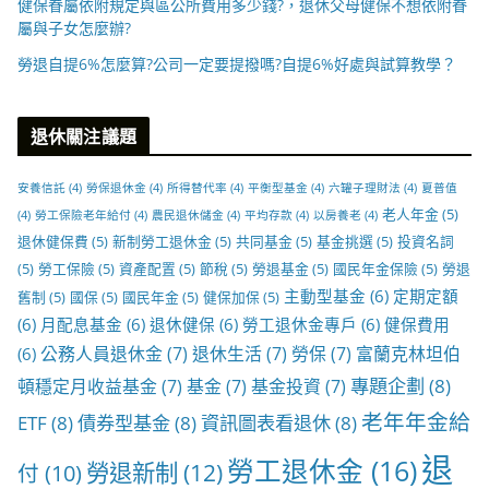
健保眷屬依附規定與區公所費用多少錢?，退休父母健保不想依附眷
屬與子女怎麼辦?
勞退自提6%怎麼算?公司一定要提撥嗎?自提6%好處與試算教學？
退休關注議題
安養信託
(4)
勞保退休金
(4)
所得替代率
(4)
平衡型基金
(4)
六罐子理財法
(4)
夏普值
老人年金
(5)
(4)
勞工保險老年給付
(4)
農民退休儲金
(4)
平均存款
(4)
以房養老
(4)
退休健保費
(5)
新制勞工退休金
(5)
共同基金
(5)
基金挑選
(5)
投資名詞
(5)
勞工保險
(5)
資產配置
(5)
節稅
(5)
勞退基金
(5)
國民年金保險
(5)
勞退
主動型基金
(6)
定期定額
舊制
(5)
國保
(5)
國民年金
(5)
健保加保
(5)
(6)
月配息基金
(6)
退休健保
(6)
勞工退休金專戶
(6)
健保費用
公務人員退休金
(7)
退休生活
(7)
勞保
(7)
富蘭克林坦伯
(6)
專題企劃
(8)
頓穩定月收益基金
(7)
基金
(7)
基金投資
(7)
老年年金給
ETF
(8)
債券型基金
(8)
資訊圖表看退休
(8)
退
勞工退休金
(16)
勞退新制
(12)
付
(10)