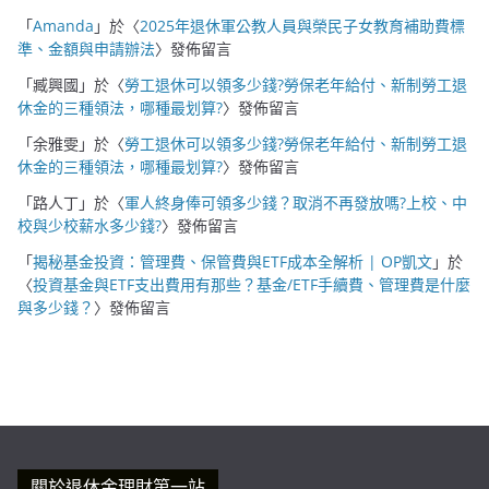
「
Amanda
」於〈
2025年退休軍公教人員與榮民子女教育補助費標
準、金額與申請辦法
〉發佈留言
「
臧興國
」於〈
勞工退休可以領多少錢?勞保老年給付、新制勞工退
休金的三種領法，哪種最划算?
〉發佈留言
「
余雅雯
」於〈
勞工退休可以領多少錢?勞保老年給付、新制勞工退
休金的三種領法，哪種最划算?
〉發佈留言
「
路人丁
」於〈
軍人終身俸可領多少錢？取消不再發放嗎?上校、中
校與少校薪水多少錢?
〉發佈留言
「
揭秘基金投資：管理費、保管費與ETF成本全解析 | OP凱文
」於
〈
投資基金與ETF支出費用有那些？基金/ETF手續費、管理費是什麼
與多少錢？
〉發佈留言
關於退休金理財第一站