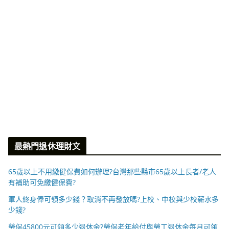
最熱門退休理財文
65歲以上不用繳健保費如何辦理?台灣那些縣市65歲以上長者/老人
有補助可免繳健保費?
軍人終身俸可領多少錢？取消不再發放嗎?上校、中校與少校薪水多
少錢?
勞保45800元可領多少退休金?勞保老年給付與勞工退休金每月可領