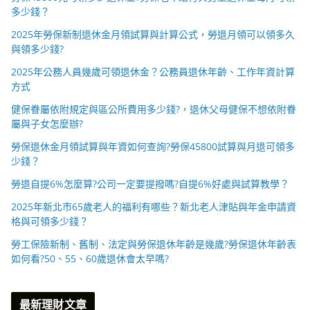
多少錢？
2025年勞保新制退休金月領試算與計算公式，勞退月領可以領多久
與領多少錢?
2025年公務人員幾歲可領退休金？公務員退休年齡、工作年資計算
方式
健保眷屬依附規定與區公所費用多少錢?，退休父母健保不想依附眷
屬與子女怎麼辦?
勞保退休金月領試算與年資如何查詢?勞保45800試算與月退可領多
少錢？
勞退自提6%怎麼算?公司一定要提撥嗎?自提6%好處與試算教學？
2025年新北市65歲老人的福利有哪些？新北老人津貼與年金申請資
格與可領多少錢？
勞工保險新制、舊制、法定與勞保退休年齡是幾歲?勞保退休年齡表
如何看?50、55、60歲退休會太早嗎?
最新理財文章