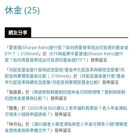
休金
(25)
網友分享
「
夏普值(Sharpe Ratio)是什麼？如何用夏普率找出可投資的基金或
ETF？ | 2100next
」於〈
ETF與股票中夏普值(Sharpe Ratio)是什
麼？如何用夏普率找出可投資的基金或ETF？
〉發佈留言
「
月配息基金是什麼與該怎麼挑?基金年化配息率與績效怎麼看?月
配息與累積型基金比較 | 2100next
」於〈
月配息基金是什麼?基金
年化配息率與績效怎麼看?月配息與累積型基金比較
〉發佈留言
「
張振豪
」於〈
勞退新制與舊制的退休金可同時領嗎？舊制與新制
的退休金差異與比較？
〉發佈留言
「
雅惠
」於〈
2025年台北65歲以上老年福利有那些？老人年金津貼
可領多少錢與申請資格？
〉發佈留言
「
林月仙
」於〈
滿65歲老人敬老津貼與老人年金可領多少錢?領敬老
金資格查詢與準備文件？
〉發佈留言