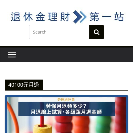
Skip
to
content
40100元月退