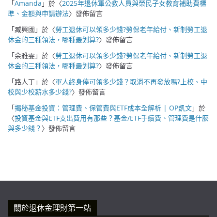
「
Amanda
」於〈
2025年退休軍公教人員與榮民子女教育補助費標
準、金額與申請辦法
〉發佈留言
「
臧興國
」於〈
勞工退休可以領多少錢?勞保老年給付、新制勞工退
休金的三種領法，哪種最划算?
〉發佈留言
「
余雅雯
」於〈
勞工退休可以領多少錢?勞保老年給付、新制勞工退
休金的三種領法，哪種最划算?
〉發佈留言
「
路人丁
」於〈
軍人終身俸可領多少錢？取消不再發放嗎?上校、中
校與少校薪水多少錢?
〉發佈留言
「
揭秘基金投資：管理費、保管費與ETF成本全解析 | OP凱文
」於
〈
投資基金與ETF支出費用有那些？基金/ETF手續費、管理費是什麼
與多少錢？
〉發佈留言
關於退休金理財第一站