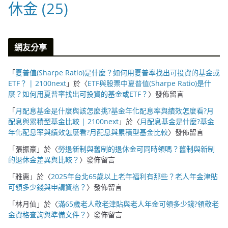
休金
(25)
網友分享
「
夏普值(Sharpe Ratio)是什麼？如何用夏普率找出可投資的基金或
ETF？ | 2100next
」於〈
ETF與股票中夏普值(Sharpe Ratio)是什
麼？如何用夏普率找出可投資的基金或ETF？
〉發佈留言
「
月配息基金是什麼與該怎麼挑?基金年化配息率與績效怎麼看?月
配息與累積型基金比較 | 2100next
」於〈
月配息基金是什麼?基金
年化配息率與績效怎麼看?月配息與累積型基金比較
〉發佈留言
「
張振豪
」於〈
勞退新制與舊制的退休金可同時領嗎？舊制與新制
的退休金差異與比較？
〉發佈留言
「
雅惠
」於〈
2025年台北65歲以上老年福利有那些？老人年金津貼
可領多少錢與申請資格？
〉發佈留言
「
林月仙
」於〈
滿65歲老人敬老津貼與老人年金可領多少錢?領敬老
金資格查詢與準備文件？
〉發佈留言