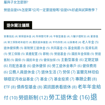
屬與子女怎麼辦?
勞退自提6%怎麼算?公司一定要提撥嗎?自提6%好處與試算教學？
退休關注議題
安養信託
(4)
勞保退休金
(4)
所得替代率
(4)
平衡型基金
(4)
六罐子理財法
(4)
夏普值
老人年金
(5)
(4)
勞工保險老年給付
(4)
農民退休儲金
(4)
平均存款
(4)
以房養老
(4)
退休健保費
(5)
新制勞工退休金
(5)
共同基金
(5)
基金挑選
(5)
投資名詞
(5)
勞工保險
(5)
資產配置
(5)
節稅
(5)
勞退基金
(5)
國民年金保險
(5)
勞退
主動型基金
(6)
定期定額
舊制
(5)
國保
(5)
國民年金
(5)
健保加保
(5)
(6)
月配息基金
(6)
退休健保
(6)
勞工退休金專戶
(6)
健保費用
公務人員退休金
(7)
退休生活
(7)
勞保
(7)
富蘭克林坦伯
(6)
專題企劃
(8)
頓穩定月收益基金
(7)
基金
(7)
基金投資
(7)
老年年金給
ETF
(8)
債券型基金
(8)
資訊圖表看退休
(8)
退
勞工退休金
(16)
勞退新制
(12)
付
(10)