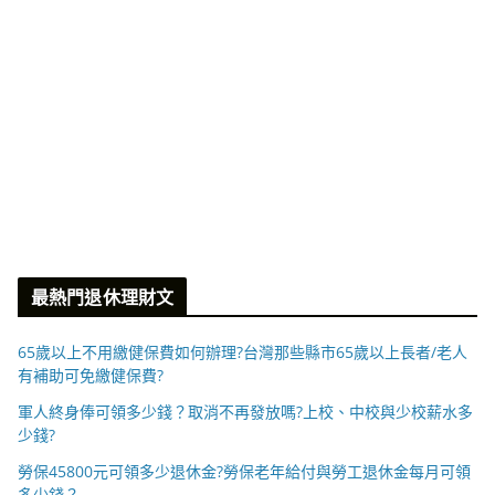
最熱門退休理財文
65歲以上不用繳健保費如何辦理?台灣那些縣市65歲以上長者/老人
有補助可免繳健保費?
軍人終身俸可領多少錢？取消不再發放嗎?上校、中校與少校薪水多
少錢?
勞保45800元可領多少退休金?勞保老年給付與勞工退休金每月可領
多少錢？