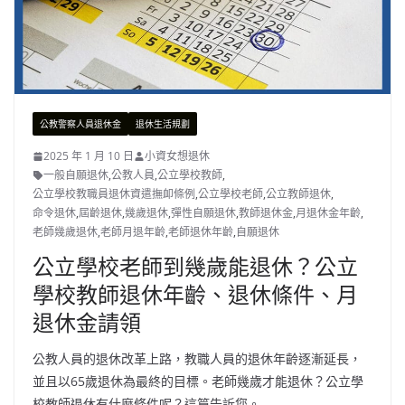
公教警察人員退休金
退休生活規劃
2025 年 1 月 10 日
小資女想退休
一般自願退休
,
公教人員
,
公立學校教師
,
公立學校教職員退休資遣撫卹條例
,
公立學校老師
,
公立教師退休
,
命令退休
,
屆齡退休
,
幾歲退休
,
彈性自願退休
,
教師退休金
,
月退休金年齡
,
老師幾歲退休
,
老師月退年齡
,
老師退休年齡
,
自願退休
公立學校老師到幾歲能退休？公立
學校教師退休年齡、退休條件、月
退休金請領
公教人員的退休改革上路，教職人員的退休年齡逐漸延長，
並且以65歲退休為最終的目標。老師幾歲才能退休？公立學
校教師退休有什麼條件呢？這篇告訴您。