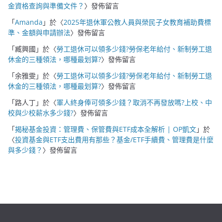
金資格查詢與準備文件？
〉發佈留言
「
Amanda
」於〈
2025年退休軍公教人員與榮民子女教育補助費標
準、金額與申請辦法
〉發佈留言
「
臧興國
」於〈
勞工退休可以領多少錢?勞保老年給付、新制勞工退
休金的三種領法，哪種最划算?
〉發佈留言
「
余雅雯
」於〈
勞工退休可以領多少錢?勞保老年給付、新制勞工退
休金的三種領法，哪種最划算?
〉發佈留言
「
路人丁
」於〈
軍人終身俸可領多少錢？取消不再發放嗎?上校、中
校與少校薪水多少錢?
〉發佈留言
「
揭秘基金投資：管理費、保管費與ETF成本全解析 | OP凱文
」於
〈
投資基金與ETF支出費用有那些？基金/ETF手續費、管理費是什麼
與多少錢？
〉發佈留言