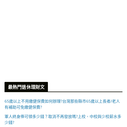
最熱門退休理財文
65歲以上不用繳健保費如何辦理?台灣那些縣市65歲以上長者/老人
有補助可免繳健保費?
軍人終身俸可領多少錢？取消不再發放嗎?上校、中校與少校薪水多
少錢?