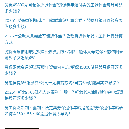
勞保45800元可領多少退休金?勞保老年給付與勞工退休金每月可領
多少錢？
2025年勞保新制退休金月領試算與計算公式，勞退月領可以領多久
與領多少錢?
2025年公務人員幾歲可領退休金？公務員退休年齡、工作年資計算
方式
健保眷屬依附規定與區公所費用多少錢?，退休父母健保不想依附眷
屬與子女怎麼辦?
勞保退休金月領試算與年資如何查詢?勞保45800試算與月退可領多
少錢？
勞退自提6%怎麼算?公司一定要提撥嗎?自提6%好處與試算教學？
2025年新北市65歲老人的福利有哪些？新北老人津貼與年金申請資
格與可領多少錢？
勞工保險新制、舊制、法定與勞保退休年齡是幾歲?勞保退休年齡表
如何看?50、55、60歲退休會太早嗎?