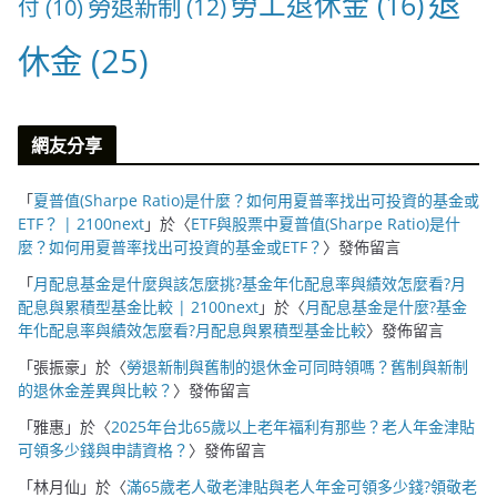
退
勞工退休金
(16)
勞退新制
(12)
付
(10)
休金
(25)
網友分享
「
夏普值(Sharpe Ratio)是什麼？如何用夏普率找出可投資的基金或
ETF？ | 2100next
」於〈
ETF與股票中夏普值(Sharpe Ratio)是什
麼？如何用夏普率找出可投資的基金或ETF？
〉發佈留言
「
月配息基金是什麼與該怎麼挑?基金年化配息率與績效怎麼看?月
配息與累積型基金比較 | 2100next
」於〈
月配息基金是什麼?基金
年化配息率與績效怎麼看?月配息與累積型基金比較
〉發佈留言
「
張振豪
」於〈
勞退新制與舊制的退休金可同時領嗎？舊制與新制
的退休金差異與比較？
〉發佈留言
「
雅惠
」於〈
2025年台北65歲以上老年福利有那些？老人年金津貼
可領多少錢與申請資格？
〉發佈留言
「
林月仙
」於〈
滿65歲老人敬老津貼與老人年金可領多少錢?領敬老