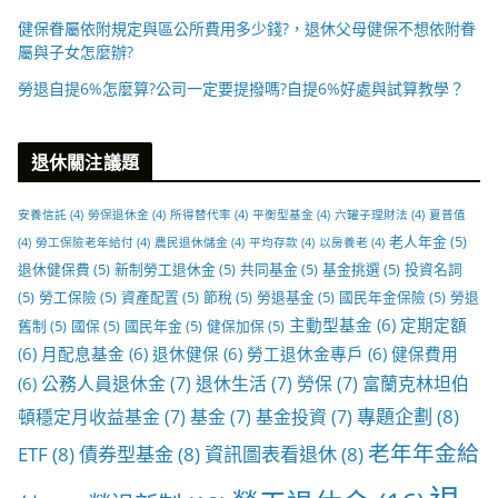
健保眷屬依附規定與區公所費用多少錢?，退休父母健保不想依附眷
屬與子女怎麼辦?
勞退自提6%怎麼算?公司一定要提撥嗎?自提6%好處與試算教學？
退休關注議題
安養信託
(4)
勞保退休金
(4)
所得替代率
(4)
平衡型基金
(4)
六罐子理財法
(4)
夏普值
老人年金
(5)
(4)
勞工保險老年給付
(4)
農民退休儲金
(4)
平均存款
(4)
以房養老
(4)
退休健保費
(5)
新制勞工退休金
(5)
共同基金
(5)
基金挑選
(5)
投資名詞
(5)
勞工保險
(5)
資產配置
(5)
節稅
(5)
勞退基金
(5)
國民年金保險
(5)
勞退
主動型基金
(6)
定期定額
舊制
(5)
國保
(5)
國民年金
(5)
健保加保
(5)
(6)
月配息基金
(6)
退休健保
(6)
勞工退休金專戶
(6)
健保費用
公務人員退休金
(7)
退休生活
(7)
勞保
(7)
富蘭克林坦伯
(6)
專題企劃
(8)
頓穩定月收益基金
(7)
基金
(7)
基金投資
(7)
老年年金給
ETF
(8)
債券型基金
(8)
資訊圖表看退休
(8)