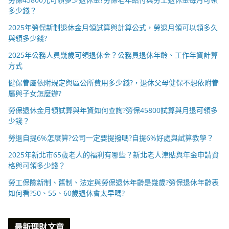
多少錢？
2025年勞保新制退休金月領試算與計算公式，勞退月領可以領多久
與領多少錢?
2025年公務人員幾歲可領退休金？公務員退休年齡、工作年資計算
方式
健保眷屬依附規定與區公所費用多少錢?，退休父母健保不想依附眷
屬與子女怎麼辦?
勞保退休金月領試算與年資如何查詢?勞保45800試算與月退可領多
少錢？
勞退自提6%怎麼算?公司一定要提撥嗎?自提6%好處與試算教學？
2025年新北市65歲老人的福利有哪些？新北老人津貼與年金申請資
格與可領多少錢？
勞工保險新制、舊制、法定與勞保退休年齡是幾歲?勞保退休年齡表
如何看?50、55、60歲退休會太早嗎?
最新理財文章