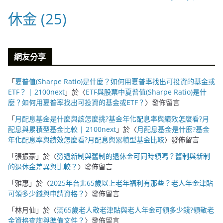
休金
(25)
網友分享
「
夏普值(Sharpe Ratio)是什麼？如何用夏普率找出可投資的基金或
ETF？ | 2100next
」於〈
ETF與股票中夏普值(Sharpe Ratio)是什
麼？如何用夏普率找出可投資的基金或ETF？
〉發佈留言
「
月配息基金是什麼與該怎麼挑?基金年化配息率與績效怎麼看?月
配息與累積型基金比較 | 2100next
」於〈
月配息基金是什麼?基金
年化配息率與績效怎麼看?月配息與累積型基金比較
〉發佈留言
「
張振豪
」於〈
勞退新制與舊制的退休金可同時領嗎？舊制與新制
的退休金差異與比較？
〉發佈留言
「
雅惠
」於〈
2025年台北65歲以上老年福利有那些？老人年金津貼
可領多少錢與申請資格？
〉發佈留言
「
林月仙
」於〈
滿65歲老人敬老津貼與老人年金可領多少錢?領敬老
金資格查詢與準備文件？
〉發佈留言