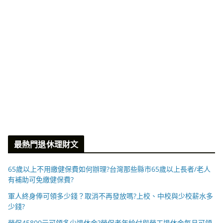
最熱門退休理財文
65歲以上不用繳健保費如何辦理?台灣那些縣市65歲以上長者/老人
有補助可免繳健保費?
軍人終身俸可領多少錢？取消不再發放嗎?上校、中校與少校薪水多
少錢?
勞保45800元可領多少退休金?勞保老年給付與勞工退休金每月可領