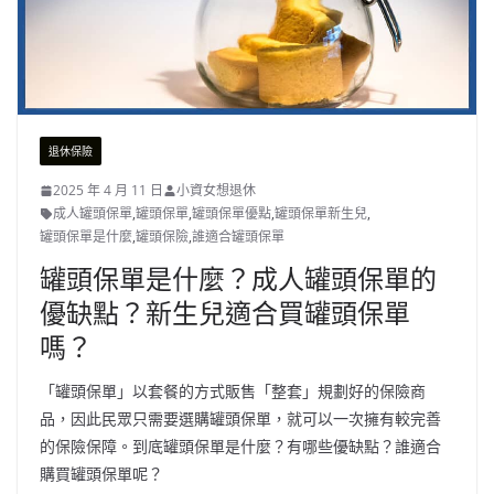
退休保險
2025 年 4 月 11 日
小資女想退休
成人罐頭保單
,
罐頭保單
,
罐頭保單優點
,
罐頭保單新生兒
,
罐頭保單是什麼
,
罐頭保險
,
誰適合罐頭保單
罐頭保單是什麼？成人罐頭保單的
優缺點？新生兒適合買罐頭保單
嗎？
「罐頭保單」以套餐的方式販售「整套」規劃好的保險商
品，因此民眾只需要選購罐頭保單，就可以一次擁有較完善
的保險保障。到底罐頭保單是什麼？有哪些優缺點？誰適合
購買罐頭保單呢？