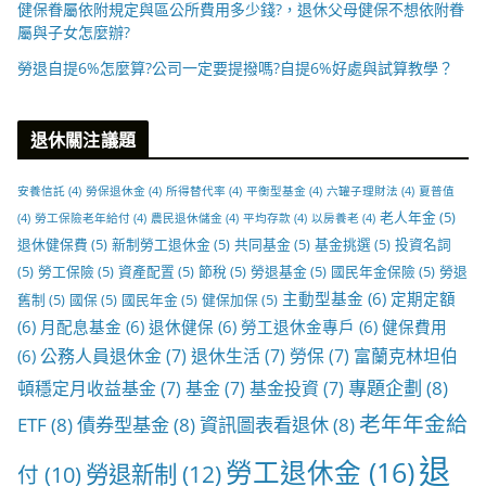
健保眷屬依附規定與區公所費用多少錢?，退休父母健保不想依附眷
屬與子女怎麼辦?
勞退自提6%怎麼算?公司一定要提撥嗎?自提6%好處與試算教學？
退休關注議題
安養信託
(4)
勞保退休金
(4)
所得替代率
(4)
平衡型基金
(4)
六罐子理財法
(4)
夏普值
老人年金
(5)
(4)
勞工保險老年給付
(4)
農民退休儲金
(4)
平均存款
(4)
以房養老
(4)
退休健保費
(5)
新制勞工退休金
(5)
共同基金
(5)
基金挑選
(5)
投資名詞
(5)
勞工保險
(5)
資產配置
(5)
節稅
(5)
勞退基金
(5)
國民年金保險
(5)
勞退
主動型基金
(6)
定期定額
舊制
(5)
國保
(5)
國民年金
(5)
健保加保
(5)
(6)
月配息基金
(6)
退休健保
(6)
勞工退休金專戶
(6)
健保費用
公務人員退休金
(7)
退休生活
(7)
勞保
(7)
富蘭克林坦伯
(6)
專題企劃
(8)
頓穩定月收益基金
(7)
基金
(7)
基金投資
(7)
老年年金給
ETF
(8)
債券型基金
(8)
資訊圖表看退休
(8)
退
勞工退休金
(16)
勞退新制
(12)
付
(10)