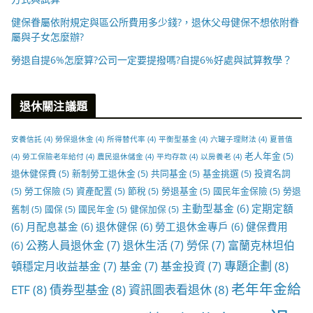
健保眷屬依附規定與區公所費用多少錢?，退休父母健保不想依附眷
屬與子女怎麼辦?
勞退自提6%怎麼算?公司一定要提撥嗎?自提6%好處與試算教學？
退休關注議題
安養信託
(4)
勞保退休金
(4)
所得替代率
(4)
平衡型基金
(4)
六罐子理財法
(4)
夏普值
老人年金
(5)
(4)
勞工保險老年給付
(4)
農民退休儲金
(4)
平均存款
(4)
以房養老
(4)
退休健保費
(5)
新制勞工退休金
(5)
共同基金
(5)
基金挑選
(5)
投資名詞
(5)
勞工保險
(5)
資產配置
(5)
節稅
(5)
勞退基金
(5)
國民年金保險
(5)
勞退
主動型基金
(6)
定期定額
舊制
(5)
國保
(5)
國民年金
(5)
健保加保
(5)
(6)
月配息基金
(6)
退休健保
(6)
勞工退休金專戶
(6)
健保費用
公務人員退休金
(7)
退休生活
(7)
勞保
(7)
富蘭克林坦伯
(6)
專題企劃
(8)
頓穩定月收益基金
(7)
基金
(7)
基金投資
(7)
老年年金給
ETF
(8)
債券型基金
(8)
資訊圖表看退休
(8)