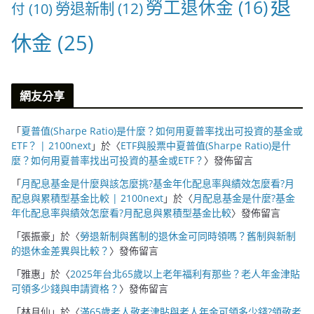
退
勞工退休金
(16)
勞退新制
(12)
付
(10)
休金
(25)
網友分享
「
夏普值(Sharpe Ratio)是什麼？如何用夏普率找出可投資的基金或
ETF？ | 2100next
」於〈
ETF與股票中夏普值(Sharpe Ratio)是什
麼？如何用夏普率找出可投資的基金或ETF？
〉發佈留言
「
月配息基金是什麼與該怎麼挑?基金年化配息率與績效怎麼看?月
配息與累積型基金比較 | 2100next
」於〈
月配息基金是什麼?基金
年化配息率與績效怎麼看?月配息與累積型基金比較
〉發佈留言
「
張振豪
」於〈
勞退新制與舊制的退休金可同時領嗎？舊制與新制
的退休金差異與比較？
〉發佈留言
「
雅惠
」於〈
2025年台北65歲以上老年福利有那些？老人年金津貼
可領多少錢與申請資格？
〉發佈留言
「
林月仙
」於〈
滿65歲老人敬老津貼與老人年金可領多少錢?領敬老