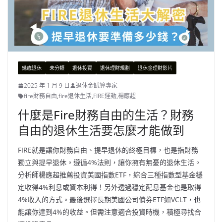
幾歲退休
未分類
退休投資
退休理財規劃
退休金理財影片
2025 年 1 月 9 日
退休金試算專家
fire財務自由
,
fire退休生活
,
FIRE運動
,
楊應超
什麼是Fire財務自由的生活？財務
自由的退休生活要怎麼才能做到
FIRE就是讓你財務自由、提早退休的終極目標，也是指財務
獨立與提早退休。遵循4%法則，讓你擁有無憂的退休生活。
分析師楊應超推薦投資美國指數ETF，綜合三種指數型基金穩
定收得4%利息或資本利得！另外透過穩定配息基金也是取得
4%收入的方式。最後選擇長期美國公司債券ETF如VCLT，也
能讓你達到4%的收益。但需注意適合投資時機，積極尋找合