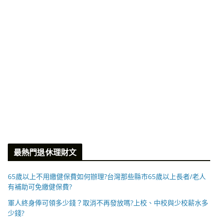
最熱門退休理財文
65歲以上不用繳健保費如何辦理?台灣那些縣市65歲以上長者/老人
有補助可免繳健保費?
軍人終身俸可領多少錢？取消不再發放嗎?上校、中校與少校薪水多
少錢?