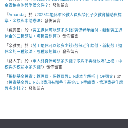
金資格查詢與準備文件？
〉發佈留言
「
Amanda
」於〈
2025年退休軍公教人員與榮民子女教育補助費標
準、金額與申請辦法
〉發佈留言
「
臧興國
」於〈
勞工退休可以領多少錢?勞保老年給付、新制勞工退
休金的三種領法，哪種最划算?
〉發佈留言
「
余雅雯
」於〈
勞工退休可以領多少錢?勞保老年給付、新制勞工退
休金的三種領法，哪種最划算?
〉發佈留言
「
路人丁
」於〈
軍人終身俸可領多少錢？取消不再發放嗎?上校、中
校與少校薪水多少錢?
〉發佈留言
「
揭秘基金投資：管理費、保管費與ETF成本全解析 | OP凱文
」於
〈
投資基金與ETF支出費用有那些？基金/ETF手續費、管理費是什麼
與多少錢？
〉發佈留言