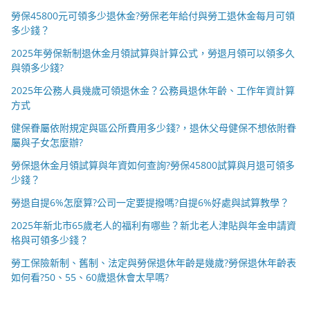
勞保45800元可領多少退休金?勞保老年給付與勞工退休金每月可領
多少錢？
2025年勞保新制退休金月領試算與計算公式，勞退月領可以領多久
與領多少錢?
2025年公務人員幾歲可領退休金？公務員退休年齡、工作年資計算
方式
健保眷屬依附規定與區公所費用多少錢?，退休父母健保不想依附眷
屬與子女怎麼辦?
勞保退休金月領試算與年資如何查詢?勞保45800試算與月退可領多
少錢？
勞退自提6%怎麼算?公司一定要提撥嗎?自提6%好處與試算教學？
2025年新北市65歲老人的福利有哪些？新北老人津貼與年金申請資
格與可領多少錢？
勞工保險新制、舊制、法定與勞保退休年齡是幾歲?勞保退休年齡表
如何看?50、55、60歲退休會太早嗎?