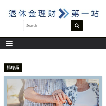
Skip
to
content
楊應超