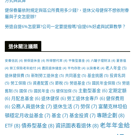
方式與試算
健保眷屬依附規定與區公所費用多少錢?，退休父母健保不想依附眷
屬與子女怎麼辦?
勞退自提6%怎麼算?公司一定要提撥嗎?自提6%好處與試算教學？
退休關注議題
安養信託
(4)
勞保退休金
(4)
所得替代率
(4)
平衡型基金
(4)
六罐子理財法
(4)
夏普值
老人年金
(5)
(4)
勞工保險老年給付
(4)
農民退休儲金
(4)
平均存款
(4)
以房養老
(4)
退休健保費
(5)
新制勞工退休金
(5)
共同基金
(5)
基金挑選
(5)
投資名詞
(5)
勞工保險
(5)
資產配置
(5)
節稅
(5)
勞退基金
(5)
國民年金保險
(5)
勞退
主動型基金
(6)
定期定額
舊制
(5)
國保
(5)
國民年金
(5)
健保加保
(5)
(6)
月配息基金
(6)
退休健保
(6)
勞工退休金專戶
(6)
健保費用
公務人員退休金
(7)
退休生活
(7)
勞保
(7)
富蘭克林坦伯
(6)
專題企劃
(8)
頓穩定月收益基金
(7)
基金
(7)
基金投資
(7)
老年年金給
ETF
(8)
債券型基金
(8)
資訊圖表看退休
(8)