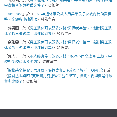
金資格查詢與準備文件？
〉發佈留言
「
Amanda
」於〈
2025年退休軍公教人員與榮民子女教育補助費標
準、金額與申請辦法
〉發佈留言
「
臧興國
」於〈
勞工退休可以領多少錢?勞保老年給付、新制勞工退
休金的三種領法，哪種最划算?
〉發佈留言
「
余雅雯
」於〈
勞工退休可以領多少錢?勞保老年給付、新制勞工退
休金的三種領法，哪種最划算?
〉發佈留言
「
路人丁
」於〈
軍人終身俸可領多少錢？取消不再發放嗎?上校、中
校與少校薪水多少錢?
〉發佈留言
「
揭秘基金投資：管理費、保管費與ETF成本全解析 | OP凱文
」於
〈
投資基金與ETF支出費用有那些？基金/ETF手續費、管理費是什麼
與多少錢？
〉發佈留言