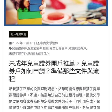
退休理財規劃
2025 年 3 月 10 日
小資女想退休
兒童證券戶
,
兒童證券戶推薦
,
兒童證券開戶
,
兒童開證券戶
,
未成年證券戶
,
未滿18歲證券戶
未成年兒童證券開戶推薦，兒童證
券戶如何申請？準備那些文件與流
程
培養孩子正確的投資理財觀念，父母可能會想要替孩子提早
辦理證券戶。不過，孩童無法自己前往銀行辦理，因此父母
需要依照各家券商的規定攜帶文件與孩子一同申辦完成。兒
童證券戶該如何申請？申請時需準備哪些資料、各家證券商