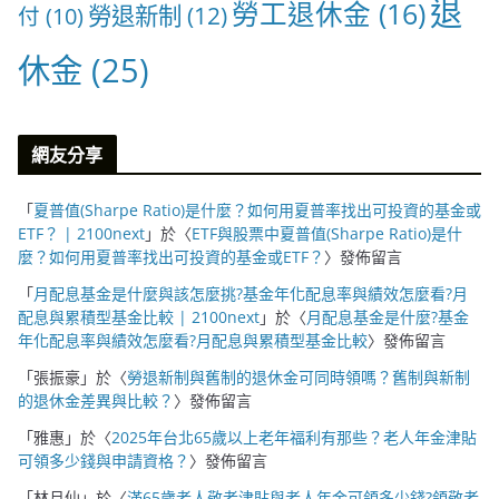
退
勞工退休金
(16)
勞退新制
(12)
付
(10)
休金
(25)
網友分享
「
夏普值(Sharpe Ratio)是什麼？如何用夏普率找出可投資的基金或
ETF？ | 2100next
」於〈
ETF與股票中夏普值(Sharpe Ratio)是什
麼？如何用夏普率找出可投資的基金或ETF？
〉發佈留言
「
月配息基金是什麼與該怎麼挑?基金年化配息率與績效怎麼看?月
配息與累積型基金比較 | 2100next
」於〈
月配息基金是什麼?基金
年化配息率與績效怎麼看?月配息與累積型基金比較
〉發佈留言
「
張振豪
」於〈
勞退新制與舊制的退休金可同時領嗎？舊制與新制
的退休金差異與比較？
〉發佈留言
「
雅惠
」於〈
2025年台北65歲以上老年福利有那些？老人年金津貼
可領多少錢與申請資格？
〉發佈留言
「
林月仙
」於〈
滿65歲老人敬老津貼與老人年金可領多少錢?領敬老