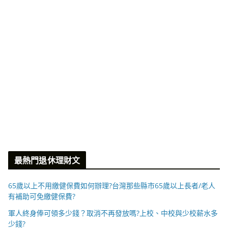
最熱門退休理財文
65歲以上不用繳健保費如何辦理?台灣那些縣市65歲以上長者/老人
有補助可免繳健保費?
軍人終身俸可領多少錢？取消不再發放嗎?上校、中校與少校薪水多
少錢?