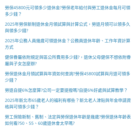
勞保45800元可領多少退休金?勞保老年給付與勞工退休金每月可領
多少錢？
2025年勞保新制退休金月領試算與計算公式，勞退月領可以領多久
與領多少錢?
2025年公務人員幾歲可領退休金？公務員退休年齡、工作年資計算
方式
健保眷屬依附規定與區公所費用多少錢?，退休父母健保不想依附眷
屬與子女怎麼辦?
勞保退休金月領試算與年資如何查詢?勞保45800試算與月退可領多
少錢？
勞退自提6%怎麼算?公司一定要提撥嗎?自提6%好處與試算教學？
2025年新北市65歲老人的福利有哪些？新北老人津貼與年金申請資
格與可領多少錢？
勞工保險新制、舊制、法定與勞保退休年齡是幾歲?勞保退休年齡表
如何看?50、55、60歲退休會太早嗎?