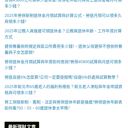
多少錢？
2025年勞保新制退休金月領試算與計算公式，勞退月領可以領多久
與領多少錢?
2025年公務人員幾歲可領退休金？公務員退休年齡、工作年資計算
方式
健保眷屬依附規定與區公所費用多少錢?，退休父母健保不想依附眷
屬與子女怎麼辦?
勞保退休金月領試算與年資如何查詢?勞保45800試算與月退可領多
少錢？
勞退自提6%怎麼算?公司一定要提撥嗎?自提6%好處與試算教學？
2025年新北市65歲老人的福利有哪些？新北老人津貼與年金申請資
格與可領多少錢？
勞工保險新制、舊制、法定與勞保退休年齡是幾歲?勞保退休年齡表
如何看?50、55、60歲退休會太早嗎?
最新理財文章