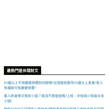
最熱門退休理財文
65歲以上不用繳健保費如何辦理?台灣那些縣市65歲以上長者/老人
有補助可免繳健保費?
軍人終身俸可領多少錢？取消不再發放嗎?上校、中校與少校薪水多
少錢?
勞保45800元可領多少退休金?勞保老年給付與勞工退休金每月可領