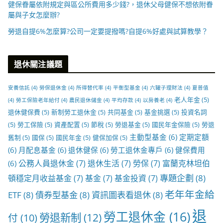
健保眷屬依附規定與區公所費用多少錢?，退休父母健保不想依附眷
屬與子女怎麼辦?
勞退自提6%怎麼算?公司一定要提撥嗎?自提6%好處與試算教學？
退休關注議題
安養信託
(4)
勞保退休金
(4)
所得替代率
(4)
平衡型基金
(4)
六罐子理財法
(4)
夏普值
老人年金
(5)
(4)
勞工保險老年給付
(4)
農民退休儲金
(4)
平均存款
(4)
以房養老
(4)
退休健保費
(5)
新制勞工退休金
(5)
共同基金
(5)
基金挑選
(5)
投資名詞
(5)
勞工保險
(5)
資產配置
(5)
節稅
(5)
勞退基金
(5)
國民年金保險
(5)
勞退
主動型基金
(6)
定期定額
舊制
(5)
國保
(5)
國民年金
(5)
健保加保
(5)
(6)
月配息基金
(6)
退休健保
(6)
勞工退休金專戶
(6)
健保費用
公務人員退休金
(7)
退休生活
(7)
勞保
(7)
富蘭克林坦伯
(6)
專題企劃
(8)
頓穩定月收益基金
(7)
基金
(7)
基金投資
(7)
老年年金給
ETF
(8)
債券型基金
(8)
資訊圖表看退休
(8)
退
勞工退休金
(16)
勞退新制
(12)
付
(10)