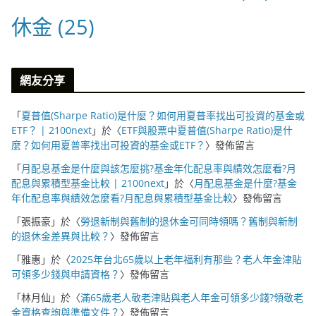
休金
(25)
網友分享
「
夏普值(Sharpe Ratio)是什麼？如何用夏普率找出可投資的基金或
ETF？ | 2100next
」於〈
ETF與股票中夏普值(Sharpe Ratio)是什
麼？如何用夏普率找出可投資的基金或ETF？
〉發佈留言
「
月配息基金是什麼與該怎麼挑?基金年化配息率與績效怎麼看?月
配息與累積型基金比較 | 2100next
」於〈
月配息基金是什麼?基金
年化配息率與績效怎麼看?月配息與累積型基金比較
〉發佈留言
「
張振豪
」於〈
勞退新制與舊制的退休金可同時領嗎？舊制與新制
的退休金差異與比較？
〉發佈留言
「
雅惠
」於〈
2025年台北65歲以上老年福利有那些？老人年金津貼
可領多少錢與申請資格？
〉發佈留言
「
林月仙
」於〈
滿65歲老人敬老津貼與老人年金可領多少錢?領敬老
金資格查詢與準備文件？
〉發佈留言