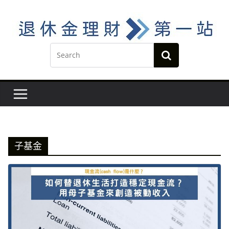
Skip
to
content
子基金